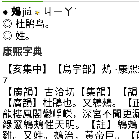
jiá
ㄐㄧㄚˊ
●
鵊
◎ 杜鹃鸟。
◎ 姓。
康熙字典
【亥集中】【鳥字部】鵊 ·康熙
7
【廣韻】古洽切【集韻】【韻
【廣韻】杜鵑也。又鵯鵊。【
龍樓鳳閣鬰崢嶸，深宮不聞更
綠窻鵯鵊催天明。【註】鵯鵊
雞。又姓。鵊治，黃帝臣。【