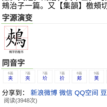
鵊治子一篇。又【集韻】檄頰
字源演变
鵊字的楷书
同音字
6画
7画
7画
7画
8画
9画
夹
夾
圿
扴
郏
荚
分享到：
新浪微博
微信
QQ空间
豆
阅读(3948次)