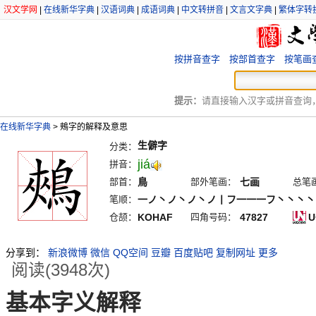
汉文学网
|
在线新华字典
|
汉语词典
|
成语词典
|
中文转拼音
|
文言文字典
|
繁体字转
按拼音查字
按部首查字
按笔画
提示：
请直接输入汉字或拼音查询，例
在线新华字典
>
鵊字的解释及意思
生僻字
分类：
jiá
拼音：
部首：
鳥
部外笔画：
七画
总笔
笔顺：
一ノ丶ノ丶ノ丶ノ丨フ一一一フ丶丶丶丶
仓颉：
KOHAF
四角号码：
47827
U
分享到：
新浪微博
微信
QQ空间
豆瓣
百度贴吧
复制网址
更多
阅读(3948次)
基本字义解释