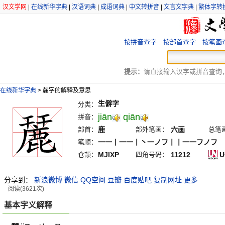
汉文学网
|
在线新华字典
|
汉语词典
|
成语词典
|
中文转拼音
|
文言文字典
|
繁体字转
按拼音查字
按部首查字
按笔画
提示：
请直接输入汉字或拼音查询，例
在线新华字典
>
麉字的解释及意思
生僻字
分类：
jiān
qiān
拼音：
部首：
鹿
部外笔画：
六画
总笔
笔顺：
一一丨一一丨丶一ノフ丨丨一一フノフ
仓颉：
MJIXP
四角号码：
11212
U
分享到：
新浪微博
微信
QQ空间
豆瓣
百度贴吧
复制网址
更多
阅读(3621次)
基本字义解释