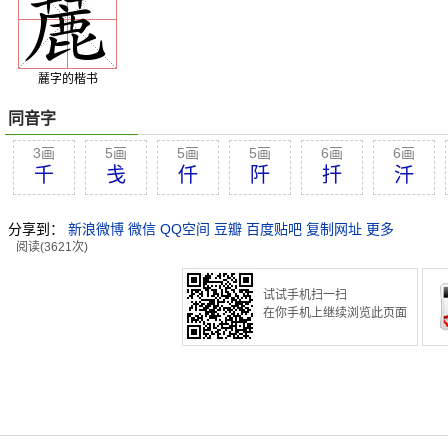
麉字的楷书
同音字
3画
5画
5画
5画
6画
6画
千
戋
仟
阡
扦
汘
分享到：
新浪微博
微信
QQ空间
豆瓣
百度贴吧
复制网址
更多
阅读(3621次)
试试手机扫一扫
在你手机上继续浏览此页面