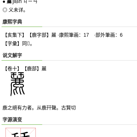
jiBn
●
麉
ㄐㄧㄢ
◎ 义未详。
康熙字典
【亥集下】【鹿字部】麉 ·康熙筆画：17 ·部外筆画：6
【字彙】同
𪊑
。
说文解字
【卷十】【鹿部】
麉
鹿之絕有力者。从鹿幵聲。古賢切
字源演变