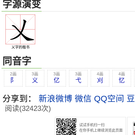
字源演变
乂字的楷书
同音字
2画
3画
3画
3画
4画
4画
阝
义
亿
弋
刈
忆
分享到：
新浪微博
微信
QQ空间
豆
阅读(32423次)
试试手机扫一扫
在你手机上继续浏览此页面