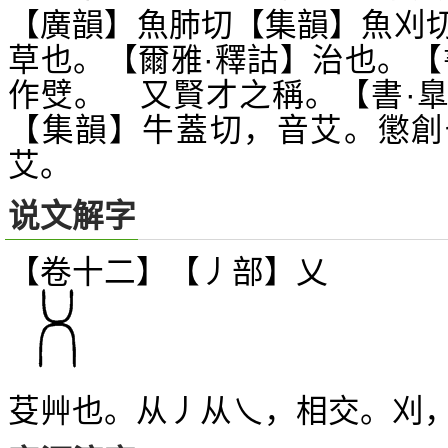
【廣韻】魚肺切【集韻】魚刈
草也。【爾雅·釋詁】治也。【
作
。 又賢才之稱。【書·
䢃
【集韻】牛蓋切，音艾。懲創
艾。
说文解字
【卷十二】【丿部】
乂
芟艸也。从丿从乀，相交。刈