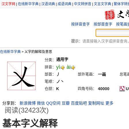
汉文学网
|
在线新华字典
|
汉语词典
|
成语词典
|
中文转拼音
|
文言文字典
|
繁体字转
按拼音查字
按部首查字
按笔画
提示：
请直接输入汉字或拼音查询，例
在线新华字典
>
乂字的解释及意思
通用字
分类：
yì
ài
拼音：
部首：
丿
部外笔画：
一画
总笔
笔顺：
ノ丶
仓颉：
K
四角号码：
40000
U
分享到：
新浪微博
微信
QQ空间
豆瓣
百度贴吧
复制网址
更多
阅读(32423次)
基本字义解释