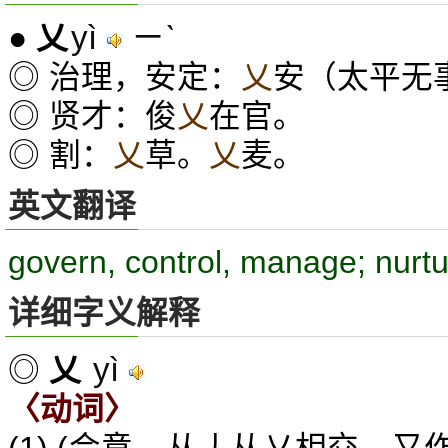
yì
ㄧˋ
●
乂
◎ 治理，安定：
乂
安（太平无
◎ 贤才：俊
乂
在官。
◎ 割：
乂
草。
乂
麦。
英文翻译
govern, control, manage; nurt
详细字义解释
yì
◎
乂
〈动词〉