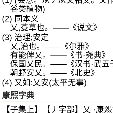
(1) (会意。从丿从乂相交。又
谷类植物)
(2) 同本义
乂,芟草也。——《说文》
(3) 治理;安定
乂,治也。——《尔雅》
有能俾乂。——《书·尧典》
保国乂民。——《汉书·武五
朝野安乂。——《北史》
(4) 又如:乂安(太平无事)
康熙字典
【子集上】【丿字部】乂 ·康熙