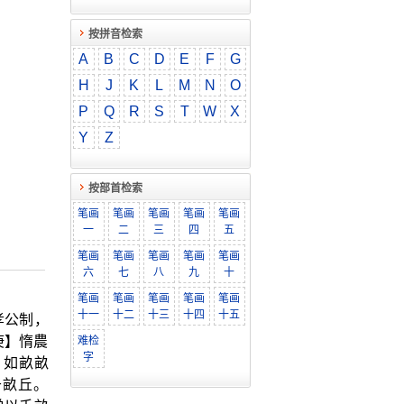
按拼音检索
A
B
C
D
E
F
G
H
J
K
L
M
N
O
P
Q
R
S
T
W
X
Y
Z
按部首检索
笔画
笔画
笔画
笔画
笔画
一
二
三
四
五
笔画
笔画
笔画
笔画
笔画
六
七
八
九
十
笔画
笔画
笔画
笔画
笔画
十一
十二
十三
十四
十五
孝公制，
庚】惰農
难检
字
】如畝畝
于畝丘。