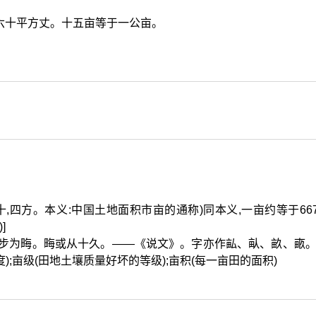
六十平方丈。十五亩等于一公亩。
十,四方。本义:中国土地面积市亩的通称)同本义,一亩约等于66
)]
十步为畮。畮或从十久。——《说文》。字亦作畆、畒、畝、畞。
;亩级(田地土壤质量好坏的等级);亩积(每一亩田的面积)