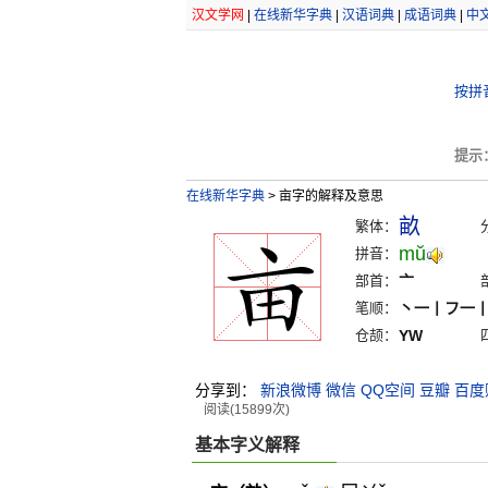
汉文学网
|
在线新华字典
|
汉语词典
|
成语词典
|
中
按拼
提示
在线新华字典
>
亩字的解释及意思
畝
繁体：
mŭ
拼音：
部首：
亠
笔顺：
丶一丨フ一
仓颉：
YW
分享到：
新浪微博
微信
QQ空间
豆瓣
百度
阅读(15899次)
基本字义解释