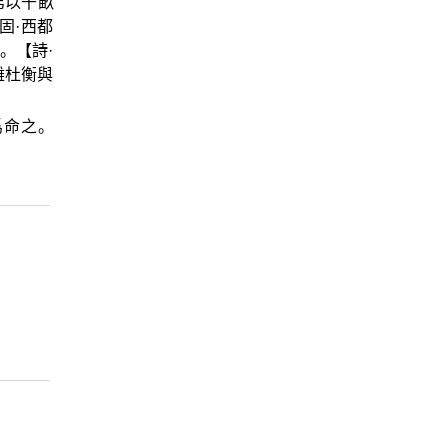
弟以千畝
固·西都
。【詩·
雜杜衡與
爲命之。