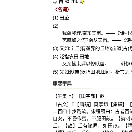
mǔ
◎
亩
畝
〈名词〉
(1) 田垄
(2)
我疆我理,南东其亩。——《诗·小
艺麻如之何?衡从某亩。——《诗·
(3) 又如:亩丘(有垄界的丘地);亩道(
(4) 泛指农田,田地
又亲操耒耨以修畎亩。——《韩非
(5) 又如:畎亩(泛指田地,田间。析言之
康熙字典
【午集上】【田字部】畝
〔古文〕
𤱑
【唐韻】莫厚切【集韻】【
二百四十步爲畝。宋程頤曰：古者百
自安，不昬作勞，不服田畝。【詩·
丘。【註】丘有隴界，如田畝。【釋