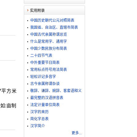
实用附录
中国历史朝代公元对照简表
我国省、自治区、直辖市简表
中国古代亲属称谓总览
什么是常用字、通用字
中国少数民族分布简表
二十四节气表
中外重要节日简表
常用标点符号用法简表
轻松识记多音字
古今亲属称谓杂谈
7平方米
敬​辞​、​谦​辞​、​婉​辞​、​客​套​语​释​义
最完整的汉语拼音表
法定计量单位简表
如:亩制
汉字的来历
简化字总表
汉字简介
更多...