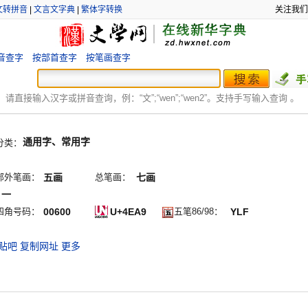
文转拼音
|
文言文字典
|
繁体字转换
关注我们
音查字
按部首查字
按笔画查字
：
请直接输入汉字或拼音查询，例：“文”;“
wen
”;“
wen2
”。支持手写输入查询 。
通用字、常用字
分类：
部外笔画：
五画
总笔画：
七画
丨一
四角号码：
00600
U+4EA9
五笔86/98：
YLF
贴吧
复制网址
更多