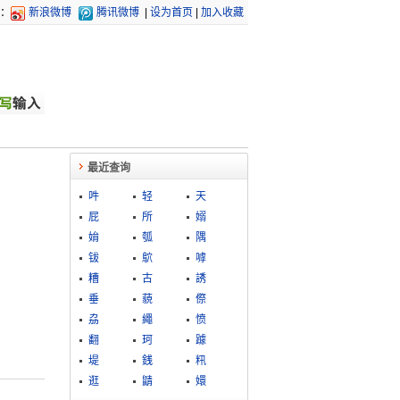
：
新浪微博
腾讯微博
|
设为首页
|
加入收藏
最近查询
吽
轻
天
屁
所
嫋
姢
瓠
隅
钹
鴥
嘑
糟
古
誘
垂
藐
傺
劦
繩
愤
翻
珂
躆
堤
銭
籸
逛
鼱
嬛