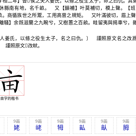
·桓二年】晉
𥠇
侯之夫人姜氏，以條之役生太子，命之曰仇。其
休縣南有地，名千畝。 又【韻補】叶莫補切，模上聲。【班
畝。商循族世之所鬻，工用高曾之規矩。 又叶滿彼切，眉上聲
·離騷】余旣滋蘭之九畹兮，又樹蕙之百畝。畦留夷與揭車兮，
人姜氏，以條之役生太子，名之曰仇。〕 謹照原文名之改
〕 謹照原文
𤱶
改畎。
亩字的楷书
9画
9画
9画
9画
9画
9画
姥
峔
牳
畆
畒
胟