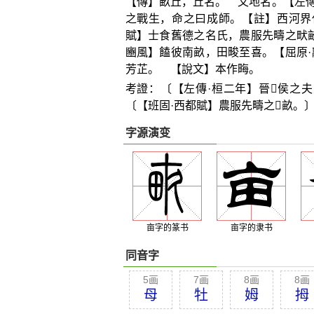
【傳】畝丘，丘名。 又地名。【左傳
之戰生，命之曰成師。【註】西河界
賦】士食舊德之名氏，農服先疇之畎
豳風】饁彼南畝，田畯至喜。【屈原
芳芷。 【說文】本作畮。
考證：〔【左傳·桓二年】晉
𥠇
侯之夫
〔【班固·西都賦】農服先疇之
𤱶
畝。
字源演变
亩字的篆书
亩字的隶书
同音字
5画
7画
8画
8画
母
牡
姆
拇