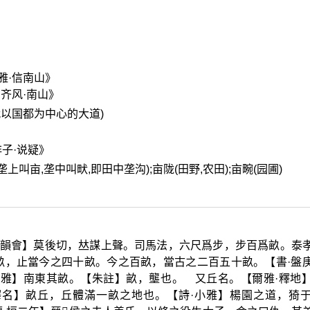
雅·信南山》
齐风·南山》
古代以国都为中心的大道)
子·说疑》
,垄上叫亩,垄中叫畎,即田中垄沟);亩陇(田野,农田);亩畹(园圃)
韻會】莫後切，
𠀤
謀上聲。司馬法，六尺爲步，步百爲畝。泰
畝，止當今之四十畝。今之百畝，當古之二百五十畝。【書·盤
小雅】南東其畝。【朱註】畝，壟也。 又丘名。【爾雅·釋地
名】畝丘，丘體滿一畝之地也。【詩·小雅】楊園之道，猗