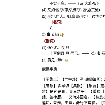
不实于亶。——《诗·大雅·板》
(4) 又如:亶厚(忠厚,淳厚);亶诚(真诚)
(5) 平坦;广大。如:亶亶(平坦。通“坦坦”
〈名词〉
姓
dàn
◎
亶
〈副词〉
(1) 通“但”。仅,只
非亶倒县(悬)而已。——《汉书·
dǎn
(2) 另见
康熙字典
【子集上】【亠字部】亶 ·康熙筆画：1
【唐韻】多旱切【集韻】【韻會】黨
雅】是究是圖，亶其然乎。【儀禮·
誦，善律曆。 又海外國名。【韓愈
連切，音鱣。屯亶，難行不進貌。【