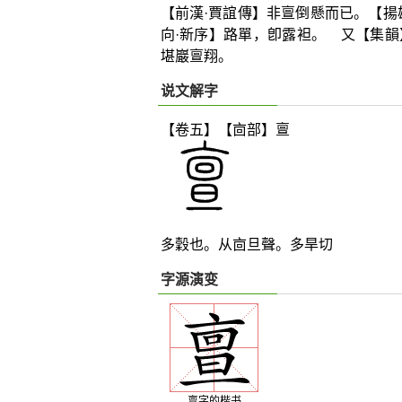
【前漢·賈誼傳】非亶倒懸而已。【揚
向·新序】路單，卽露袒。 又【集
堪巖亶翔。
说文解字
【卷五】【
㐭
部】
亶
多穀也。从
㐭
旦聲。多旱切
字源演变
亶字的楷书