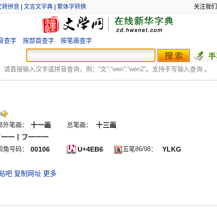
文转拼音
|
文言文字典
|
繁体字转换
关注我们
音查字
按部首查字
按笔画查字
：
请直接输入汉字或拼音查询，例：“文”;“
wen
”;“
wen2
”。支持手写输入查询 。
部外笔画：
十一画
总笔画：
十三画
フ一一丨フ一一一
四角号码：
00106
U+4EB6
五笔86/98：
YLKG
贴吧
复制网址
更多