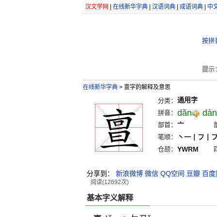
汉文学网
|
在线新华字典
|
汉语词典
|
成语词典
|
中
按拼
提示
在线新华字典
>
亶字的解释及意思
通用字
分类：
dăn
dàn
拼音：
部首：
亠
笔顺：
丶一丨フ丨
仓颉：
YWRM
分享到：
新浪微博
微信
QQ空间
豆瓣
百度
阅读(12692次)
基本字义解释