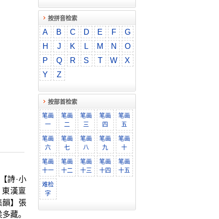
按拼音检索
A
B
C
D
E
F
G
H
J
K
L
M
N
O
P
Q
R
S
T
W
X
Y
Z
按部首检索
笔画
笔画
笔画
笔画
笔画
一
二
三
四
五
笔画
笔画
笔画
笔画
笔画
六
七
八
九
十
笔画
笔画
笔画
笔画
笔画
十一
十二
十三
十四
十五
【詩·小
难检
。東漢亶
字
集韻】張
侯多藏。