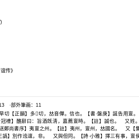
)
贾谊传》
3 ·部外筆画：11
旱切【正韻】多
𥳑
切，
𠀤
音僤。信也。【書·盤庚】誕告用亶。
士冠禮】醮辭曰：旨酒旣淸，嘉薦亶時。【註】誠也。 又姓
·送鄭尚書序】夷亶之州。【註】夷州，亶州，
𠀤
國名。 又【
正譌】別作迍邅，非。 又與但同。【詩·小雅】擇三有事，亶