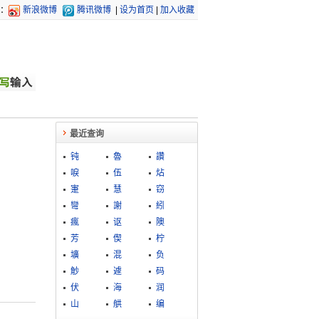
：
新浪微博
腾讯微博
|
设为首页
|
加入收藏
最近查询
钝
魯
讚
唳
伍
炶
寁
慧
窃
彎
謝
紖
瘋
讴
隩
芳
偰
柠
壙
混
负
觘
遽
码
伏
海
润
山
舼
编