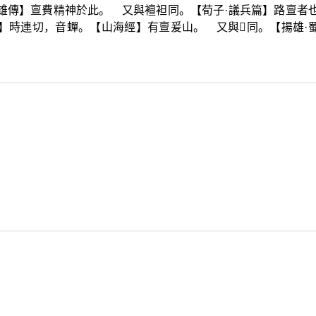
雄傳】亶費精神於此。 又與襢袒同。【荀子·議兵篇】路亶者
韻】時連切，音蟬。【山海經】有亶爰山。 又與
𦒜
同。【揚雄·