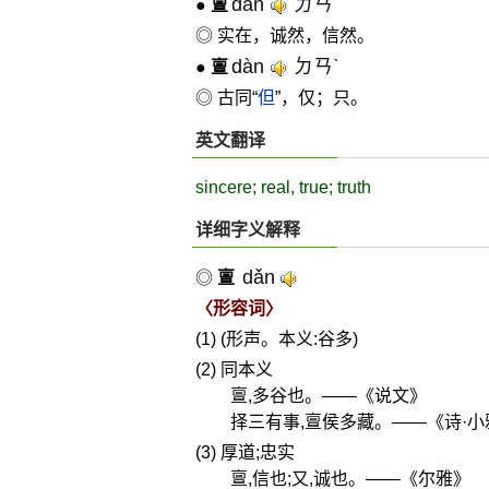
dǎn
ㄉㄢˇ
●
亶
◎ 实在，诚然，信然。
dàn
ㄉㄢˋ
●
亶
◎ 古同“
但
”，仅；只。
英文翻译
sincere; real, true; truth
详细字义解释
dǎn
◎
亶
〈形容词〉
(1) (形声。本义:谷多)
(2) 同本义
亶,多谷也。——《说文》
择三有事,亶侯多藏。——《诗·小
(3) 厚道;忠实
亶,信也;又,诚也。——《尔雅》