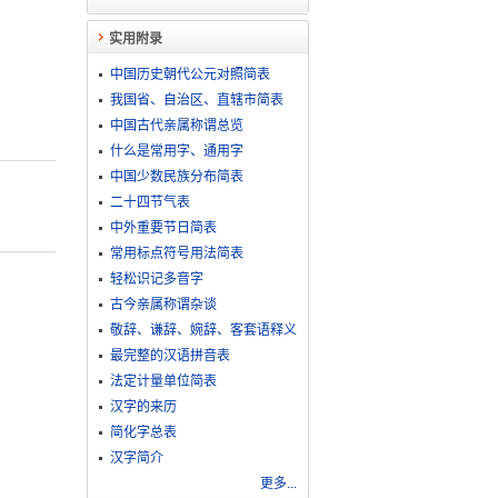
实用附录
中国历史朝代公元对照简表
我国省、自治区、直辖市简表
中国古代亲属称谓总览
什么是常用字、通用字
中国少数民族分布简表
二十四节气表
中外重要节日简表
常用标点符号用法简表
轻松识记多音字
古今亲属称谓杂谈
敬​辞​、​谦​辞​、​婉​辞​、​客​套​语​释​义
最完整的汉语拼音表
法定计量单位简表
汉字的来历
简化字总表
汉字简介
更多...