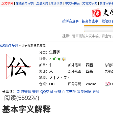
汉文学网
|
在线新华字典
|
汉语词典
|
成语词典
|
中文转拼音
|
文言文字典
|
繁体字转
按拼音查字
按部首查字
按笔画
提示：
请直接输入汉字或拼音查询，例
在线新华字典
>
伀字的解释及意思
生僻字
分类：
zhōng
拼音：
部首：
亻
部外笔画：
四画
总笔
繁部：
人
部外笔画：
四画
总笔
笔顺：
ノ丨ノ丶フ丶
仓颉：
OCI
四角号码：
28232
U
分享到：
新浪微博
微信
QQ空间
豆瓣
百度贴吧
复制网址
更多
阅读(5592次)
基本字义解释