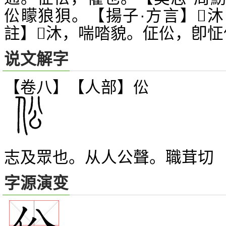
伀矇狼狽。【揚子·方言】
沐
𤄎
註】
沐，喘
貌。佂伀，卽怔
𤄎
𠴲
说文解字
【卷八】【人部】
伀
志及眾也。从人公聲。職茸切
字源演变