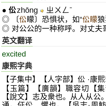
zhōng
ㄓㄨㄥˉ
●
伀
◎ 〔
伀
矇〕恐惧状，如“
伀矇
狼
◎ 对公公的一种称呼。对丈夫
英文翻译
excited
康熙字典
【子集中】【人字部】伀 ·康熙
【玉篇】【廣韻】職容切【集
【說文】志及衆也。从人从公
通。佂伀，懼也。【吳志·周