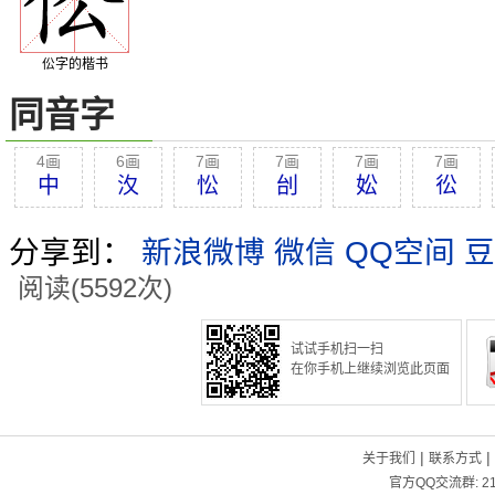
伀字的楷书
同音字
4画
6画
7画
7画
7画
7画
中
汷
忪
刣
妐
彸
分享到：
新浪微博
微信
QQ空间
豆
阅读(5592次)
试试手机扫一扫
在你手机上继续浏览此页面
|
|
关于我们
联系方式
官方QQ交流群:
2