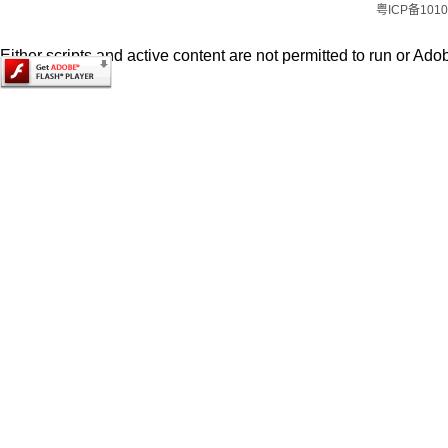
粤ICP备1010
Either scripts and active content are not permitted to run or Adob