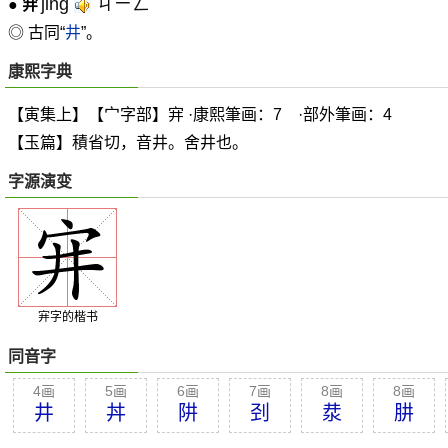
jǐng
ㄐㄧㄥˇ
●
宑
◎ 古同“
井
”。
康熙字典
【寅集上】【宀字部】宑 ·康熙筆画：7 ·部外筆画：4
【玉篇】積省切，音井。舍井也。
字源演变
宑字的楷书
同音字
4画
5画
6画
7画
8画
8画
井
丼
阱
刭
汬
肼