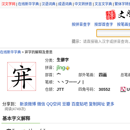
汉文学网
|
在线新华字典
|
汉语词典
|
成语词典
|
中文转拼音
|
文言文字典
|
繁体字转
按拼音查字
按部首查字
按笔画
提示：
请直接输入汉字或拼音查询，例
在线新华字典
>
宑字的解释及意思
生僻字
分类：
jĭng
拼音：
部首：
宀
部外笔画：
四画
总笔
笔顺：
丶丶フ一一ノ丨
仓颉：
JTT
四角号码：
30552
U
分享到：
新浪微博
微信
QQ空间
豆瓣
百度贴吧
复制网址
更多
阅读(4749次)
基本字义解释