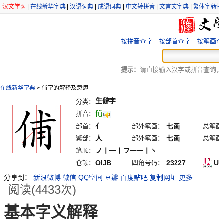
汉文学网
|
在线新华字典
|
汉语词典
|
成语词典
|
中文转拼音
|
文言文字典
|
繁体字转
按拼音查字
按部首查字
按笔画
提示：
请直接输入汉字或拼音查询，例
在线新华字典
>
俌字的解释及意思
生僻字
分类：
fŭ
拼音：
部首：
亻
部外笔画：
七画
总笔
繁部：
人
部外笔画：
七画
总笔
笔顺：
ノ丨一丨フ一一丨丶
仓颉：
OIJB
四角号码：
23227
U
分享到：
新浪微博
微信
QQ空间
豆瓣
百度贴吧
复制网址
更多
阅读(4433次)
基本字义解释