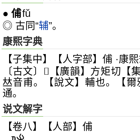
fǔ
●
俌
◎ 古同“
辅
”。
康熙字典
【子集中】【人字部】俌 ·康熙
〔古文〕
【廣韻】方矩切【
𥙳
音甫。【說文】輔也。【爾
𠀤
通。
说文解字
【卷八】【人部】
俌