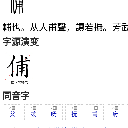
輔也。从人甫聲，讀若撫。芳
字源演变
俌字的楷书
同音字
4画
7画
7画
7画
7画
8画
父
冹
呒
抚
甫
府