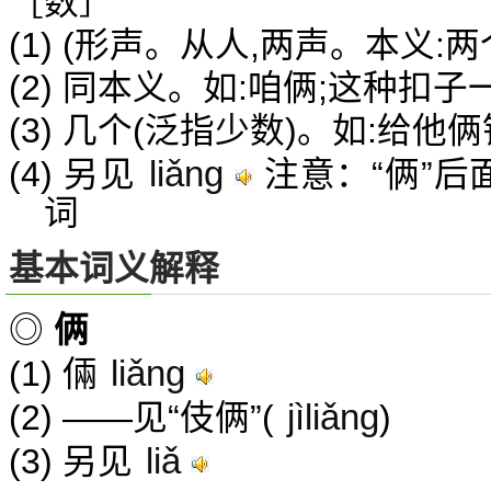
［数］
(1) (形声。从人,两声。本义:两
(2) 同本义。如:咱俩;这种扣子
(3) 几个(泛指少数)。如:给他
liǎng
(4) 另见
注意：“俩”后
词
基本词义解释
◎
俩
liǎng
(1) 倆
jìliǎng
(2) ——见“伎俩”(
)
liǎ
(3) 另见