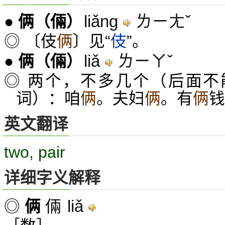
liǎng
ㄌㄧㄤˇ
●
俩
（倆）
◎ 〔伎
俩
〕见“
伎
”。
liǎ
ㄌㄧㄚˇ
●
俩
（倆）
◎ 两个，不多几个（后面不
词）：咱
俩
。夫妇
俩
。有
俩
钱
英文翻译
two, pair
详细字义解释
liǎ
◎
俩
倆