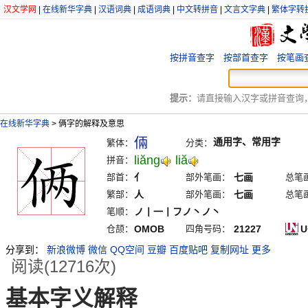
汉文学网
|
在线新华字典
|
汉语词典
|
成语词典
|
中文转拼音
|
文言文字典
|
繁体字转
按拼音查字
按部首查字
按笔画
提示：
请直接输入汉字或拼音查询，例
在线新华字典
>
俩字的解释及意思
倆
通用字、常用字
繁体：
分类：
liăng
liă
拼音：
部首：
亻
部外笔画：
七画
总笔
繁部：
人
部外笔画：
七画
总笔
笔顺：
ノ丨一丨フノ丶ノ丶
仓颉：
OMOB
四角号码：
21227
U
分享到：
新浪微博
微信
QQ空间
豆瓣
百度贴吧
复制网址
更多
阅读(12716次)
基本字义解释