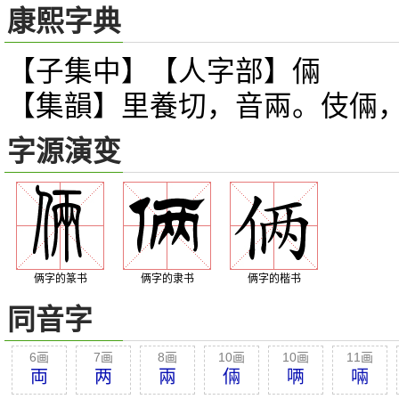
康熙字典
【子集中】【人字部】倆
【集韻】里養切，音兩。伎倆
字源演变
俩字的篆书
俩字的隶书
俩字的楷书
同音字
6画
7画
8画
10画
10画
11画
両
两
兩
倆
唡
啢