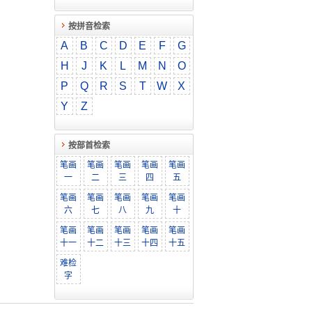
按拼音检索
A
B
C
D
E
F
G
H
J
K
L
M
N
O
P
Q
R
S
T
W
X
Y
Z
按部首检索
笔画
笔画
笔画
笔画
笔画
一
二
三
四
五
笔画
笔画
笔画
笔画
笔画
六
七
八
九
十
笔画
笔画
笔画
笔画
笔画
十一
十二
十三
十四
十五
难检
字