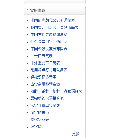
实用附录
中国历史朝代公元对照简表
我国省、自治区、直辖市简表
中国古代亲属称谓总览
什么是常用字、通用字
中国少数民族分布简表
二十四节气表
中外重要节日简表
常用标点符号用法简表
轻松识记多音字
古今亲属称谓杂谈
敬​辞​、​谦​辞​、​婉​辞​、​客​套​语​释​义
最完整的汉语拼音表
法定计量单位简表
汉字的来历
简化字总表
汉字简介
更多...