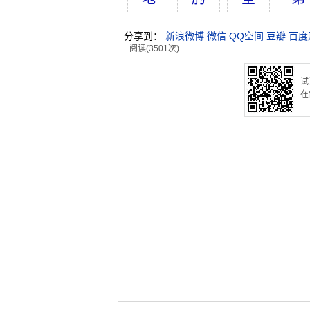
分享到：
新浪微博
微信
QQ空间
豆瓣
百度
阅读(3501次)
试
在