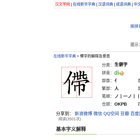
汉文学网
|
在线新华字典
|
汉语词典
|
成语词典
|
中
按拼
提示
在线新华字典
>
僀字的解释及意思
生僻字
分类：
dì
拼音：
部首：
亻
繁部：
人
笔顺：
ノ丨一ノ丨
仓颉：
OKPB
分享到：
新浪微博
微信
QQ空间
豆瓣
百度
阅读(3501次)
基本字义解释