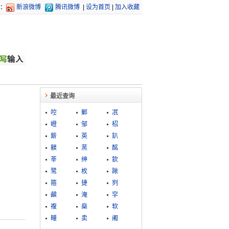
：
新浪微博
腾讯微博
|
设为首页
|
加入收藏
最近查询
啌
鄛
冺
嶝
邹
柖
簛
英
釟
躾
蓔
酩
莘
绅
欽
鹭
枚
踿
箍
捷
刿
鹸
淹
穻
複
燊
软
畽
卖
阇