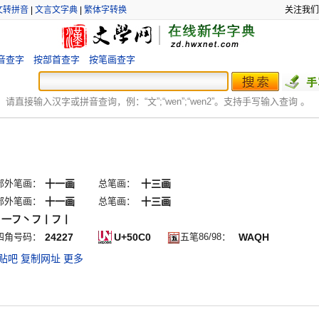
文转拼音
|
文言文字典
|
繁体字转换
关注我们
音查字
按部首查字
按笔画查字
：
请直接输入汉字或拼音查询，例：“文”;“
wen
”;“
wen2
”。支持手写输入查询 。
部外笔画：
十一画
总笔画：
十三画
部外笔画：
十一画
总笔画：
十三画
丨一フ丶フ丨フ丨
四角号码：
24227
U+50C0
五笔86/98：
WAQH
贴吧
复制网址
更多