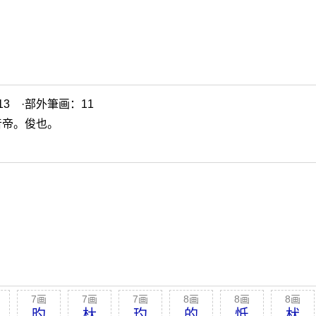
3 ·部外筆画：11
音帝。俊也。
7画
7画
7画
8画
8画
8画
旳
杕
玓
的
怟
枤