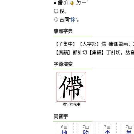
dì
ㄉㄧˋ
●
僀
◎ 俊。
◎ 古同“
偙
”。
康熙字典
【子集中】【人字部】僀 ·康熙筆画：1
【廣韻】都計切【集韻】丁計切，
𠀤
字源演变
僀字的楷书
同音字
6画
7画
7画
7画
地
肑
坔
弟