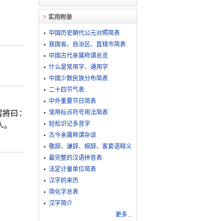
实用附录
中国历史朝代公元对照简表
我国省、自治区、直辖市简表
中国古代亲属称谓总览
什么是常用字、通用字
中国少数民族分布简表
二十四节气表
中外重要节日简表
雲將曰：
常用标点符号用法简表
轻松识记多音字
人。
古今亲属称谓杂谈
敬​辞​、​谦​辞​、​婉​辞​、​客​套​语​释​义
最完整的汉语拼音表
法定计量单位简表
汉字的来历
简化字总表
汉字简介
更多...