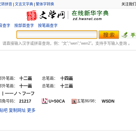
文转拼音
|
文言文字典
|
繁体字转换
关注我们
音查字
按部首查字
按笔画查字
：
请直接输入汉字或拼音查询，例：“文”;“
wen
”;“
wen2
”。支持手写输入查询 。
部外笔画：
十二画
总笔画：
十四画
部外笔画：
十一画
总笔画：
十三画
丨丨一一ノ丶フ一フ
四角号码：
21217
U+50CA
五笔86/98：
WSDN
贴吧
复制网址
更多