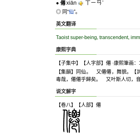
xiān
ㄒㄧㄢˉ
●
僊
◎ 同“
仙
”。
英文翻译
Taoist super-being, transcendent, imm
康熙字典
【子集中】【人字部】僊 ·康熙筆画：1
【集韻】同仙。 又僊僊，舞貌。【詩
毒哉，僊僊乎歸矣。 又叶斯人切，音
说文解字
【卷八】【人部】
僊