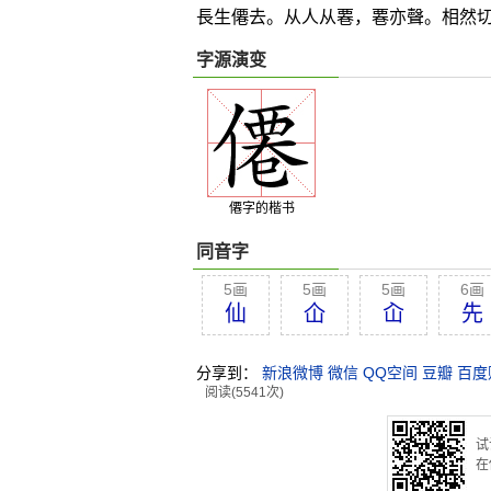
長生僊去。从人从
䙴
，
䙴
亦聲。相然
字源演变
僊字的楷书
同音字
5画
5画
5画
6画
仙
仚
屳
先
分享到：
新浪微博
微信
QQ空间
豆瓣
百度
阅读(5541次)
试
在