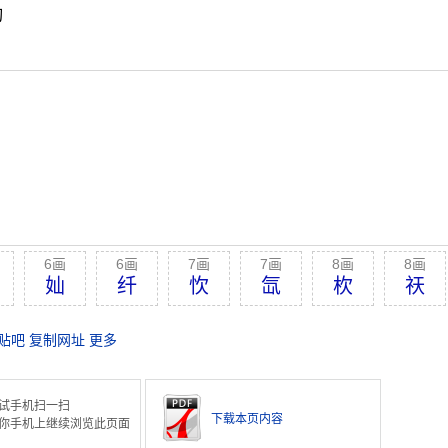
切
6画
6画
7画
7画
8画
8画
奾
纤
忺
氙
杴
祆
贴吧
复制网址
更多
试手机扫一扫
下载本页内容
你手机上继续浏览此页面