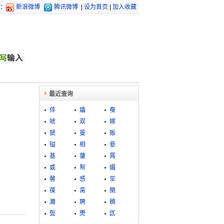
：
新浪微博
腾讯微博
|
设为首页
|
加入收藏
最近查询
仹
爞
蚕
唬
双
嫁
搋
曼
贩
镒
相
妾
基
虇
罥
戜
帤
媚
韾
感
巠
葆
脔
簢
灨
聘
穧
鬓
燛
匛