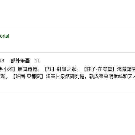
ortal
3 ·部外筆画：11
·小雅】屢舞僊僊。【註】軒舉之狀。【莊子·在宥篇】鴻蒙謂
新。【班固·東都賦】建章甘泉館御列僊，孰與靈臺明堂統和天