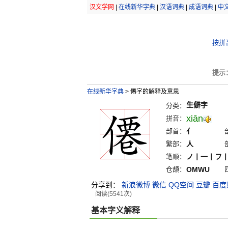
汉文学网
|
在线新华字典
|
汉语词典
|
成语词典
|
中
按拼
提示
在线新华字典
>
僊字的解释及意思
生僻字
分类：
xiān
拼音：
部首：
亻
繁部：
人
笔顺：
ノ丨一丨フ
仓颉：
OMWU
分享到：
新浪微博
微信
QQ空间
豆瓣
百度
阅读(5541次)
基本字义解释