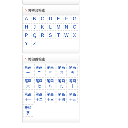
按拼音检索
A
B
C
D
E
F
G
H
J
K
L
M
N
O
P
Q
R
S
T
W
X
Y
Z
按部首检索
笔画
笔画
笔画
笔画
笔画
一
二
三
四
五
笔画
笔画
笔画
笔画
笔画
六
七
八
九
十
笔画
笔画
笔画
笔画
笔画
十一
十二
十三
十四
十五
难检
字