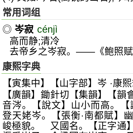
常用词组
cénjì
◎
岑寂
高而静;清冷
去帝乡之岑寂。——《鲍照赋
康熙字典
【寅集中】【山字部】岑 ·康熙
【廣韻】鋤針切【集韻】【韻
音涔。【說文】山小而高。【
登天姥岑。【張衡·南都賦】
峻極貌。 又國名。【正字通