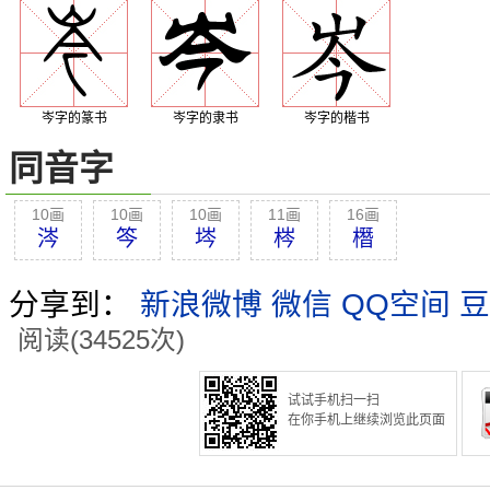
岑字的篆书
岑字的隶书
岑字的楷书
同音字
10画
10画
10画
11画
16画
涔
笒
埁
梣
橬
分享到：
新浪微博
微信
QQ空间
豆
阅读(34525次)
试试手机扫一扫
在你手机上继续浏览此页面