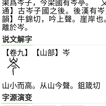
渠爲岑子，今梁國有岑亭。 
通】古岑子國之後。後漢有岑
韻】牛錦切，吟上聲。崖岸也
離於岑。
说文解字
【卷九】【山部】
岑
山小而高。从山今聲。鉏箴切
字源演变