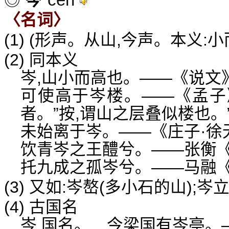
◎
岑
〈名词〉
(1) (形声。从山,今声。本义:
(2) 同本义
岑,山小而高也。——《说文
可使高于岑楼。——《孟子》
者。”按,谓山之层叠似楼也。
未始离于岑。——《庄子·徐无
饮青岑之王醴兮。——张衡
托九成之孤岑兮。——马融
(3) 又如:岑嶅(多小石的山);岑
(4) 古国名
岑,国名。…今梁国有岑亭。