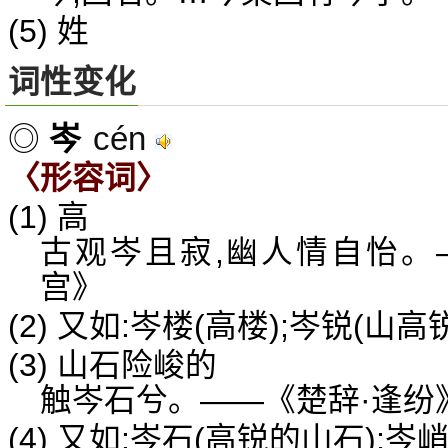
(5) 姓
词性变化
cén
◎
岑
〈形容词〉
(1) 高
古观岑且寂,幽人情自怡。
宫》
(2) 又如:岑楼(高楼);岑锐(山
(3) 山石险峻的
触岑石兮。——《楚辞·逢纷
(4) 又如:岑石(高锐的山石);岑