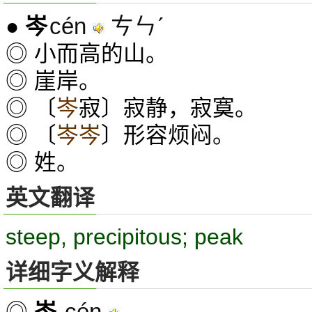
cén
ㄘㄣˊ
●
岑
◎ 小而高的山。
◎ 崖岸。
◎ 〔
岑
寂〕寂静，寂寞。
◎ 〔
岑岑
〕形容烦闷。
◎ 姓。
英文翻译
steep, precipitous; peak
详细字义解释
cén