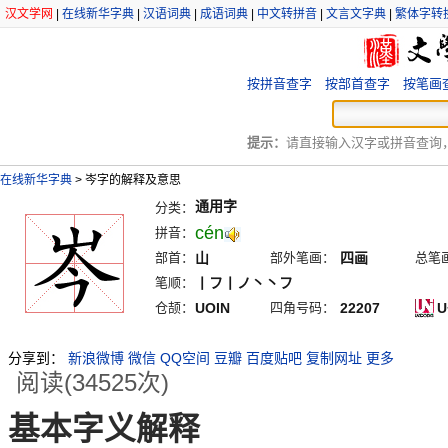
汉文学网
|
在线新华字典
|
汉语词典
|
成语词典
|
中文转拼音
|
文言文字典
|
繁体字转
按拼音查字
按部首查字
按笔画
提示：
请直接输入汉字或拼音查询，例
在线新华字典
>
岑字的解释及意思
通用字
分类：
cén
拼音：
部首：
山
部外笔画：
四画
总笔
笔顺：
丨フ丨ノ丶丶フ
仓颉：
UOIN
四角号码：
22207
U
分享到：
新浪微博
微信
QQ空间
豆瓣
百度贴吧
复制网址
更多
阅读(34525次)
基本字义解释