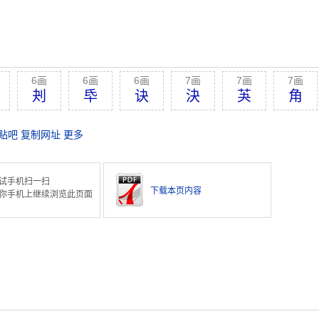
6画
6画
6画
7画
7画
7画
刔
氒
诀
決
芵
角
贴吧
复制网址
更多
试手机扫一扫
下载本页内容
你手机上继续浏览此页面