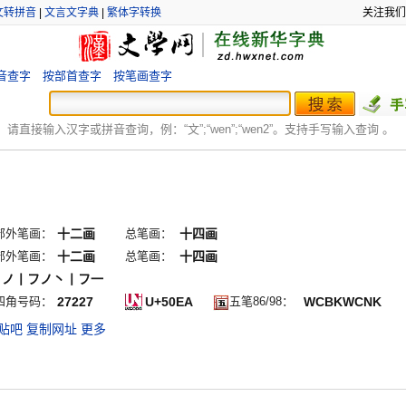
文转拼音
|
文言文字典
|
繁体字转换
关注我们
音查字
按部首查字
按笔画查字
：
请直接输入汉字或拼音查询，例：“文”;“
wen
”;“
wen2
”。支持手写输入查询 。
部外笔画：
十二画
总笔画：
十四画
部外笔画：
十二画
总笔画：
十四画
丨ノ丨フノ丶丨フ一
四角号码：
27227
U+50EA
五笔86/98：
WCBKWCNK
贴吧
复制网址
更多