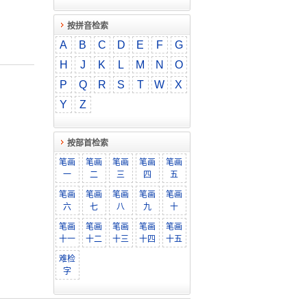
按拼音检索
A
B
C
D
E
F
G
H
J
K
L
M
N
O
P
Q
R
S
T
W
X
Y
Z
按部首检索
笔画
笔画
笔画
笔画
笔画
一
二
三
四
五
笔画
笔画
笔画
笔画
笔画
六
七
八
九
十
笔画
笔画
笔画
笔画
笔画
十一
十二
十三
十四
十五
难检
字