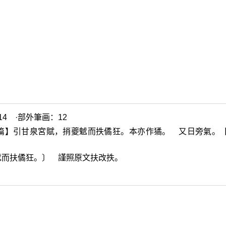
4 ·部外筆画：12
篇】引甘泉宮賦，捎夔
䰧
而抶僪狂。本亦作獝。 又日旁氣。
䰧
而扶僪狂。〕 謹照原文扶改抶。