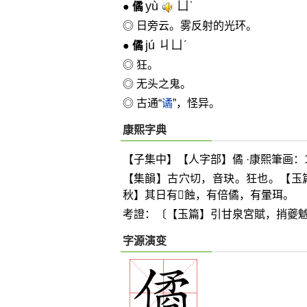
yù
ㄩˋ
●
僪
◎ 日旁云。雾反射的光环。
jú ㄐㄩˊ
●
僪
◎ 狂。
◎ 无头之鬼。
◎ 古通“
谲
”，怪异。
康熙字典
【子集中】【人字部】僪 ·康熙筆画：1
【集韻】古穴切，音玦。狂也。【玉
秋】其日有
𨷖
蝕，有倍僪，有暈珥。
考證：〔【玉篇】引甘泉宮賦，捎夔
字源演变