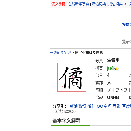
汉文学网
|
在线新华字典
|
汉语词典
|
成语词典
|
中
按拼
提示
在线新华字典
>
僪字的解释及意思
生僻字
分类：
jué
拼音：
部首：
亻
繁部：
人
笔顺：
ノ丨フ丶フ
仓颉：
ONHB
分享到：
新浪微博
微信
QQ空间
豆瓣
百度
阅读(4226次)
基本字义解释