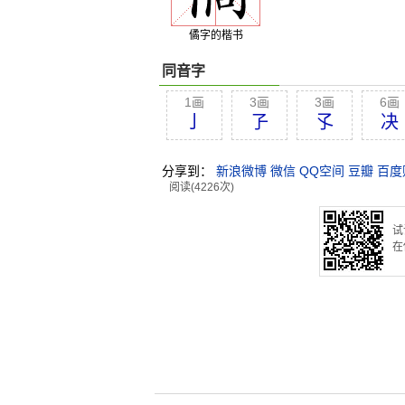
僪字的楷书
同音字
1画
3画
3画
6画
亅
孒
孓
决
分享到：
新浪微博
微信
QQ空间
豆瓣
百度
阅读(4226次)
试
在