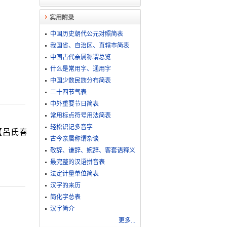
实用附录
中国历史朝代公元对照简表
我国省、自治区、直辖市简表
中国古代亲属称谓总览
什么是常用字、通用字
中国少数民族分布简表
二十四节气表
中外重要节日简表
常用标点符号用法简表
轻松识记多音字
【呂氏春
古今亲属称谓杂谈
敬​辞​、​谦​辞​、​婉​辞​、​客​套​语​释​义
最完整的汉语拼音表
法定计量单位简表
汉字的来历
简化字总表
汉字简介
更多...