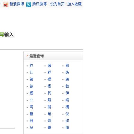
：
新浪微博
腾讯微博
|
设为首页
|
加入收藏
最近查询
拃
缴
恖
茳
稃
练
第
孾
踏
彘
杨
鈫
躜
其
伊
卝
鼘
嶗
骘
鹅
欗
墓
黾
仪
冊
焹
航
詀
聻
躲