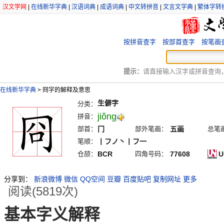
汉文学网
|
在线新华字典
|
汉语词典
|
成语词典
|
中文转拼音
|
文言文字典
|
繁体字转
按拼音查字
按部首查字
按笔画
提示：
请直接输入汉字或拼音查询，例
在线新华字典
>
冏字的解释及意思
生僻字
分类：
jiŏng
拼音：
部首：
冂
部外笔画：
五画
总笔
笔顺：
丨フノ丶丨フ一
仓颉：
BCR
四角号码：
77608
U
分享到：
新浪微博
微信
QQ空间
豆瓣
百度贴吧
复制网址
更多
阅读(5819次)
基本字义解释