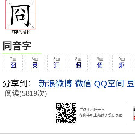
冏字的楷书
同音字
7画
8画
8画
8画
9画
9画
囧
炅
泂
迥
侰
炯
分享到：
新浪微博
微信
QQ空间
豆
阅读(5819次)
试试手机扫一扫
在你手机上继续浏览此页面