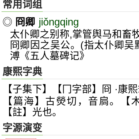
常用词组
jiǒngqing
◎
冏卿
太仆卿之别称,掌管舆马和畜
冏卿因之吴公。(指太仆卿吴
溥《五人墓碑记》
康熙字典
【子集下】【冂字部】冏 ·康熙
【篇海】古熒切，音扃。【木
【註】光也。
字源演变