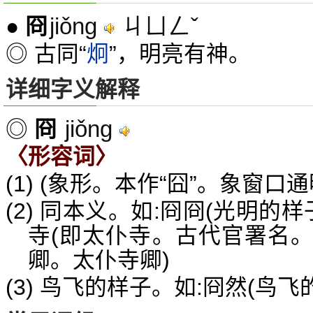
jiǒng
ㄐㄩㄥˇ
●
冏
◎ 古同“
炯
”，明亮有神。
详细字义解释
jiǒng
◎
冏
〈形容词〉
(1) (象形。本作“囧”。象窗口
(2) 同本义。如:冏冏(光明的样
寺(即太仆寺。古代官署名。
卿。太仆寺卿)
(3) 鸟飞的样子。如:冏然(鸟飞