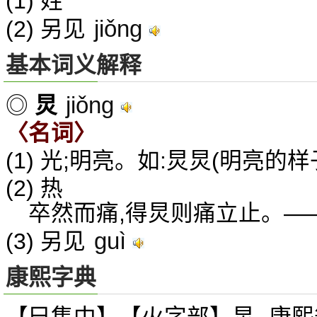
(1) 姓
jiǒng
(2) 另见
基本词义解释
jiǒng
◎
炅
〈名词〉
(1) 光;明亮。如:炅炅(明亮的样
(2) 热
卒然而痛,得炅则痛立止。—
guì
(3) 另见
康熙字典