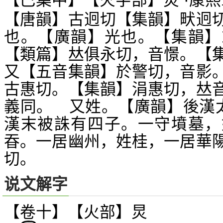
【巳集中】【火字部】炅 ·康熙
【唐韻】古迥切【集韻】畎迥
也。【廣韻】光也。【集韻】
【類篇】
俱永切，音憬。【
𠀤
又【五音集韻】於警切，音影
古惠切。【集韻】涓惠切，
𠀤
義同。 又姓。【廣韻】後漢
漢末被誅有四子。一守墳墓，
昋。一居幽州，姓桂，一居華
切。
说文解字
【卷十】【火部】
炅