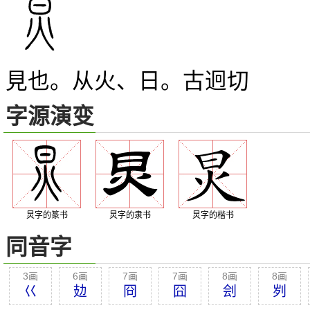
見也。从火、日。古迥切
字源演变
炅字的篆书
炅字的隶书
炅字的楷书
同音字
3画
6画
7画
7画
8画
8画
巜
攰
冏
囧
刽
刿