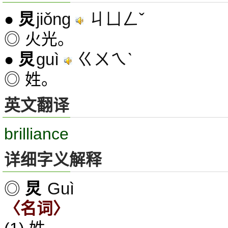
jiǒng
ㄐㄩㄥˇ
●
炅
◎ 火光。
guì
ㄍㄨㄟˋ
●
炅
◎ 姓。
英文翻译
brilliance
详细字义解释
Guì
◎
炅
〈名词〉