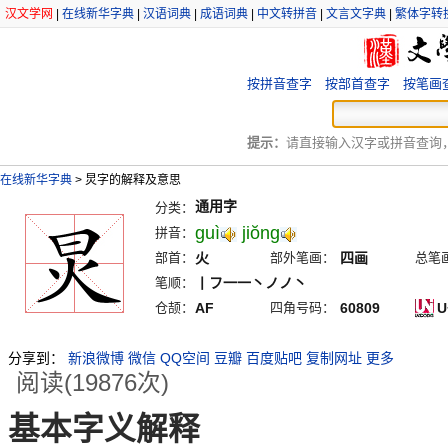
汉文学网
|
在线新华字典
|
汉语词典
|
成语词典
|
中文转拼音
|
文言文字典
|
繁体字转
按拼音查字
按部首查字
按笔画
提示：
请直接输入汉字或拼音查询，例
在线新华字典
>
炅字的解释及意思
通用字
分类：
guì
jiŏng
拼音：
部首：
火
部外笔画：
四画
总笔
笔顺：
丨フ一一丶ノノ丶
仓颉：
AF
四角号码：
60809
U
分享到：
新浪微博
微信
QQ空间
豆瓣
百度贴吧
复制网址
更多
阅读(19876次)
基本字义解释