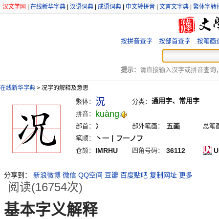
汉文学网
|
在线新华字典
|
汉语词典
|
成语词典
|
中文转拼音
|
文言文字典
|
繁体字转
按拼音查字
按部首查字
按笔画
提示：
请直接输入汉字或拼音查询，例
在线新华字典
>
况字的解释及意思
況
通用字、常用字
繁体：
分类：
kuàng
拼音：
部首：
冫
部外笔画：
五画
总笔
笔顺：
丶一丨フ一ノフ
仓颉：
IMRHU
四角号码：
36112
U
分享到：
新浪微博
微信
QQ空间
豆瓣
百度贴吧
复制网址
更多
阅读(16754次)
基本字义解释