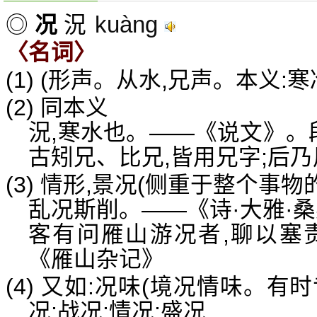
kuàng
◎
况
況
〈名词〉
(1) (形声。从水,兄声。本义:寒
(2) 同本义
況,寒水也。——《说文》。
古矧兄、比兄,皆用兄字;后乃
(3) 情形,景况(侧重于整个事物
乱况斯削。——《诗·大雅·
客有问雁山游况者,聊以塞
《雁山杂记》
(4) 又如:况味(境况情味。有时
况;战况;情况;盛况