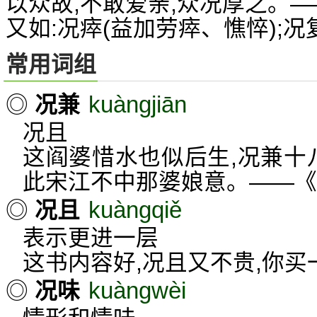
以众故,不敢爱亲,众况厚之。—
又如:况瘁(益加劳瘁、憔悴);况复
常用词组
kuàngjiān
◎
况兼
况且
这阎婆惜水也似后生,况兼十
此宋江不中那婆娘意。——《
kuàngqiě
◎
况且
表示更进一层
这书内容好,况且又不贵,你买
kuàngwèi
◎
况味