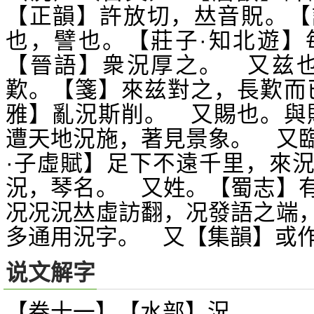
【正韻】許放切，
音貺。【
𠀤
也，譬也。【莊子·知北遊】
【晉語】衆況厚之。 又兹也
歎。【箋】來兹對之，長歎而
雅】亂況斯削。 又賜也。與
遭天地況施，著見景象。 又
·子虛賦】足下不遠千里，來
況，琴名。 又姓。【蜀志】
况况況
虛訪翻，况發語之端
𠀤
多通用況字。 又【集韻】或
说文解字
【卷十一】【水部】
況