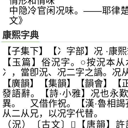
情形和情味
中隐冷官闲况味。——耶律
文》
康熙字典
【子集下】【冫字部】况 ·康熙
【玉篇】俗況字。○按況本从
冫，當卽況、况二字之譌。况
【廣韻】【集韻】【韻會】【
發語辭。【詩·小雅】况也永
異。 又借作祝。【漢·魯相謁
从二从兄，以况字代替。
（況）〔古文〕
【唐韻】許
𡶢