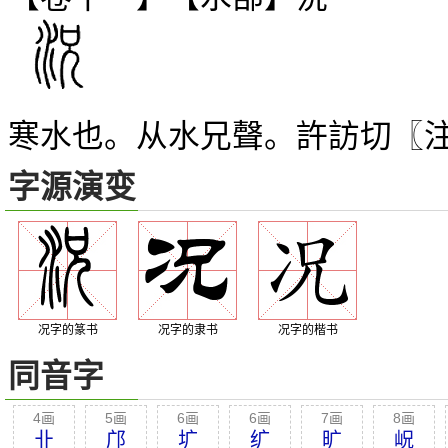
寒水也。从水兄聲。許訪切〖
字源演变
况字的篆书
况字的隶书
况字的楷书
同音字
4画
5画
6画
6画
7画
8画
卝
邝
圹
纩
旷
岲