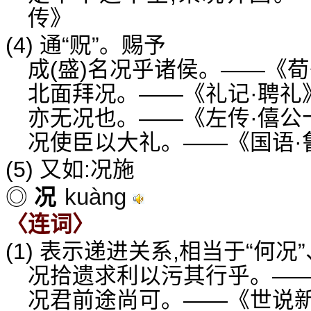
传》
(4) 通“贶”。赐予
成(盛)名况乎诸侯。——《
北面拜况。——《礼记·聘礼
亦无况也。——《左传·僖公
况使臣以大礼。——《国语·
(5) 又如:况施
kuàng
◎
况
〈连词〉
(1) 表示递进关系,相当于“何况”
况拾遗求利以污其行乎。——
况君前途尚可。——《世说新