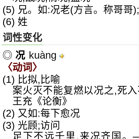
(5) 兄。如:况老(方言。称哥哥
(6) 姓
词性变化
kuàng
◎
况
〈动词〉
(1) 比拟,比喻
案火灭不能复燃以况之,死入
王充《论衡》
(2) 又如:每下愈况
(3) 光顾;访问
足下不远千里,来况齐国。