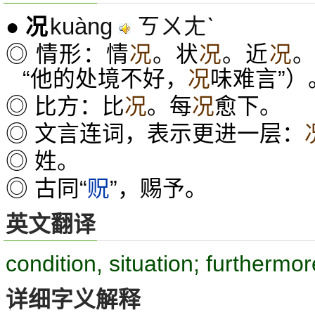
kuàng
ㄎㄨㄤˋ
●
况
◎ 情形：情
况
。状
况
。近
况
“他的处境不好，
况
味难言”）
◎ 比方：比
况
。每
况
愈下。
◎ 文言连词，表示更进一层：
◎ 姓。
◎ 古同“
贶
”，赐予。
英文翻译
condition, situation; furthermor
详细字义解释