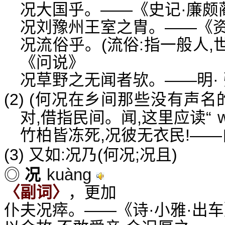
况大国乎。——《史记·廉颇
况刘豫州王室之胄。——《
况流俗乎。(流俗:指一般人,
《问说》
况草野之无闻者欤。——明·
(2) (何况在乡间那些没有声名
对,借指民间。闻,这里应读“
竹柏皆冻死,况彼无衣民!—
(3) 又如:况乃(何况;况且)
kuàng
◎
况
〈副词〉
，更加
仆夫况瘁。——《诗·小雅·出