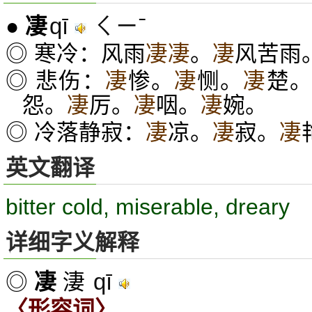
qī
ㄑㄧˉ
●
凄
◎ 寒冷：风雨
凄凄
。
凄
风苦雨
◎ 悲伤：
凄
惨。
凄
恻。
凄
楚
怨。
凄
厉。
凄
咽。
凄
婉。
◎ 冷落静寂：
凄
凉。
凄
寂。
凄
英文翻译
bitter cold, miserable, dreary
详细字义解释
qī
◎
凄
淒
〈形容词〉