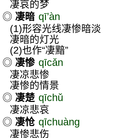
凄哀的梦
qī’àn
◎
凄暗
(1)形容光线凄惨暗淡
凄暗的灯光
(2)也作“凄黯”
qīcǎn
◎
凄惨
凄凉悲惨
凄惨的情景
qīchǔ
◎
凄楚
凄凉悲哀
qīchuàng
◎
凄怆
凄惨悲伤