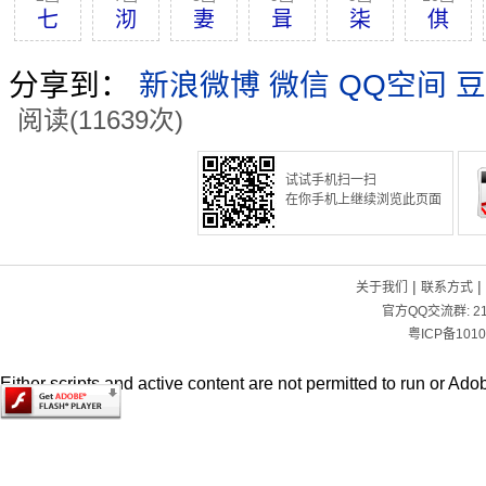
七
沏
妻
咠
柒
倛
分享到：
新浪微博
微信
QQ空间
豆
阅读(11639次)
试试手机扫一扫
在你手机上继续浏览此页面
|
|
关于我们
联系方式
官方QQ交流群:
2
粤ICP备1010
Either scripts and active content are not permitted to run or Adob