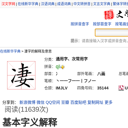
汉文学网
|
在线新华字典
|
汉语词典
|
成语词典
|
中文转拼音
|
文言文字典
|
繁体字转
按拼音查字
按部首查字
按笔画
提示：
请直接输入汉字或拼音查询，例
在线新华字典
>
凄字的解释及意思
通用字、次常用字
分类：
qī
拼音：
部首：
冫
部外笔画：
八画
总笔
笔顺：
丶一一フ一一丨フノ一
仓颉：
IMJLV
四角号码：
35144
U
分享到：
新浪微博
微信
QQ空间
豆瓣
百度贴吧
复制网址
更多
阅读(11639次)
基本字义解释