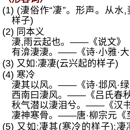
(1) (淒俗作“凄”。形声。从
样子)
(2) 同本义
淒,雨云起也。——《说文》
有渰淒淒。——《诗·小雅·
(3) 又如:凄凄(云兴起的样子)
(4) 寒冷
淒其以风。——《诗·邶风·
西南曰淒风。——《吕氏春秋
秋气潜以淒泪兮。——《汉书
凄神寒骨。——唐·柳宗元《
(5) 又如:凄其(寒冷的样子);