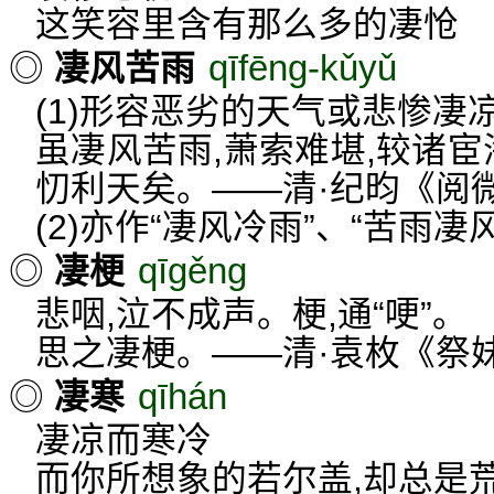
这笑容里含有那么多的凄怆
qīfēng-kǔyǔ
◎
凄风苦雨
(1)形容恶劣的天气或悲惨凄
虽凄风苦雨,萧索难堪,较诸宦
忉利天矣。——清·纪昀《阅
(2)亦作“凄风冷雨”、“苦雨凄风
qīgěng
◎
凄梗
悲咽,泣不成声。梗,通“哽”。
思之凄梗。——清·袁枚《祭
qīhán
◎
凄寒
凄凉而寒冷
而你所想象的若尔盖,却总是