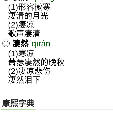
(1)形容微寒
凄清的月光
(2)凄凉
歌声凄清
qīrán
◎
凄然
(1)寒凉
萧瑟凄然的晚秋
(2)凄凉悲伤
凄然泪下
康熙字典