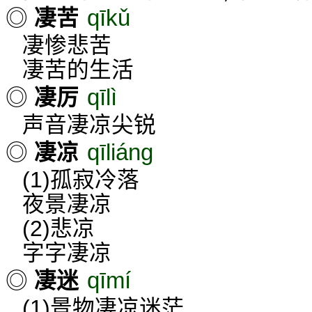
qīkǔ
◎
凄苦
凄惨悲苦
凄苦的生活
qīlì
◎
凄厉
声音凄凉尖锐
qīliáng
◎
凄凉
(1)孤寂冷落
夜景凄凉
(2)悲凉
字字凄凉
qīmí
◎
凄迷
(1)景物凄凉迷茫