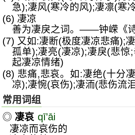
急);凄风(寒冷的风);凄凛(寒冷
(6) 凄凉
善为凄戾之词。——钟嵘《
(7) 又如:凄断(极度凄凉悲痛);
孤单);凄亮(凄凉);凄戾(悲惊
起凄凉情绪)
(8) 悲痛,悲哀。如:凄绝(十分
凉);凄惋(哀伤);凄洏(悲伤流泪
常用词组
qī’āi
◎
凄哀
凄凉而哀伤的