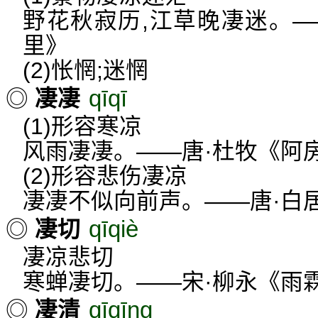
野花秋寂历,江草晚凄迷。
里》
(2)怅惘;迷惘
qīqī
◎
凄凄
(1)形容寒凉
风雨凄凄。——唐·杜牧《阿
(2)形容悲伤凄凉
凄凄不似向前声。——唐·白居
qīqiè
◎
凄切
凄凉悲切
寒蝉凄切。——宋·柳永《雨
qīqīng
◎
凄清