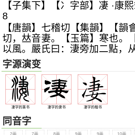
【子集下】【冫字部】凄 ·康熙
8
【唐韻】七稽切【集韻】【韻
切，
音妻。【玉篇】寒也。
𠀤
以風。嚴氏曰：淒旁加二點，
字源演变
凄字的篆书
凄字的隶书
凄字的楷书
同音字
2画
7画
8画
9画
9画
10画