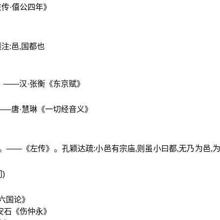
传·僖公四年》
注:邑,国都也
。——汉·张衡《东京赋》
——唐·慧琳《一切经音义》
。——《左传》。孔颖达疏:小邑有宗庙,则虽小曰都,无乃为邑,为
)
《六国论》
安石《伤仲永》