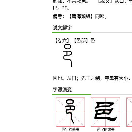
制都，不常厥邑。 【說文】从口，
巴。非。
備考：【篇海類編】同邼。
说文解字
【卷六】【邑部】
邑
國也。从囗；先王之制，尊卑有大小
字源演变
邑字的篆书
邑字的隶书