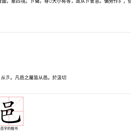
音圍，象四境。卪聲。尊
𤰞
大小有等，故从卪會意。偏旁作阝，
，从卪。凡邑之屬皆从邑。於汲切
邑字的楷书