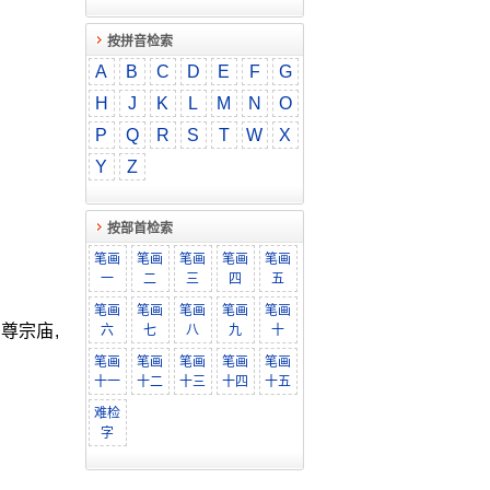
按拼音检索
A
B
C
D
E
F
G
H
J
K
L
M
N
O
P
Q
R
S
T
W
X
Y
Z
按部首检索
笔画
笔画
笔画
笔画
笔画
一
二
三
四
五
笔画
笔画
笔画
笔画
笔画
尊宗庙,
六
七
八
九
十
笔画
笔画
笔画
笔画
笔画
十一
十二
十三
十四
十五
难检
字