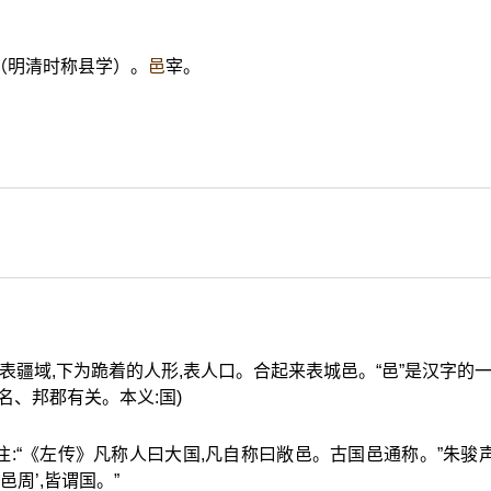
（明清时称县学）。
邑
宰。
),表疆域,下为跪着的人形,表人口。合起来表城邑。“邑”是汉字的一
名、邦郡有关。本义:国)
注:“《左传》凡称人曰大国,凡自称曰敞邑。古国邑通称。”朱骏
大邑周’,皆谓国。”