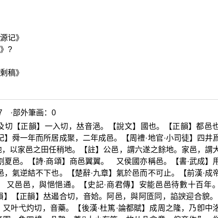
花源记》
》?
门剩稿》
7 ·部外筆画：0
及切【正韻】一入切，
𠀤
音浥。【說文】國也。【正韻】都邑
紀】舜一年而所居成聚，二年成邑。【周禮·地官·小司徒】四井
地，以家邑之田任稍地。【註】公邑，謂六遂之餘地。家邑，謂
割夏邑。【詩·商頌】商邑翼翼。 又侯國亦稱邑。【書·武成】
邑，氣逆結不下也。【楚辭·九章】氣於邑而不可止。【前漢·成
 又邑邑，與悒悒通。【史記·商君傳】安能邑邑待數十百年
韻】【正韻】
𠀤
遏合切，音姶。阿邑，與阿匼同，諂諛迎合貌。
又叶弋灼切，音藥。【後漢·杜篤·論都賦】成周之隆，乃卽中