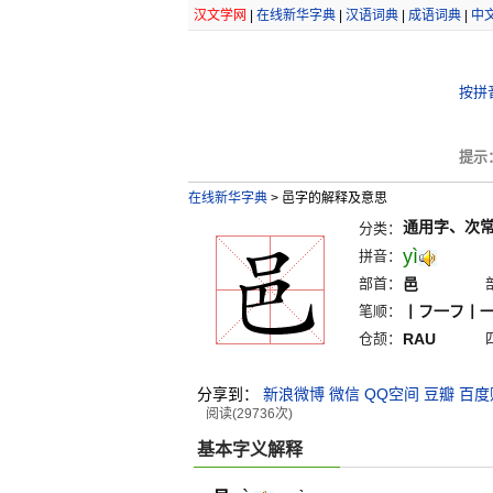
汉文学网
|
在线新华字典
|
汉语词典
|
成语词典
|
中
按拼
提示
在线新华字典
>
邑字的解释及意思
通用字、次
分类：
yì
拼音：
部首：
邑
笔顺：
丨フ一フ丨
仓颉：
RAU
分享到：
新浪微博
微信
QQ空间
豆瓣
百度
阅读(29736次)
基本字义解释