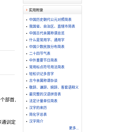
实用附录
中国历史朝代公元对照简表
我国省、自治区、直辖市简表
中国古代亲属称谓总览
什么是常用字、通用字
中国少数民族分布简表
二十四节气表
中外重要节日简表
常用标点符号用法简表
轻松识记多音字
古今亲属称谓杂谈
敬​辞​、​谦​辞​、​婉​辞​、​客​套​语​释​义
最完整的汉语拼音表
个部首,
法定计量单位简表
汉字的来历
简化字总表
汉字简介
声通训定
更多...