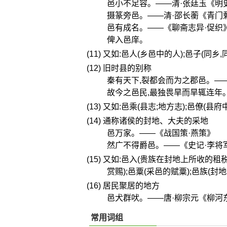
邑小不足容。——清·张廷玉《明
摄篆旁邑。——清·邵长蘅《青门
邑有成名。——《聊斋志异·促织
俾入邑庠。
(11) 又如:邑人(乡邑中的人);邑子(同乡,
(12) 旧时县的别称
秦有天下,裂都会而为之郡邑。—
故今之邑民,最独畏旱而旱辄连年
(13) 又如:邑乘(县志;地方志);邑僚(县
(14) 通称诸侯的封地、大夫的采地
邑万家。——《战国策·燕策》
然广不得爵邑。——《史记·李将
(15) 又如:邑入(贵族在封地上所收的租
赏赐);邑粟(采邑的赋粟);邑族(封
(16) 居民聚居的地方
邑犬群吠。——唐·柳宗元《柳河
常用词组