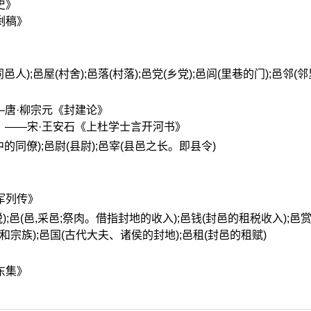
史》
剩稿》
》
同邑人);邑屋(村舍);邑落(村落);邑党(乡党);邑闾(里巷的门);邑邻(邻
—唐·柳宗元《封建论》
。——宋·王安石《上杜学士言开河书》
府中的同僚);邑尉(县尉);邑宰(县邑之长。即县令)
军列传》
税);邑(邑,采邑;祭肉。借指封地的收入);邑钱(封邑的租税收入);邑
地和宗族);邑国(古代大夫、诸侯的封地);邑租(封邑的租赋)
东集》