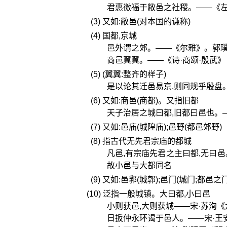
君惠徼福于敝邑之社稷。——《左
(3) 又如:敝邑(对本国的谦称)
(4) 国都,京城
邑外谓之郊。——《尔雅》。郭璞
商邑翼翼。——《诗·商颂·殷武》
(5) (翼翼:整齐的样子)
是以论其迁邑易京,则同规乎殷盘
(6) 又如:商邑(商都)。又指旧都
天子治居之城曰都,旧都曰邑也。
(7) 又如:邑庙(城隍庙);邑野(都邑郊野)
(8) 指古代无先君宗庙的都城
凡邑,有宗庙先君之主曰都,无曰邑
故小邑与大都同名
(9) 又如:邑郛(城郭);邑门(城门;都邑之门
(10) 泛指一般城镇。大曰都,小曰邑
小则获邑,大则获城——宋·苏洵
日扳仲永环谒于邑人。——宋·王