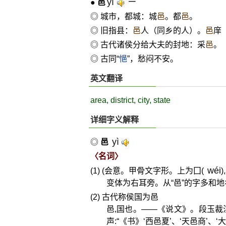
yì
ㄧˋ
●
邑
◎ 城市，都城：城
邑
。都
邑
。
◎ 旧指县：
邑
人（同乡的人）。
邑
庠
◎ 古代诸侯分给大夫的封地：采
邑
。
◎ 古同“
悒
”，愁闷不安。
英文翻译
area, district, city, state
详细字义解释
yì
◎
邑
〈名词〉
wéi
(1) (会意。甲骨文字形。上为囗(
变体为右耳旁。从“邑”的字多和地
(2) 古代称侯国为邑
邑,国也。——《说文》。段玉裁
声:“《书》‘西邑夏’、‘天邑商’、‘