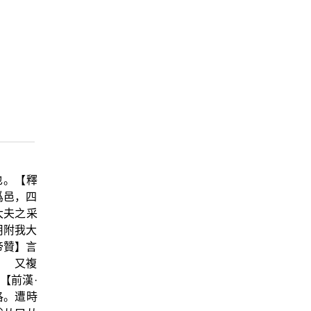
也。【釋
爲邑，四
大夫之采
用附我大
帝贊】言
。 又複
【前漢·
洛。遭時