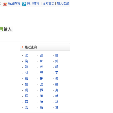
：
新浪微博
腾讯微博
|
设为首页
|
加入收藏
最近查询
渎
薠
搖
浇
桏
帅
颢
檁
喎
彁
簽
芙
攞
晚
擯
她
汶
纓
矾
齉
麦
横
犆
艅
蕌
浛
晟
湉
新
蠶