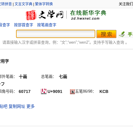
文转拼音
|
文言文字典
|
繁体字转换
关注我们
音查字
按部首查字
按笔画查字
：
请直接输入汉字或拼音查询，例：“文”;“
wen
”;“
wen2
”。支持手写输入查询 。
常用字
部外笔画：
十画
总笔画：
七画
一フ
四角号码：
60717
U+9091
五笔86/98：
KCB
贴吧
复制网址
更多