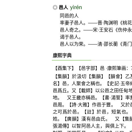
yìrén
◎
邑人
同邑的人
率妻子邑人。——晋·陶渊明《桃
邑人奇之。——宋·王安石《伤仲永
谒于邑人。
邑人以为荣。——清·邵长蘅《青
康熙字典
【酉集下】【邑字部】邑 ·康熙筆画：
【集韻】於汲切【集韻】【韻會】乙
名】邑，人聚會之稱也。【史記·五帝
邑爲丘。又【載師】以公邑之田任甸
地。 又王畿亦稱邑。【書·湯誓】率
邑周。【詩·大雅】作邑于豐。 又於
之可爲於邑。【註】於邑，短氣也。
姓。【廣韻】漢有邑由氏。 又【集
張湯傳】以智阿邑人主，與俱上下。 