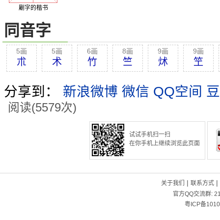
劚字的楷书
同音字
5画
5画
6画
8画
9画
9画
朮
术
竹
竺
炢
笁
分享到：
新浪微博
微信
QQ空间
豆
阅读(5579次)
试试手机扫一扫
在你手机上继续浏览此页面
|
|
关于我们
联系方式
官方QQ交流群:
2
粤ICP备1010