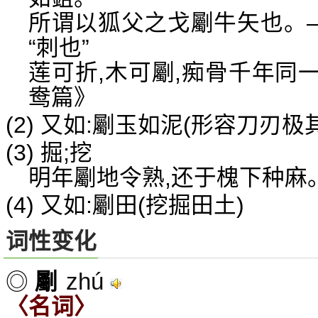
所谓以狐父之戈劚牛矢也。—
“刺也”
莲可折,木可劚,痴骨千年同
鸯篇》
(2) 又如:劚玉如泥(形容刀刃极
(3) 掘;挖
明年劚地令熟,还于槐下种麻
(4) 又如:劚田(挖掘田土)
词性变化
zhú
◎
劚
〈名词〉