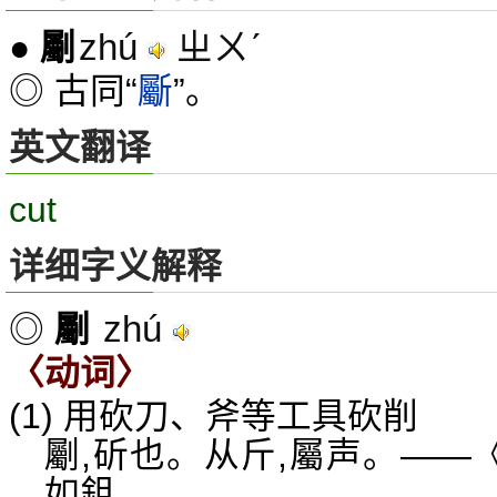
zhú
ㄓㄨˊ
●
劚
◎ 古同“
斸
”。
英文翻译
cut
详细字义解释
zhú
◎
劚
〈动词〉
(1) 用砍刀、斧等工具砍削
劚,斫也。从斤,屬声。——
如鉏。