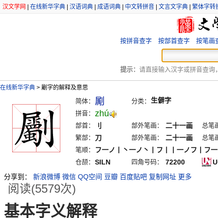
汉文学网
|
在线新华字典
|
汉语词典
|
成语词典
|
中文转拼音
|
文言文字典
|
繁体字转
按拼音查字
按部首查字
按笔画
提示：
请直接输入汉字或拼音查询，例
在线新华字典
>
劚字的解释及意思
㔉
生僻字
简体：
分类：
zhú
拼音：
部首：
刂
部外笔画：
二十一画
总笔
繁部：
刀
部外笔画：
二十一画
总笔
笔顺：
フ一ノ丨丶一ノ丶丨フ丨丨一ノフ丨フ一
仓颉：
SILN
四角号码：
72200
U
分享到：
新浪微博
微信
QQ空间
豆瓣
百度贴吧
复制网址
更多
阅读(5579次)
基本字义解释