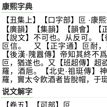
康熙字典
【丑集上】【口字部】叵 ·康熙
【廣韻】【集韻】【韻會】【
【說文】不可也。从反可。【
叵信。 又【正字通】叵耐，
【後漢·隗囂傳】帝知其終不
叵，猶遂也。又【班超傳】超
羅，酒巵。【北史·祖珽傳】
羅，竇太令飮酒者皆脫帽，于
说文解字
【卷五】【可部】
叵