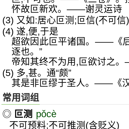
怀故叵新欢。——谢灵运诗
(3) 又如:居心叵测;叵信(不可信
(4) 遂,便,于是
超欲因此叵平诸国。——《后
逐也。”
帝知其终不为用,叵欲讨之。
(5) 多,甚。通“颇”
其是非叵缪于圣人。——《汉
常用词组
pǒcè
◎
叵测
不可预料;不可推测(含贬义)