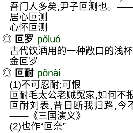
吾门人多矣,尹子叵测也。—
居心叵测
心怀叵测
pǒluó
◎
叵罗
古代饮酒用的一种敞口的浅杯
金叵罗
pǒnài
◎
叵耐
(1)不可忍耐;可恨
叵耐毛太公老贼冤家,如何不
叵耐刘表,昔日断我归路,今
——《三国演义》
(2)也作“叵奈”