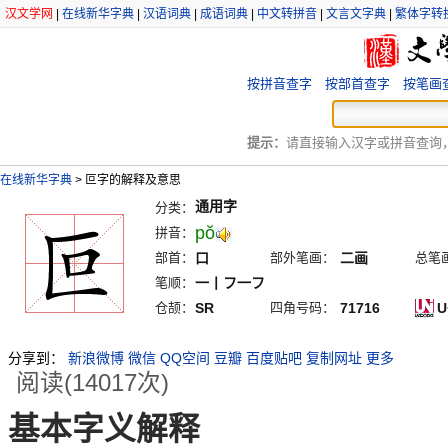
汉文学网
|
在线新华字典
|
汉语词典
|
成语词典
|
中文转拼音
|
文言文字典
|
繁体字转
按拼音查字
按部首查字
按笔画
提示：
请直接输入汉字或拼音查询，例
在线新华字典
>
叵字的解释及意思
通用字
分类：
pŏ
拼音：
部首：
口
部外笔画：
二画
总笔
笔顺：
一丨フ一フ
仓颉：
SR
四角号码：
71716
U
分享到：
新浪微博
微信
QQ空间
豆瓣
百度贴吧
复制网址
更多
阅读(14017次)
基本字义解释