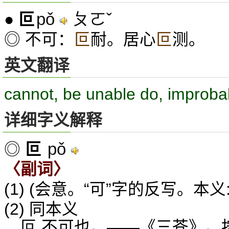
pǒ
ㄆㄛˇ
●
叵
◎ 不可：
叵
耐。居心
叵
测。
英文翻译
cannot, be unable do, improba
详细字义解释
pǒ
◎
叵
〈副词〉
(1) (会意。“可”字的反写。本义
(2) 同本义
叵,不可也。——《三苍》。按