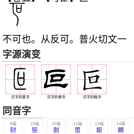
不可也。从反可。普火切文一
字源演变
叵字的篆书
叵字的隶书
叵字的楷书
同音字
8画
10画
10画
11画
13画
14画
尀
钷
剖
笸
鉕
頗