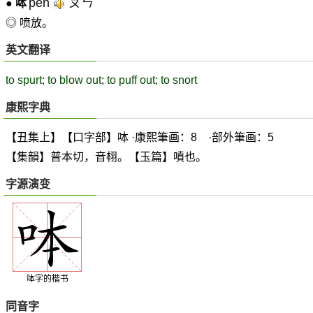
pěn
ㄆㄣˇ
●
呠
◎ 喷放。
英文翻译
to spurt; to blow out; to puff out; to snort
康熙字典
【丑集上】【口字部】呠 ·康熙筆画：8 ·部外筆画：5
【集韻】普本切，音翉。【玉篇】噴也。
字源演变
呠字的楷书
同音字