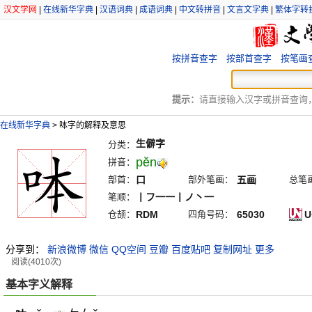
汉文学网
|
在线新华字典
|
汉语词典
|
成语词典
|
中文转拼音
|
文言文字典
|
繁体字转
按拼音查字
按部首查字
按笔画
提示：
请直接输入汉字或拼音查询，例
在线新华字典
>
呠字的解释及意思
生僻字
分类：
pĕn
拼音：
部首：
口
部外笔画：
五画
总笔
笔顺：
丨フ一一丨ノ丶一
仓颉：
RDM
四角号码：
65030
U
分享到：
新浪微博
微信
QQ空间
豆瓣
百度贴吧
复制网址
更多
阅读(4010次)
基本字义解释