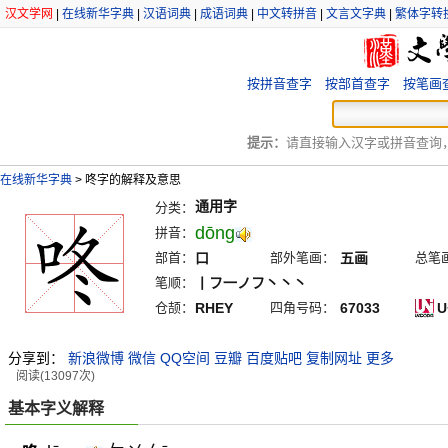
汉文学网
|
在线新华字典
|
汉语词典
|
成语词典
|
中文转拼音
|
文言文字典
|
繁体字转
按拼音查字
按部首查字
按笔画
提示：
请直接输入汉字或拼音查询，例
在线新华字典
>
咚字的解释及意思
通用字
分类：
dōng
拼音：
部首：
口
部外笔画：
五画
总笔
笔顺：
丨フ一ノフ丶丶丶
仓颉：
RHEY
四角号码：
67033
U
分享到：
新浪微博
微信
QQ空间
豆瓣
百度贴吧
复制网址
更多
阅读(13097次)
基本字义解释