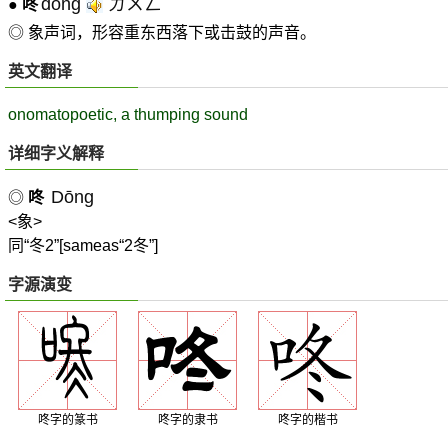
dōng
ㄉㄨㄥˉ
●
咚
◎ 象声词，形容重东西落下或击鼓的声音。
英文翻译
onomatopoetic, a thumping sound
详细字义解释
Dōng
◎
咚
<象>
同“冬2”[sameas“2冬”]
字源演变
咚字的篆书
咚字的隶书
咚字的楷书