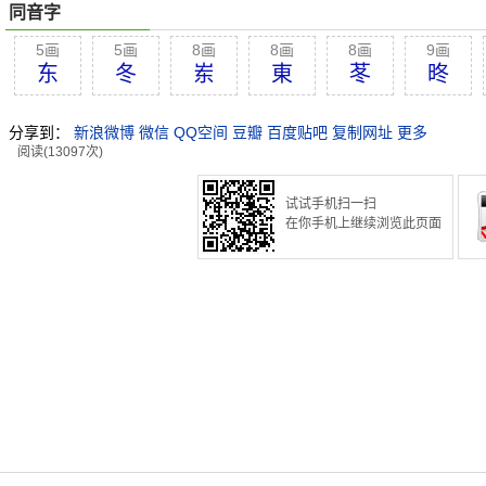
同音字
5画
5画
8画
8画
8画
9画
东
冬
岽
東
苳
昸
分享到：
新浪微博
微信
QQ空间
豆瓣
百度贴吧
复制网址
更多
阅读(13097次)
试试手机扫一扫
在你手机上继续浏览此页面