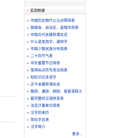
实用附录
中国历史朝代公元对照简表
我国省、自治区、直辖市简表
中国古代亲属称谓总览
什么是常用字、通用字
中国少数民族分布简表
二十四节气表
中外重要节日简表
常用标点符号用法简表
轻松识记多音字
古今亲属称谓杂谈
敬​辞​、​谦​辞​、​婉​辞​、​客​套​语​释​义
最完整的汉语拼音表
法定计量单位简表
汉字的来历
简化字总表
汉字简介
更多...