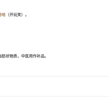
哈
哈
（开玩笑）。
脂肪状物质，中医用作补品。