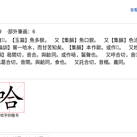
查看
9 ·部外筆画：6
音
𡀾
。【玉篇】魚多貌。 又【集韻】魚口貌。 又【集韻】色
論訓】嘗一哈水，而甘苦知矣。【集韻】本作歃。或作
𣣨
。 又
韻】曷閤切，音合。與
𪘁
同。或作
㖤
，齧聲也。 又呼合切，音

葛合切，音閤。與
𪘁
同，食也。 又託合切，音榻。義同。
哈字的楷书