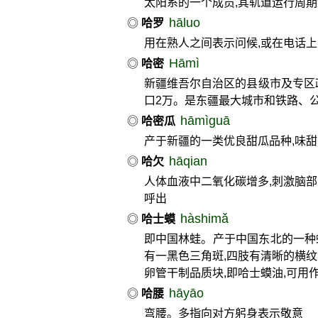
太阳系的一个成员,其轨道运行周期约
hāluo
◎
哈罗
用在熟人之间表示问候,或在电话上
Hāmì
◎
哈密
新疆维吾尔自治区的县级市及专区
口2万。是东疆最大城市和铁路、公
hāmìguā
◎
哈密瓜
产于新疆的一类优良甜瓜品种,味甜
hāqian
◎
哈欠
人体血液中二氧化碳增多,刺激脑
呼出
hàshimǎ
◎
哈士蟆
即中国林蛙。产于中国东北的一种蛙
有一黑色三角斑,四肢有清晰的横纹
卵管干制品质块,即哈士蟆油,可用作强
hāyāo
◎
哈腰
弯腰。多指向对方躬身表示敬意