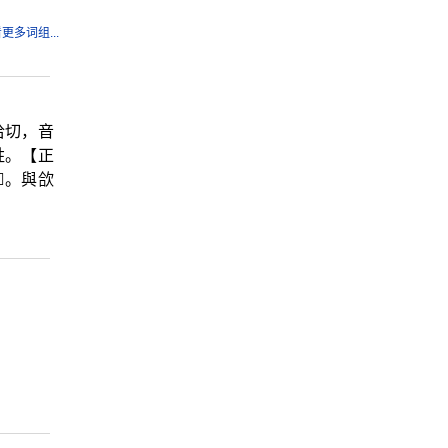
更多词组...
洽切，音
姓。【正
𣣹
。與欱