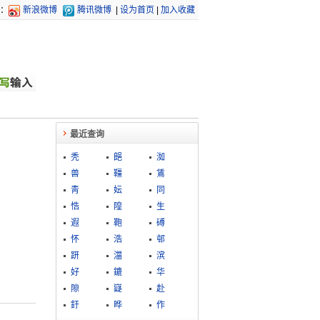
：
新浪微博
腾讯微博
|
设为首页
|
加入收藏
最近查询
秃
郒
洳
兽
韁
鵀
靑
妘
同
悎
隍
生
遐
鞄
磗
怀
浩
邨
趼
湽
滨
好
鏕
华
隙
嶷
赴
釪
晔
作