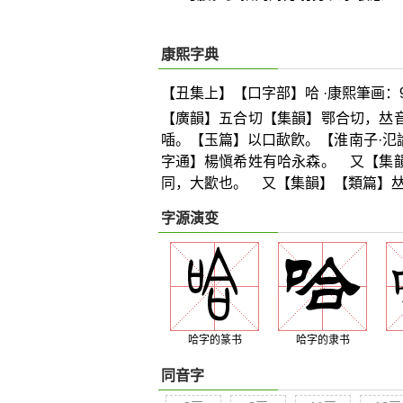
康熙字典
【丑集上】【口字部】哈 ·康熙筆画：
【廣韻】五合切【集韻】鄂合切，
𠀤
喢。【玉篇】以口歃飮。【淮南子·氾
字通】楊愼希姓有哈永森。 又【集
同，大歠也。 又【集韻】【類篇】

字源演变
哈字的篆书
哈字的隶书
同音字