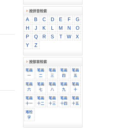
按拼音检索
A
B
C
D
E
F
G
H
J
K
L
M
N
O
P
Q
R
S
T
W
X
Y
Z
按部首检索
笔画
笔画
笔画
笔画
笔画
一
二
三
四
五
笔画
笔画
笔画
笔画
笔画
六
七
八
九
十
笔画
笔画
笔画
笔画
笔画
十一
十二
十三
十四
十五
难检
字