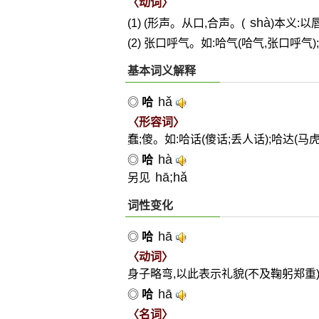
〈动词〉
shà
(1) (形声。从口,合声。(
)本义:以
(2) 张口呼气。如:哈气(哈气,张口呼气);
基本词义解释
hǎ
◎
哈
〈形容词〉
蠢;傻。如:哈话(傻话;丢人话);哈达(马虎
hà
◎
哈
hā;hǎ
另见
词性变化
hā
◎
哈
〈动词〉
身子略弯,以此表示礼貌(不及鞠躬郑重
hā
◎
哈
〈名词〉