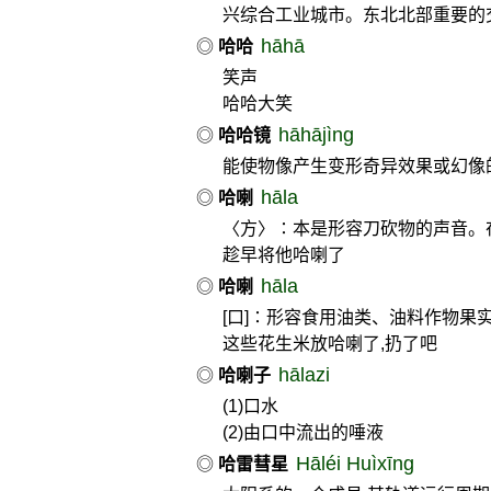
兴综合工业城市。东北北部重要的
hāhā
◎
哈哈
笑声
哈哈大笑
hāhājìng
◎
哈哈镜
能使物像产生变形奇异效果或幻像
hāla
◎
哈喇
〈方〉∶本是形容刀砍物的声音。
趁早将他哈喇了
hāla
◎
哈喇
[口]∶形容食用油类、油料作物果
这些花生米放哈喇了,扔了吧
hālazi
◎
哈喇子
(1)口水
(2)由口中流出的唾液
Hāléi Huìxīng
◎
哈雷彗星