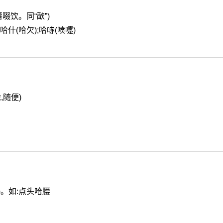
唇啜饮。同“歃”)
哈什(哈欠);哈哧(喷嚏)
,随便)
)。如:点头哈腰