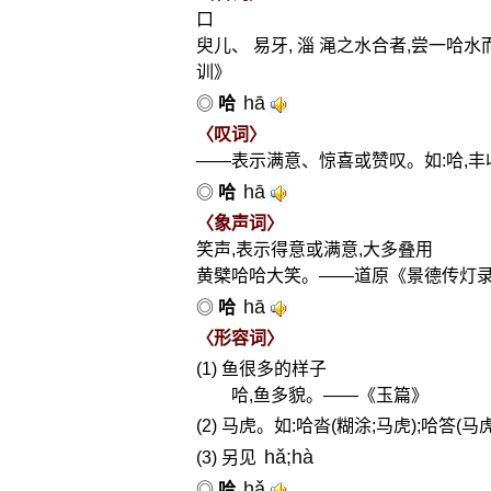
口
臾儿、 易牙, 淄 渑之水合者,尝一
训》
hā
◎
哈
〈叹词〉
——表示满意、惊喜或赞叹。如:哈,丰收
hā
◎
哈
〈象声词〉
笑声,表示得意或满意,大多叠用
黄檗哈哈大笑。——道原《景德传灯
hā
◎
哈
〈形容词〉
(1) 鱼很多的样子
哈,鱼多貌。——《玉篇》
(2) 马虎。如:哈沓(糊涂;马虎);哈答(马
hǎ;hà
(3) 另见
hǎ
◎
哈