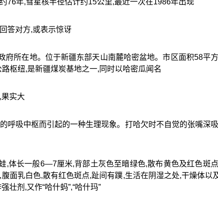
76年,彗星核半径估计约15公里,最近一次在1986年出现
回答对方,或表示惊讶
政府所在地。位于新疆东部天山南麓哈密盆地。市区面积58平方
路枢纽,是新疆煤炭基地之一,同时以哈密瓜闻名
,果实大
部的呼吸中枢而引起的一种生理现象。打哈欠时不自觉的张嘴深吸
,体长一般6—7厘米,背部土灰色至暗绿色,散布黄色及红色斑点
,腹面乳白色,散有红色斑点,趾间有蹼,生活在阴湿之处,干燥体以
壮剂,又作“哈什蚂”,“哈什玛”