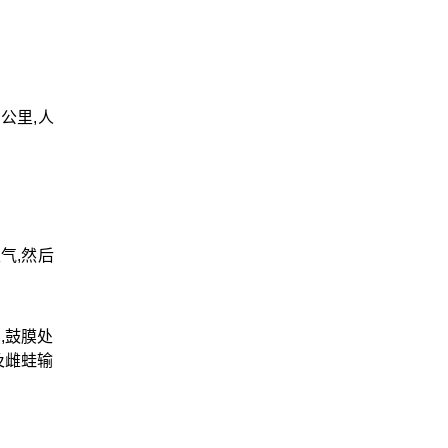
公里,人
气,然后
,鼓膜处
及雌蛙输