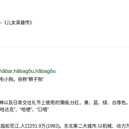
—《儿女英雄传》
hǎbar,hǎbagǒu,hǎbagǒu
毛小狗。俗称“狮子狗”
神以及日常交往礼节上使用的薄绢,分红、黄、蓝、绿、白等色
达克”、“哈德”、“口嗒”
松花江,人口251.9万(1982)。东北第二大城市,以机械、动力