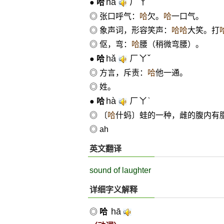
hā
ㄏㄚˉ
●
哈
◎ 张口呼气：
哈
欠。
哈
一口气。
◎ 象声词，形容笑声：
哈
哈
大笑。打
◎ 伛，弯：
哈
腰（稍微弯腰）。
hǎ
ㄏㄚˇ
●
哈
◎ 方言，斥责：
哈
他一通。
◎ 姓。
hà
ㄏㄚˋ
●
哈
◎ 〔
哈
什蚂〕蛙的一种，雌的腹内有
◎ ah
英文翻译
sound of laughter
详细字义解释
hā
◎
哈