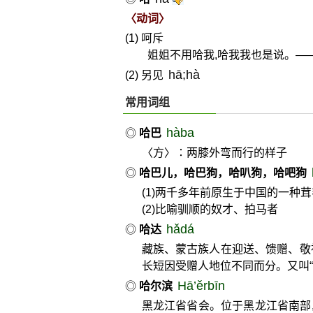
〈动词〉
(1) 呵斥
姐姐不用哈我,哈我我也是说。—
hā;hà
(2) 另见
常用词组
hàba
◎
哈巴
〈方〉∶两膝外弯而行的样子
◎
哈巴儿，哈巴狗，哈叭狗，哈吧狗
(1)两千多年前原生于中国的一种茸
(2)比喻驯顺的奴才、拍马者
hǎdá
◎
哈达
藏族、蒙古族人在迎送、馈赠、敬
长短因受赠人地位不同而分。又叫“哈
Hā’ěrbīn
◎
哈尔滨
黑龙江省省会。位于黑龙江省南部,临