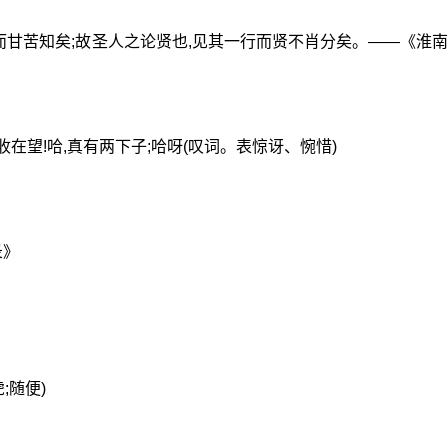
哈水而甘苦知矣;故圣人之论贤也,见其一行而贤不肖分矣。——《淮南
在望!哈,真有两下子;哈呀(叹词。表惊讶、惋惜)
录》
虎;随便)