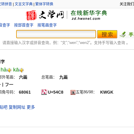
文转拼音
|
文言文字典
|
繁体字转换
关注我们
音查字
按部首查字
按笔画查字
：
请直接输入汉字或拼音查询，例：“文”;“
wen
”;“
wen2
”。支持手写输入查询 。
用字
hà
kā
部外笔画：
六画
总笔画：
九画
一丨フ一
四角号码：
68061
U+54C8
五笔86/98：
KWGK
贴吧
复制网址
更多