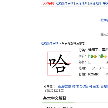
汉文学网
|
在线新华字典
|
汉语词典
|
成语词典
|
中
按拼
提示
在线新华字典
>
哈字的解释及意思
通用字、常
分类：
hā
hă
拼音：
部首：
口
笔顺：
丨フ一ノ丶
仓颉：
ROMR
分享到：
新浪微博
微信
QQ空间
豆瓣
百度
阅读(23213次)
基本字义解释