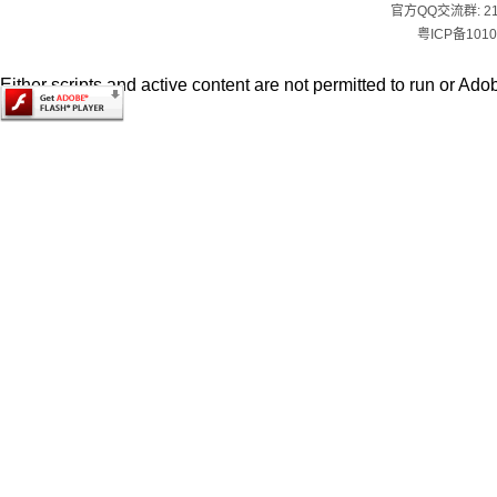
官方QQ交流群:
2
粤ICP备1010
Either scripts and active content are not permitted to run or Adob