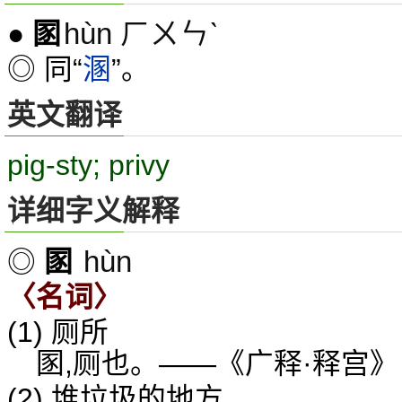
hùn ㄏㄨㄣˋ
●
圂
◎ 同“
溷
”。
英文翻译
pig-sty; privy
详细字义解释
hùn
◎
圂
〈名词〉
(1) 厕所
圂,厕也。——《广释·释宫》
(2) 堆垃圾的地方