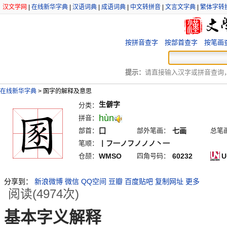
汉文学网
|
在线新华字典
|
汉语词典
|
成语词典
|
中文转拼音
|
文言文字典
|
繁体字转
按拼音查字
按部首查字
按笔画
提示：
请直接输入汉字或拼音查询，例
在线新华字典
>
圂字的解释及意思
生僻字
分类：
hùn
拼音：
部首：
囗
部外笔画：
七画
总笔
笔顺：
丨フ一ノフノノノ丶一
仓颉：
WMSO
四角号码：
60232
U
分享到：
新浪微博
微信
QQ空间
豆瓣
百度贴吧
复制网址
更多
阅读(4974次)
基本字义解释