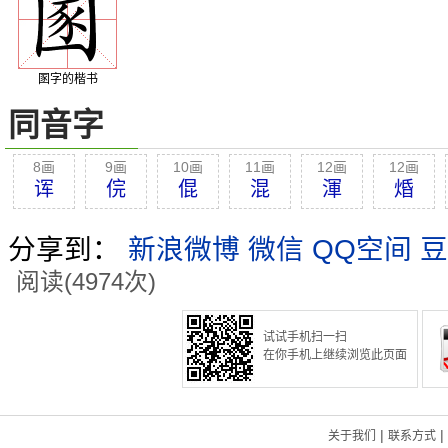
圂字的楷书
同音字
8画
9画
10画
11画
12画
12画
诨
俒
倱
混
渾
焝
分享到：
新浪微博
微信
QQ空间
豆
阅读(4974次)
试试手机扫一扫
在你手机上继续浏览此页面
|
|
关于我们
联系方式