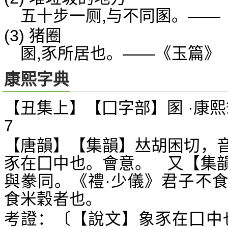
五十步一厕,与不同圂。——
(3) 猪圈
圂,豕所居也。——《玉篇》
康熙字典
【丑集上】【囗字部】圂 ·康熙
7
【唐韻】【集韻】
胡困切，
𠀤
豕在囗中也。會意。 又【集
與豢同。《禮·少儀》君子不
食米穀者也。
考證：〔【說文】象豕在囗中