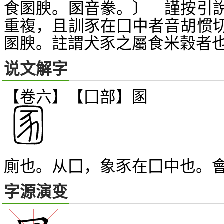
食圂腴。圂音豢。〕 謹按引
重複，且訓豕在囗中者音胡惯
圂腴。註謂犬豕之屬食米穀者
说文解字
【卷六】【囗部】
圂
廁也。从囗，象豕在囗中也。
字源演变