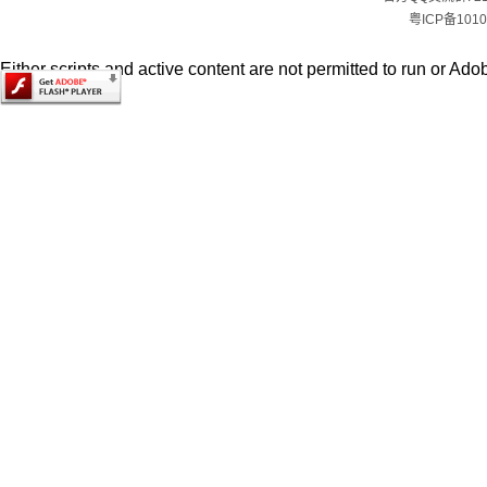
粤ICP备1010
Either scripts and active content are not permitted to run or Adob