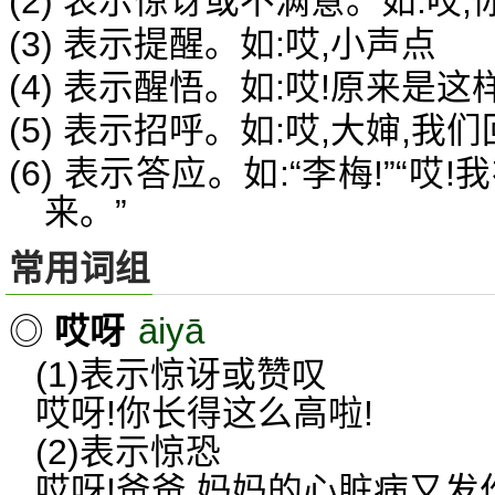
(2) 表示惊讶或不满意。如:哎,
(3) 表示提醒。如:哎,小声点
(4) 表示醒悟。如:哎!原来是这
(5) 表示招呼。如:哎,大婶,我
(6) 表示答应。如:“李梅!”“
来。”
常用词组
āiyā
◎
哎呀
(1)表示惊讶或赞叹
哎呀!你长得这么高啦!
(2)表示惊恐
哎呀!爸爸,妈妈的心脏病又发