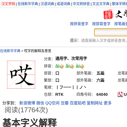
汉文学网
|
在线新华字典
|
汉语词典
|
成语词典
|
中文转拼音
|
文言文字典
|
繁体字转
按拼音查字
按部首查字
按笔画
提示：
请直接输入汉字或拼音查询，例
在线新华字典
>
哎字的解释及意思
通用字、次常用字
分类：
āi
ăi
ài
拼音：
部首：
口
部外笔画：
五画
总笔
繁部：
口
部外笔画：
六画
总笔
笔顺：
丨フ一一丨丨ノ丶
仓颉：
RTK
四角号码：
64040
U
分享到：
新浪微博
微信
QQ空间
豆瓣
百度贴吧
复制网址
更多
阅读(17764次)
基本字义解释