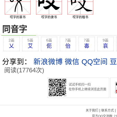
哎字的篆书
哎字的隶书
哎字的楷书
同音字
2画
5画
6画
7画
7画
9画
乂
艾
伌
佁
毐
哀
分享到：
新浪微博
微信
QQ空间
豆
阅读(17764次)
试试手机扫一扫
在你手机上继续浏览此页面
|
|
关于我们
联系方式
官方QQ交流群:
2