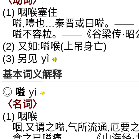
〈动词〉
(1) 咽喉塞住
嗌,噎也…秦晋或曰嗌。——
嗌不容粒。——《谷梁传·昭
(2) 又如:嗌喉(上吊身亡)
yì
(3) 另见
基本词义解释
yì
◎
嗌
〈名词〉
(1) 咽喉
咽,又谓之嗌,气所流通,厄要
食之已嗌痛。——《山海经·