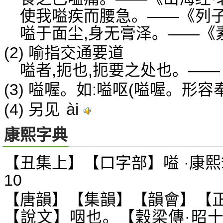
使我嗌疾而腰急。——《列子
嗌于面尘,身无膏泽。——《
(2) 喻指交通要道
嗌者,扼也,扼要之处也。—
(3) 嗌喔。如:嗌呕(嗌喔。形
ài
(4) 另见
康熙字典
【丑集上】【口字部】嗌 ·康熙
10
【唐韻】【集韻】【韻會】【
【說文】咽也。【穀梁傳·昭