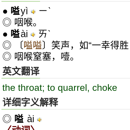
yì
ㄧˋ
●
嗌
◎ 咽喉。
ài
ㄞˋ
●
嗌
◎ 〔
嗌嗌
〕笑声，如“一幸得
◎ 咽喉窒塞，噎。
英文翻译
the throat; to quarrel, choke
详细字义解释
ài
◎
嗌