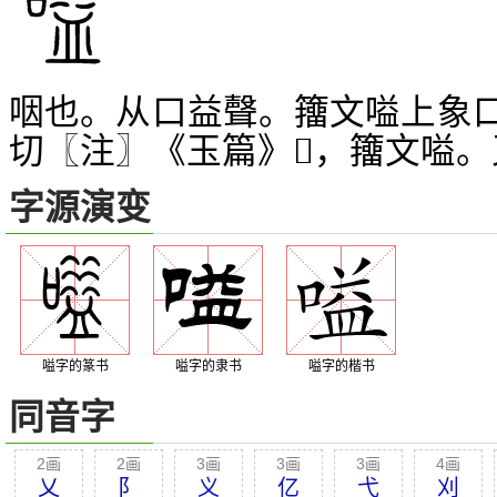
咽也。从口益聲。籒文嗌上象
切〖注〗《玉篇》
，籒文嗌。
𡁐
字源演变
嗌字的篆书
嗌字的隶书
嗌字的楷书
同音字
2画
2画
3画
3画
3画
4画
乂
阝
义
亿
弋
刈