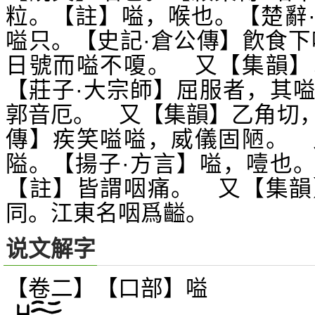
粒。【註】嗌，喉也。【楚辭
嗌只。【史記·倉公傳】飮食下
日號而嗌不嗄。 又【集韻】
【莊子·大宗師】屈服者，其
郭音厄。 又【集韻】乙角切
傳】疾笑嗌嗌，威儀固陋。 
隘。【揚子·方言】嗌，噎也
【註】皆謂咽痛。 又【集韻
同。江東名咽爲齸。
说文解字
【卷二】【口部】
嗌