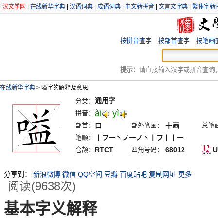
汉文学网
|
在线新华字典
|
汉语词典
|
成语词典
|
中文转拼音
|
文言文字典
|
繁体字转
按拼音查字
按部首查字
按笔画
提示：
请直接输入汉字或拼音查询，例
在线新华字典
>
嗌字的解释及意思
通用字
分类：
ài
yì
拼音：
部首：
口
部外笔画：
十画
总笔
笔顺：
丨フ一丶ノ一ノ丶丨フ丨丨一
仓颉：
RTCT
四角号码：
68012
U
分享到：
新浪微博
微信
QQ空间
豆瓣
百度贴吧
复制网址
更多
阅读(9638次)
基本字义解释