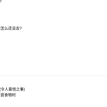
!
你怎么还没去?
(令人喜悦之事)
在尝食物时