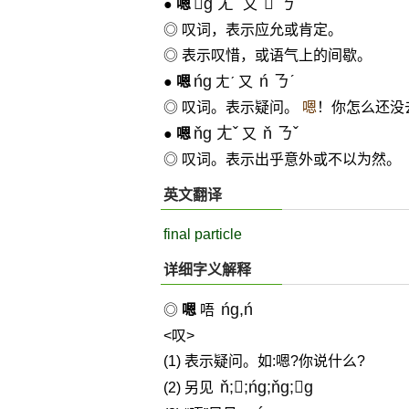
ɡ ㄤˋ
 ㄋˋ
●
嗯
又
◎ 叹词，表示应允或肯定。
◎ 表示叹惜，或语气上的间歇。
ńɡ
ń ㄋˊ
●
嗯
ㄤˊ 又
◎ 叹词。表示疑问。
嗯
！你怎么还没
ňɡ ㄤˇ
ň ㄋˇ
●
嗯
又
◎ 叹词。表示出乎意外或不以为然。
英文翻译
final particle
详细字义解释
ńg,ń
◎
嗯
唔
<叹>
(1) 表示疑问。如:嗯?你说什么?
ň;;ńg;ňg;g
(2) 另见