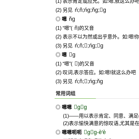
(1) 表示肯定或应允。如:嗯,就这么办吧
ń;ň;ńg;ňg;g
(2) 另见
ňg
◎
嗯
ň
(1) “嗯”(
)的又音
(2) 表示不以为然或出乎意外。如:嗯!
ń;ň;;ńg;g
(3) 另见
g
◎
嗯

(1) “嗯”(
)的又音
(2) 叹词,表示答应。如:嗯!就这么办吧
ń;ň;;ńg;ňg
(3) 另见
常用词组
gg
◎
嗯嗯
(1)——用以表示肯定、同意、满足
(2)表示愉快满意的惊叹语,尤其是
gg-è'è
◎
嗯嗯呃呃