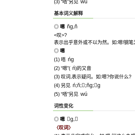
wú
(3) “唔”另见
基本词义解释
ňg,ň
◎
嗯
<叹>?
表示出乎意外或不以为然。如:嗯!钢笔
◎
嗯
ńg
(1) 唔
ń
(2) “嗯”(
)的又音
(3) 叹词,表示疑问。如:嗯?你说什么?
ń;ň;;ňg;g
(4) 另见
wú
(5) “唔”另见
词性变化
g,
◎
嗯
〈叹词〉