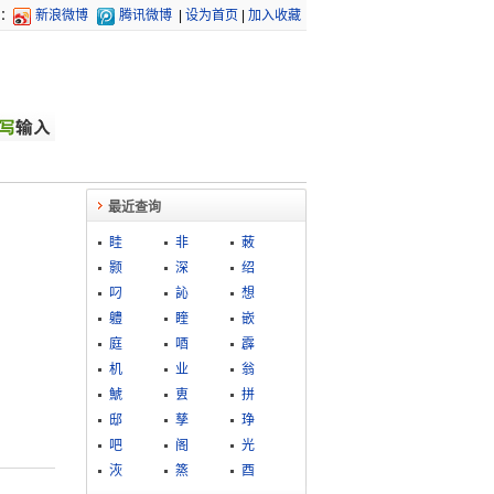
：
新浪微博
腾讯微博
|
设为首页
|
加入收藏
最近查询
眭
非
蓛
颢
深
绍
叼
訫
想
軆
睳
嵌
庭
唒
霹
机
业
翁
鯱
叀
拼
邸
孳
琤
吧
阁
光
洃
篜
酉