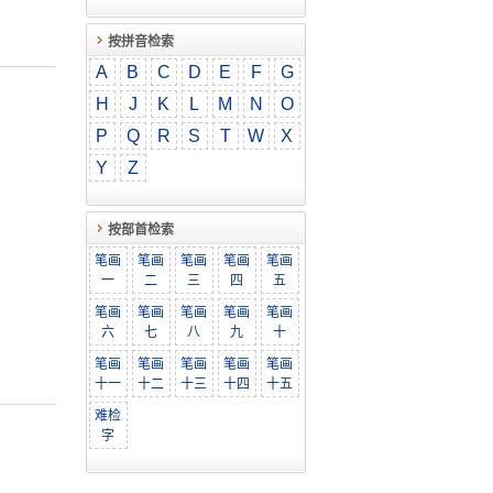
按拼音检索
A
B
C
D
E
F
G
H
J
K
L
M
N
O
P
Q
R
S
T
W
X
Y
Z
按部首检索
笔画
笔画
笔画
笔画
笔画
一
二
三
四
五
笔画
笔画
笔画
笔画
笔画
六
七
八
九
十
笔画
笔画
笔画
笔画
笔画
十一
十二
十三
十四
十五
难检
字