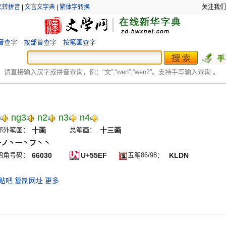
文转拼音
|
文言文字典
|
繁体字转换
关注我们
音查字
按部首查字
按笔画查字
：
请直接输入汉字或拼音查询，例：“文”;“
wen
”;“
wen2
”。支持手写输入查询 。
ng3
n2
n3
n4
部外笔画：
十画
总笔画：
十三画
一ノ丶一丶フ丶丶
四角号码：
66030
U+55EF
五笔86/98：
KLDN
贴吧
复制网址
更多