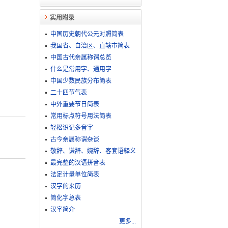
实用附录
中国历史朝代公元对照简表
我国省、自治区、直辖市简表
中国古代亲属称谓总览
什么是常用字、通用字
中国少数民族分布简表
二十四节气表
中外重要节日简表
常用标点符号用法简表
轻松识记多音字
古今亲属称谓杂谈
敬​辞​、​谦​辞​、​婉​辞​、​客​套​语​释​义
最完整的汉语拼音表
法定计量单位简表
汉字的来历
简化字总表
汉字简介
更多...