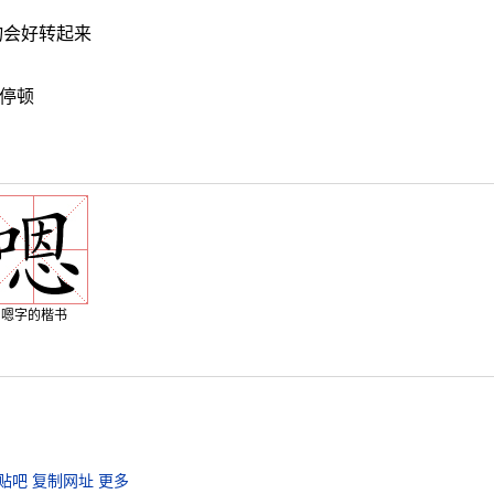
物会好转起来
停顿
嗯字的楷书
贴吧
复制网址
更多