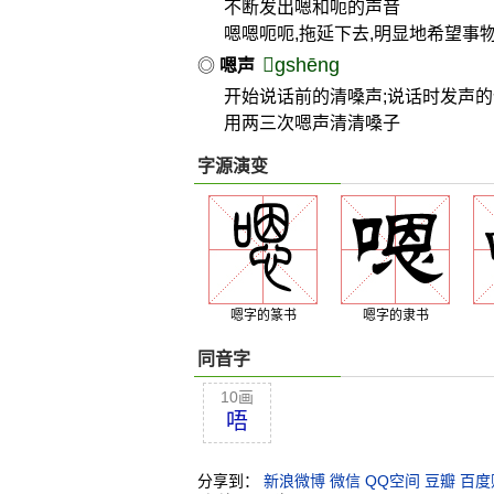
不断发出嗯和呃的声音
嗯嗯呃呃,拖延下去,明显地希望事
gshēng
◎
嗯声
开始说话前的清嗓声;说话时发声的
用两三次嗯声清清嗓子
字源演变
嗯字的篆书
嗯字的隶书
同音字
10画
唔
分享到：
新浪微博
微信
QQ空间
豆瓣
百度