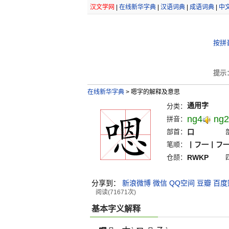
汉文学网
|
在线新华字典
|
汉语词典
|
成语词典
|
中
按拼
提示
在线新华字典
>
嗯字的解释及意思
通用字
分类：
ng4
ng2
拼音：
部首：
口
笔顺：
丨フ一丨フ
仓颉：
RWKP
分享到：
新浪微博
微信
QQ空间
豆瓣
百度
阅读(71671次)
基本字义解释