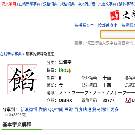
汉文学网
|
在线新华字典
|
汉语词典
|
成语词典
|
中文转拼音
|
文言文字典
|
繁体字转
按拼音查字
按部首查字
按笔画
提示：
请直接输入汉字或拼音查询，例
在线新华字典
>
饀字的解释及意思
生僻字
分类：
táo
拼音：
部首：
飠
部外笔画：
十画
总笔
繁部：
食
部外笔画：
十画
总笔
笔顺：
ノ丶丶フ一一フ丶ノ丶丶ノノ丨一フ一一
仓颉：
OIBHX
四角号码：
82777
U
分享到：
新浪微博
微信
QQ空间
豆瓣
百度贴吧
复制网址
更多
阅读(3306次)
基本字义解释