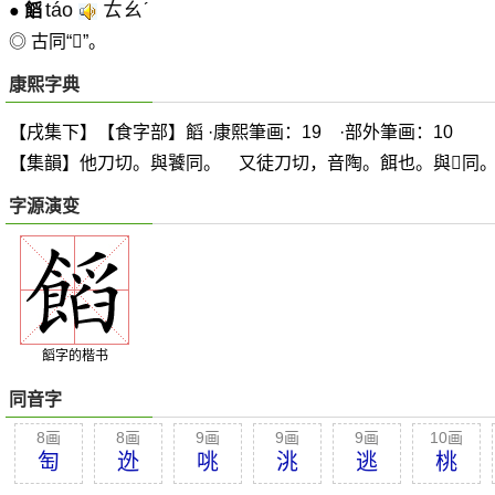
táo
ㄊㄠˊ
●
饀
◎ 古同“𪌼”。
康熙字典
【戌集下】【食字部】饀 ·康熙筆画：19 ·部外筆画：10
【集韻】他刀切。與饕同。 又徒刀切，音陶。餌也。與
𪌼
同
字源演变
饀字的楷书
同音字
8画
8画
9画
9画
9画
10画
匋
迯
咷
洮
逃
桃