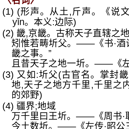
〈名词〉
(1) (形声。从土,斤声。《
yǐn
。本义:边际)
(2) 畿,京畿。古称天子直辖
矧惟若畴圻父。——《书·酒
畿之事。”
且昔天子之地一圻。——《左
(3) 又如:圻父(古官名。掌封
地,天子之地方千里,千里之内
的郊野)
(4) 疆界;地域
万千里曰王圻。——《周书·职
今土数圻。——《左传·昭公