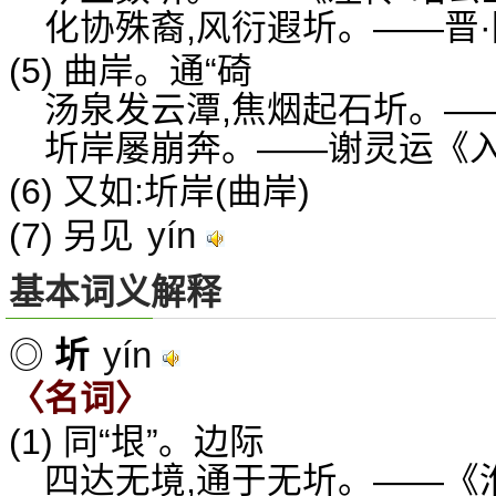
化协殊裔,风衍遐圻。——晋
(5) 曲岸。通“碕
汤泉发云潭,焦烟起石圻。—
圻岸屡崩奔。——谢灵运《
(6) 又如:圻岸(曲岸)
yín
(7) 另见
基本词义解释
yín
◎
圻
〈名词〉
(1) 同“垠”。边际
四达无境,通于无圻。——《