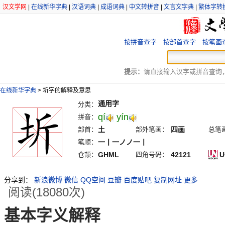
汉文学网
|
在线新华字典
|
汉语词典
|
成语词典
|
中文转拼音
|
文言文字典
|
繁体字转
按拼音查字
按部首查字
按笔画
提示：
请直接输入汉字或拼音查询，例
在线新华字典
>
圻字的解释及意思
通用字
分类：
qí
yín
拼音：
部首：
土
部外笔画：
四画
总笔
笔顺：
一丨一ノノ一丨
仓颉：
GHML
四角号码：
42121
U
分享到：
新浪微博
微信
QQ空间
豆瓣
百度贴吧
复制网址
更多
阅读(18080次)
基本字义解释