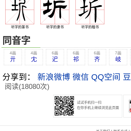
圻字的篆书
圻字的隶书
圻字的楷书
同音字
4画
4画
6画
6画
6画
7画
亓
冘
迉
祁
齐
岐
分享到：
新浪微博
微信
QQ空间
豆
阅读(18080次)
试试手机扫一扫
在你手机上继续浏览此页面