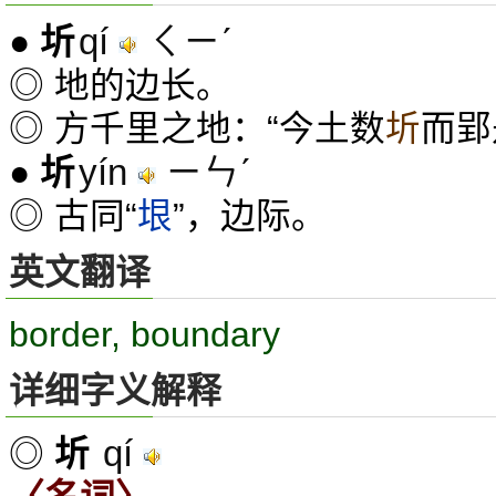
qí
ㄑㄧˊ
●
圻
◎ 地的边长。
◎ 方千里之地：“今土数
圻
而郢
yín
ㄧㄣˊ
●
圻
◎ 古同“
垠
”，边际。
英文翻译
border, boundary
详细字义解释
qí
◎
圻