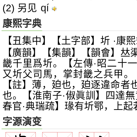
qí
(2) 另见
康熙字典
【丑集中】【土字部】圻 ·康熙
【廣韻】【集韻】【韻會】
𠀤
畿千里爲圻。【左傳·昭二十
又圻父司馬，掌封畿之兵甲。
【註】薄，廹也，廹逐違命者
也。【淮南子·俶眞訓】四達無
春官·典瑞疏】瑑有圻鄂，上起
字源演变