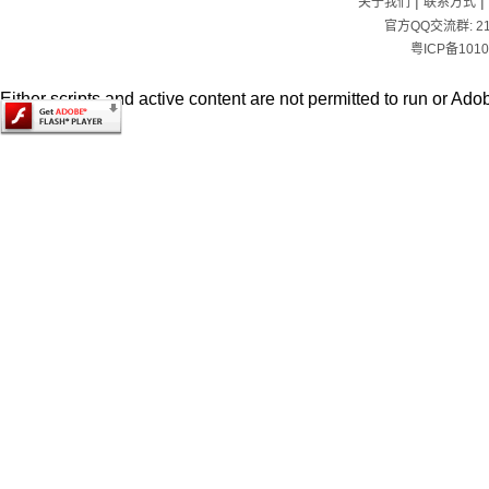
|
|
关于我们
联系方式
官方QQ交流群:
2
粤ICP备1010
Either scripts and active content are not permitted to run or Adob