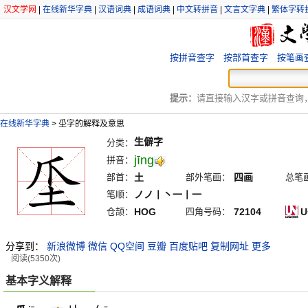
汉文学网
|
在线新华字典
|
汉语词典
|
成语词典
|
中文转拼音
|
文言文字典
|
繁体字转
按拼音查字
按部首查字
按笔画
提示：
请直接输入汉字或拼音查询，例
在线新华字典
>
坕字的解释及意思
生僻字
分类：
jīng
拼音：
部首：
土
部外笔画：
四画
总笔
笔顺：
ノノ丨丶一丨一
仓颉：
HOG
四角号码：
72104
U
分享到：
新浪微博
微信
QQ空间
豆瓣
百度贴吧
复制网址
更多
阅读(5350次)
基本字义解释