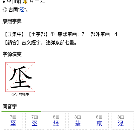
jīng
ㄐㄧㄥˉ
●
坕
◎ 古同“
经
”。
康熙字典
【丑集中】【土字部】坕 ·康熙筆画：7 ·部外筆画：4
【韻會】古文經字。註詳糸部七畫。
字源演变
坕字的楷书
同音字
7画
7画
8画
8画
8画
8画
坙
巠
经
茎
京
泾