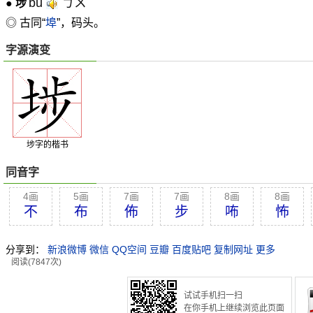
bù
ㄅㄨˋ
●
埗
◎ 古同“
埠
”，码头。
字源演变
埗字的楷书
同音字
4画
5画
7画
7画
8画
8画
不
布
佈
步
咘
怖
分享到：
新浪微博
微信
QQ空间
豆瓣
百度贴吧
复制网址
更多
阅读(7847次)
试试手机扫一扫
在你手机上继续浏览此页面