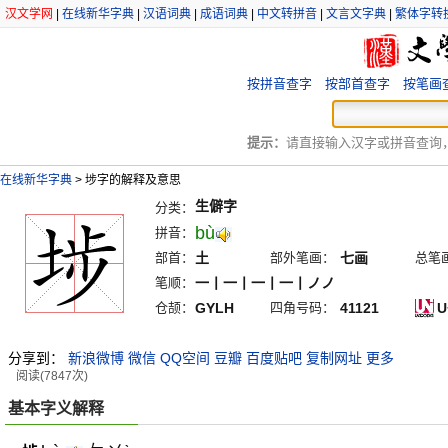
汉文学网
|
在线新华字典
|
汉语词典
|
成语词典
|
中文转拼音
|
文言文字典
|
繁体字转
按拼音查字
按部首查字
按笔画
提示：
请直接输入汉字或拼音查询，例
在线新华字典
>
埗字的解释及意思
生僻字
分类：
bù
拼音：
部首：
土
部外笔画：
七画
总笔
笔顺：
一丨一丨一丨一丨ノノ
仓颉：
GYLH
四角号码：
41121
U
分享到：
新浪微博
微信
QQ空间
豆瓣
百度贴吧
复制网址
更多
阅读(7847次)
基本字义解释