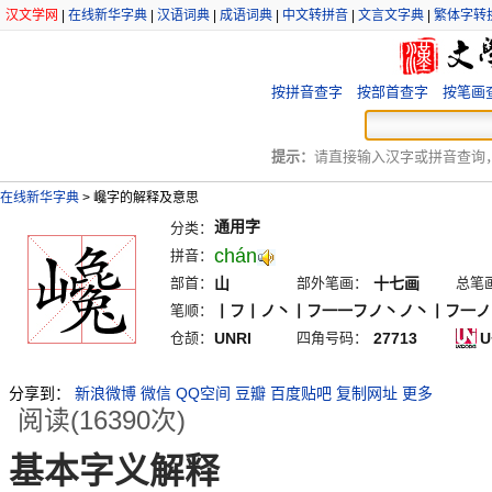
汉文学网
|
在线新华字典
|
汉语词典
|
成语词典
|
中文转拼音
|
文言文字典
|
繁体字转
按拼音查字
按部首查字
按笔画
提示：
请直接输入汉字或拼音查询，例
在线新华字典
>
巉字的解释及意思
通用字
分类：
chán
拼音：
部首：
山
部外笔画：
十七画
总笔
笔顺：
丨フ丨ノ丶丨フ一一フノ丶ノ丶丨フ一ノ
仓颉：
UNRI
四角号码：
27713
U
分享到：
新浪微博
微信
QQ空间
豆瓣
百度贴吧
复制网址
更多
阅读(16390次)
基本字义解释