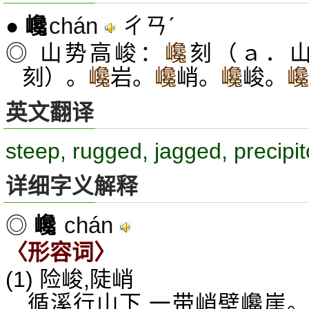
chán
ㄔㄢˊ
●
巉
◎ 山势高峻：
巉
刻（ａ．
刻）。
巉
岩。
巉
峭。
巉
峻。
巉
英文翻译
steep, rugged, jagged, precipi
详细字义解释
chán
◎
巉
〈形容词〉
(1) 险峻,陡峭
循溪行山下,一带峭壁巉崖