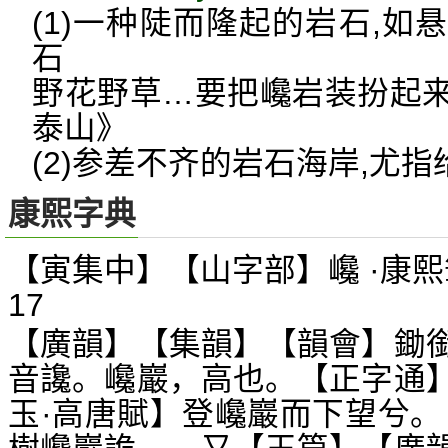
(1)一种陡而隆起的岩石,
石
野花野草…要把巉岩装扮起
泰山》
(2)参差不齐的岩石海岸,尤
康熙字典
【寅集中】【山字部】巉 ·康熙
17
【廣韻】【集韻】【韻會】鋤
音讒。巉巖，高也。【正字通
玉·高唐賦】登巉巖而下望兮。