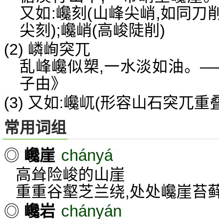
又如:巉刻(山峰尖峭,如同
尖刻);巉峭(高峻陡削)
(2) 嶙峋突兀
乱峰巉似槊,一水淡如油。—
子由》
(3) 又如:巉屼(形容山石突兀重叠
常用词组
chányá
◎
巉崖
高耸险峻的山崖
重重谷壑芝兰绕,处处巉崖苔
chányán
◎
巉岩