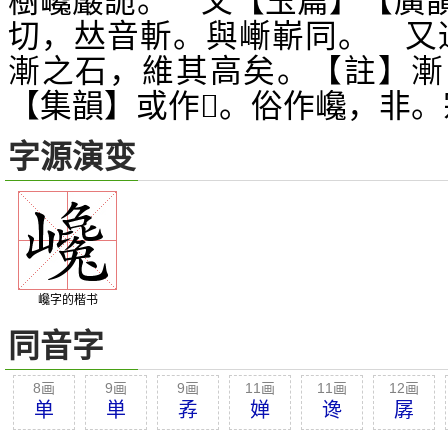
樹巉巖詭。 又【玉篇】【廣
切，
音斬。與嶃嶄同。 又
𠀤
漸之石，維其高矣。【註】
【集韻】或作
。俗作巉，非。
𥕌
字源演变
巉字的楷书
同音字
8画
9画
9画
11画
11画
12画
单
単
孨
婵
谗
孱