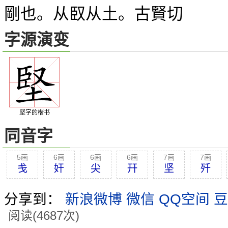
剛也。从臤从土。古賢切
字源演变
堅字的楷书
同音字
5画
6画
6画
6画
7画
7画
戋
奸
尖
幵
坚
歼
分享到：
新浪微博
微信
QQ空间
豆
阅读(4687次)