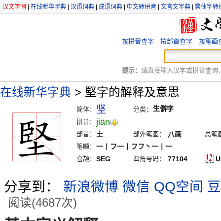
汉文学网
|
在线新华字典
|
汉语词典
|
成语词典
|
中文转拼音
|
文言文字典
|
繁体字转
按拼音查字
按部首查字
按笔画
提示：
请直接输入汉字或拼音查询，例
在线新华字典
>
堅字的解释及意思
坚
生僻字
简体：
分类：
jiān
拼音：
部首：
土
部外笔画：
八画
总笔
笔顺：
一丨フ一丨フフ丶一丨一
仓颉：
SEG
四角号码：
77104
U
分享到：
新浪微博
微信
QQ空间
豆
阅读(4687次)