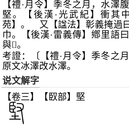
【禮·月令】季冬之月，水澤
堅。【後漢·光武紀】衝其
苑】。 又【諡法】彰義掩過
巾。【後漢·雷義傳】鄕里語
與
。
𨻰
考證：〔【禮·月令】季冬之
原文冰澤改水澤。
说文解字
【卷三】【臤部】
堅