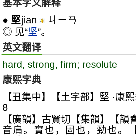
基本字义解释
jiān
ㄐㄧㄢˉ
●
堅
◎ 见“
坚
”。
英文翻译
hard, strong, firm; resolute
康熙字典
【丑集中】【土字部】堅 ·康熙
8
【廣韻】古賢切【集韻】【韻
音肩。實也，固也，勁也。【