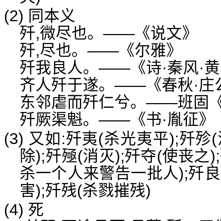
(2) 同本义
歼,微尽也。——《说文》
歼,尽也。——《尔雅》
歼我良人。——《诗·秦风·
齐人歼于遂。——《春秋·庄
东邻虐而歼仁兮。——班固
歼厥渠魁。——《书·胤征》
(3) 又如:歼夷(杀光夷平);歼殄
除);歼殛(消灭);歼夺(使丧之)
杀一个人来警告一批人);歼良
害);歼残(杀戮摧残)
(4) 死