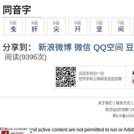
同音字
5画
6画
6画
6画
7画
7画
戋
奸
尖
幵
坚
间
分享到：
新浪微博
微信
QQ空间
豆
阅读(9396次)
试试手机扫一扫
在你手机上继续浏览此页面
|
|
关于我们
联系方式
官方QQ交流群:
2
粤ICP备1010
Either scripts and active content are not permitted to run or Adob