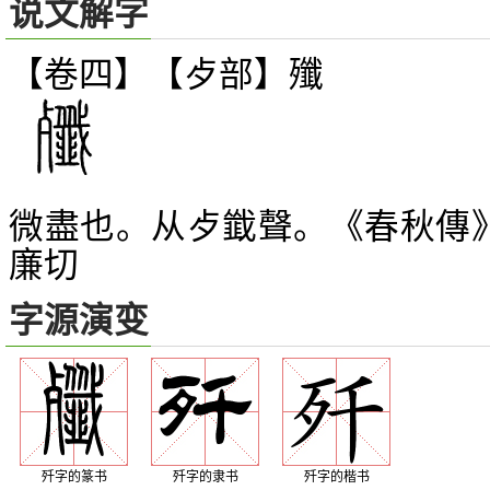
说文解字
【卷四】【歺部】
殲
微盡也。从歺韱聲。《春秋傳》
廉切
字源演变
歼字的篆书
歼字的隶书
歼字的楷书