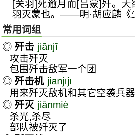
[关羽]死逾月而[吕蒙]歼。
羽灭蒙也。——明·胡应麟《
常用词组
jiānjī
◎
歼击
攻击歼灭
包围歼击敌军一个团
jiānjījī
◎
歼击机
用来歼灭敌机和其它空袭兵器
jiānmiè
◎
歼灭
杀光,杀尽
部队被歼灭了