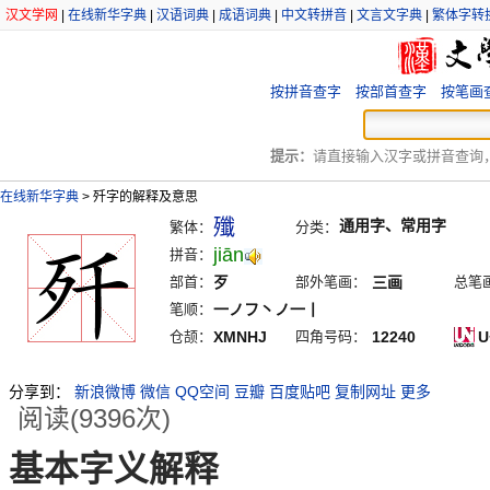
汉文学网
|
在线新华字典
|
汉语词典
|
成语词典
|
中文转拼音
|
文言文字典
|
繁体字转
按拼音查字
按部首查字
按笔画
提示：
请直接输入汉字或拼音查询，例
在线新华字典
>
歼字的解释及意思
殲
通用字、常用字
繁体：
分类：
jiān
拼音：
部首：
歹
部外笔画：
三画
总笔
笔顺：
一ノフ丶ノ一丨
仓颉：
XMNHJ
四角号码：
12240
U
分享到：
新浪微博
微信
QQ空间
豆瓣
百度贴吧
复制网址
更多
阅读(9396次)
基本字义解释