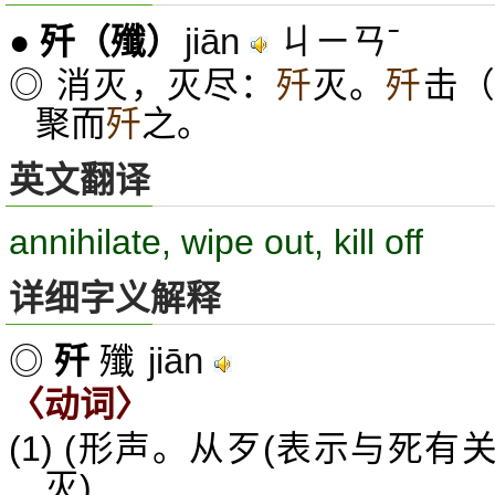
jiān
ㄐㄧㄢˉ
●
歼
（殲）
◎ 消灭，灭尽：
歼
灭。
歼
击
聚而
歼
之。
英文翻译
annihilate, wipe out, kill off
详细字义解释
jiān
◎
歼
殲
〈动词〉
(1) (形声。从歹(表示与死有关
灭)