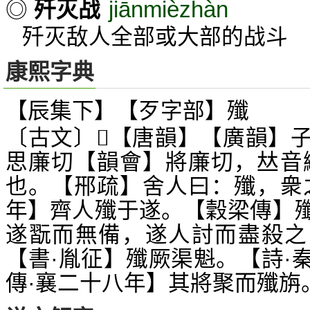
jiānmièzhàn
◎
歼灭战
歼灭敌人全部或大部的战斗
康熙字典
【辰集下】【歹字部】殲
〔古文〕
【唐韻】【廣韻】
𣨦
思廉切【韻會】將廉切，
音
𠀤
也。【郉疏】舍人曰：殲，衆
年】齊人殲于遂。【穀梁傳】
遂翫而無備，遂人討而盡殺之
【書·胤征】殲厥渠魁。【詩·
傳·襄二十八年】其將聚而殲旃