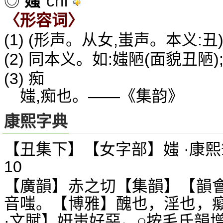
chī
◎
媸
〈形容词〉
(1) (形声。从女,蚩声。本义:丑
(2) 同本义。如:媸陋(面貌丑陋
(3) 痴
媸,痴也。——《集韵》
康熙字典
【丑集下】【女字部】媸 ·康熙
10
【廣韻】赤之切【集韻】【韻
音嗤。【博雅】醜也，淫也，
·文賦】姸蚩好惡。○按毛氏韻