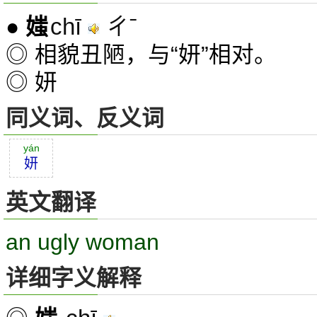
chī
ㄔˉ
●
媸
◎ 相貌丑陋，与“妍”相对。
◎ 妍
同义词、反义词
yán
妍
英文翻译
an ugly woman
详细字义解释