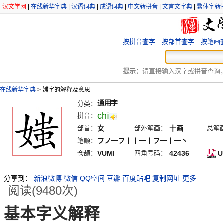
汉文学网
|
在线新华字典
|
汉语词典
|
成语词典
|
中文转拼音
|
文言文字典
|
繁体字转
按拼音查字
按部首查字
按笔画
提示：
请直接输入汉字或拼音查询，例
在线新华字典
>
媸字的解释及意思
通用字
分类：
chī
拼音：
部首：
女
部外笔画：
十画
总笔
笔顺：
フノ一フ丨丨一丨フ一丨一丶
仓颉：
VUMI
四角号码：
42436
U
分享到：
新浪微博
微信
QQ空间
豆瓣
百度贴吧
复制网址
更多
阅读(9480次)
基本字义解释