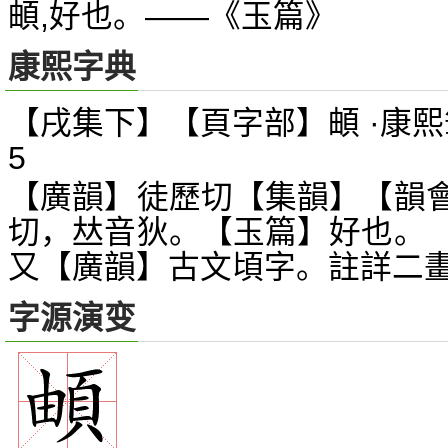
頔,好也。——《玉篇》
康熙字典
【戌集下】【頁字部】頔 ·康熙
5
【廣韻】徒歷切【集韻】【韻
切，
音狄。【玉篇】好也。
𠀤
又【廣韻】古文頃字。註詳二
字源演变