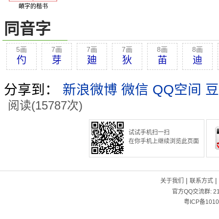
頔字的楷书
同音字
5画
7画
7画
7画
8画
8画
仢
芽
廸
狄
苖
迪
分享到：
新浪微博
微信
QQ空间
豆
阅读(15787次)
试试手机扫一扫
在你手机上继续浏览此页面
|
|
关于我们
联系方式
官方QQ交流群:
2
粤ICP备1010