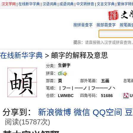
汉文学网
|
在线新华字典
|
汉语词典
|
成语词典
|
中文转拼音
|
文言文字典
|
繁体字转
按拼音查字
按部首查字
按笔画
提示：
请直接输入汉字或拼音查询，例
在线新华字典
>
頔字的解释及意思
生僻字
分类：
dí
拼音：
部首：
頁
部外笔画：
五画
总笔
笔顺：
丨フ一丨一一ノ丨フ一一一ノ丶
仓颉：
LWMBC
四角号码：
51686
U
分享到：
新浪微博
微信
QQ空间
豆
阅读(15787次)