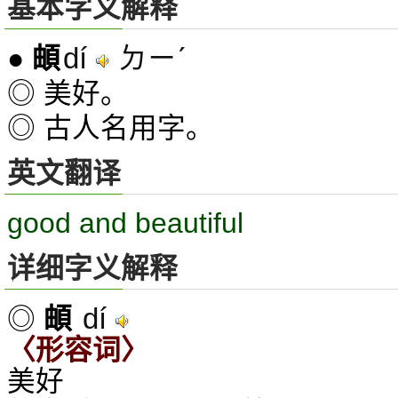
基本字义解释
dí
ㄉㄧˊ
●
頔
◎ 美好。
◎ 古人名用字。
英文翻译
good and beautiful
详细字义解释
dí
◎
頔
〈形容词〉
美好