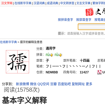
汉文学网
|
在线新华字典
|
汉语词典
|
成语词典
|
中文转拼音
|
文言文字典
|
繁体字转
按拼音查字
按部首查字
按笔画
提示：
请直接输入汉字或拼音查询，例
在线新华字典
>
孺字的解释及意思
通用字
分类：
rú
rù
拼音：
部首：
子
部外笔画：
十四画
总笔
笔顺：
フ丨一一丶フ丨丶丶丶丶一ノ丨フ丨丨
仓颉：
NDMBB
四角号码：
11427
U
分享到：
新浪微博
微信
QQ空间
豆瓣
百度贴吧
复制网址
更多
阅读(15758次)
基本字义解释