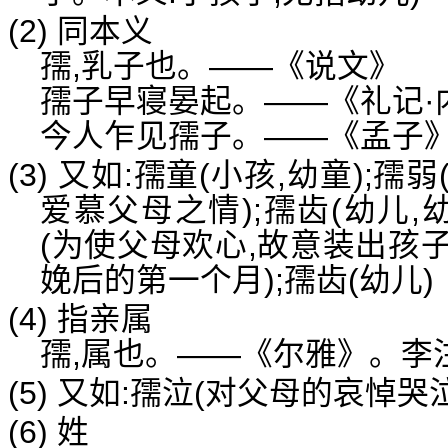
(2) 同本义
孺,乳子也。——《说文》
孺子早寝晏起。——《礼记·
今人乍见孺子。——《孟子
(3) 又如:孺童(小孩,幼童);孺
爱慕父母之情);孺齿(幼儿,幼
(为使父母欢心,故意装出孩子
娩后的第一个月);孺齿(幼儿)
(4) 指亲属
孺,属也。——《尔雅》。李注
(5) 又如:孺泣(对父母的哀悼哭泣
(6) 姓