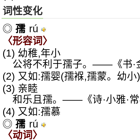
词性变化
rú
◎
孺
〈形容词〉
(1) 幼稚,年小
公将不利于孺子。——《书·金
(2) 又如:孺婴(孺褓,孺蒙。幼小
(3) 亲睦
和乐且孺。——《诗·小雅·
(4) 又如:孺慕
rú
◎
孺
〈动词〉