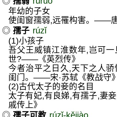
rúruò
◎
孺弱
年幼的子女
使闺窗孺弱,远罹构害。——
rúzǐ
◎
孺子
(1)小孩子
吾父王威镇江淮数年,岂可一
世?——《英烈传》
今者治平之日久,天下之人骄
闺门。——宋·苏轼《教战守
(2)古代太子的妾的名目
太子有妃,有良娣,有孺子,妻
戚传上》
rúzǐ-kějiào
◎
孺子可教