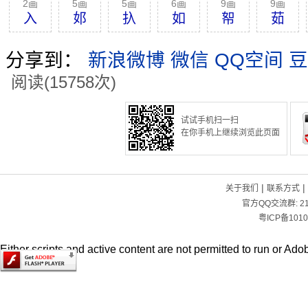
2画
5画
5画
6画
9画
9画
入
邚
扖
如
帤
茹
分享到：
新浪微博
微信
QQ空间
豆
阅读(15758次)
试试手机扫一扫
在你手机上继续浏览此页面
|
|
关于我们
联系方式
官方QQ交流群:
2
粤ICP备1010
Either scripts and active content are not permitted to run or Adob