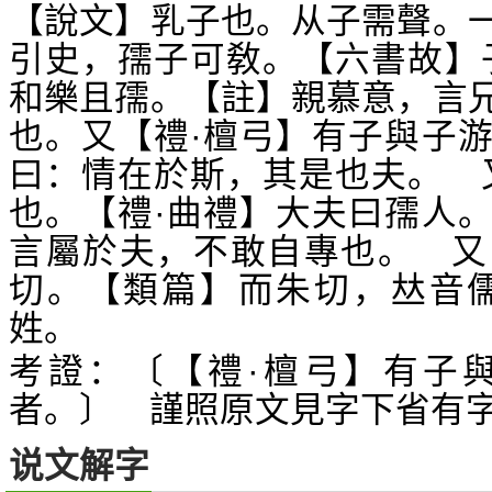
【說文】乳子也。从子需聲。
引史，孺子可敎。【六書故】
和樂且孺。【註】親慕意，言
也。又【禮·檀弓】有子與子
曰：情在於斯，其是也夫。 
也。【禮·曲禮】大夫曰孺人
言屬於夫，不敢自專也。 又
切。【類篇】而朱切，
音
𠀤
姓。
考證：〔【禮·檀弓】有子
者。〕 謹照原文見字下省有
说文解字