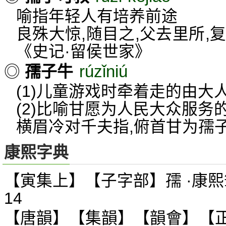
喻指年轻人有培养前途
良殊大惊,随目之,父去里所,复
《史记·留侯世家》
rúzǐniú
◎
孺子牛
(1)儿童游戏时牵着走的由大
(2)比喻甘愿为人民大众服务
横眉冷对千夫指,俯首甘为孺
康熙字典
【寅集上】【子字部】孺 ·康熙
14
【唐韻】【集韻】【韻會】【