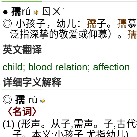
rú
ㄖㄨˊ
●
孺
◎ 小孩子，幼儿：
孺
子。
孺
泛指深挚的敬爱或仰慕）。
孺
英文翻译
child; blood relation; affection
详细字义解释
rú
◎
孺
〈名词〉
(1) (形声。从子,需声。子,
子。本义:小孩子,尤指幼儿)