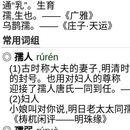
通“乳”。生育
孺,生也。——《广雅》
乌鹊孺。——《庄子·天运》
常用词组
rúrén
◎
孺人
(1)古时称大夫的妻子,明
的封号。也用对妇人的尊称
迎接了孺人唐氏一同到任。—
(2)妇人
小娘叫对你说,明日老太太同
《梼杌闲评——明珠缘》