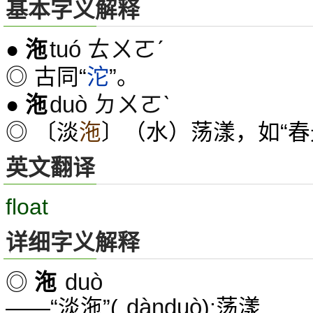
基本字义解释
tuó ㄊㄨㄛˊ
●
沲
◎ 古同“
沱
”。
duò ㄉㄨㄛˋ
●
沲
◎ 〔淡
沲
〕（水）荡漾，如“春
英文翻译
float
详细字义解释
duò
◎
沲
dànduò
——“淡沲”(
):荡漾