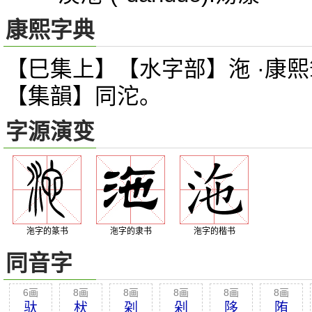
康熙字典
【巳集上】【水字部】沲 ·康熙
【集韻】同沱。
字源演变
沲字的篆书
沲字的隶书
沲字的楷书
同音字
6画
8画
8画
8画
8画
8画
驮
枤
刴
剁
陊
陏