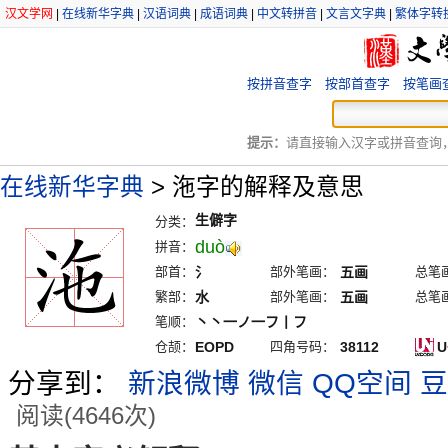
汉文学网
|
在线新华字典
|
汉语词典
|
成语词典
|
中文转拼音
|
文言文字典
|
繁体字转
按拼音查字
按部首查字
按笔画
提示：
请直接输入汉字或拼音查询，例
在线新华字典
>
沲字的解释及意思
生僻字
分类：
duò
拼音：
部首：
氵
部外笔画：
五画
总笔
繁部：
水
部外笔画：
五画
总笔
笔顺：
丶丶一ノ一フ丨フ
仓颉：
EOPD
四角号码：
38112
U
分享到：
新浪微博
微信
QQ空间
豆
阅读(4646次)