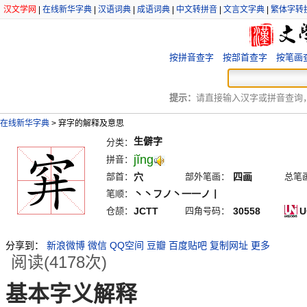
汉文学网
|
在线新华字典
|
汉语词典
|
成语词典
|
中文转拼音
|
文言文字典
|
繁体字转
按拼音查字
按部首查字
按笔画
提示：
请直接输入汉字或拼音查询，例
在线新华字典
>
穽字的解释及意思
生僻字
分类：
jĭng
拼音：
部首：
穴
部外笔画：
四画
总笔
笔顺：
丶丶フノ丶一一ノ丨
仓颉：
JCTT
四角号码：
30558
U
分享到：
新浪微博
微信
QQ空间
豆瓣
百度贴吧
复制网址
更多
阅读(4178次)
基本字义解释