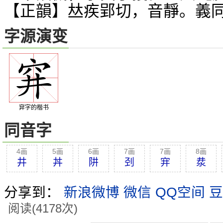
【正韻】
疾郢切，音靜。義
𠀤
字源演变
穽字的楷书
同音字
4画
5画
6画
7画
7画
8画
井
丼
阱
刭
宑
汬
分享到：
新浪微博
微信
QQ空间
豆
阅读(4178次)