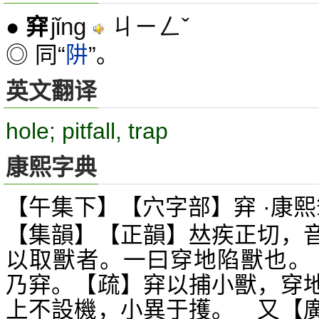
jǐng
ㄐㄧㄥˇ
●
穽
◎ 同“
阱
”。
英文翻译
hole; pitfall, trap
康熙字典
【午集下】【穴字部】穽 ·康熙
【集韻】【正韻】
疾正切，
𠀤
以取獸者。一曰穿地陷獸也。
乃穽。【疏】穽以捕小獸，穿
上不設機，小異于擭。 又【