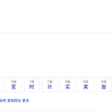
6画
7画
7画
8画
8画
8画
乭
时
竍
实
実
旹
贴吧
复制网址
更多