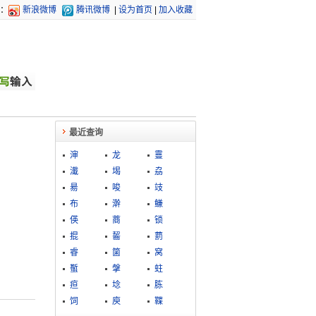
：
新浪微博
腾讯微博
|
设为首页
|
加入收藏
最近查询
渖
龙
靊
瀐
堨
劦
昜
唆
攱
布
澣
鳒
偀
蔏
锁
掍
齧
藅
睿
箘
窝
蟴
搫
蛀
疸
埝
胨
饲
庾
鞢