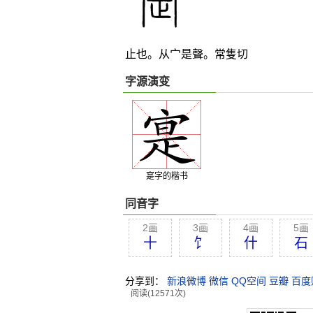
止也。从宀是聲。常隻切
字源演变
寔字的楷书
同音字
2画
3画
4画
5画
十
饣
什
石
分享到：
新浪微博
微信
QQ空间
豆瓣
百度
阅读(12571次)