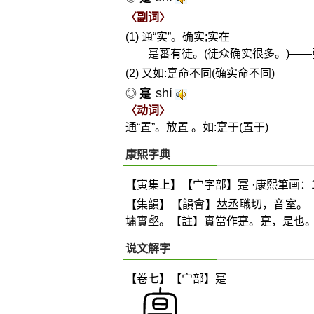
〈副词〉
(1) 通“实”。确实;实在
寔蕃有徒。(徒众确实很多。)—
(2) 又如:寔命不同(确实命不同)
shí
◎
寔
〈动词〉
通“置”。放置 。如:寔于(置于)
康熙字典
【寅集上】【宀字部】寔 ·康熙筆画：1
【集韻】【韻會】
𠀤
丞職切，音室。
墉實壑。【註】實當作寔。寔，是也
说文解字
【卷七】【宀部】
寔