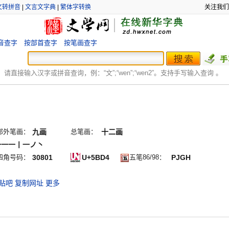
文转拼音
|
文言文字典
|
繁体字转换
关注我们
音查字
按部首查字
按笔画查字
：
请直接输入汉字或拼音查询，例：“文”;“
wen
”;“
wen2
”。支持手写输入查询 。
部外笔画：
九画
总笔画：
十二画
一一一丨一ノ丶
四角号码：
30801
U+5BD4
五笔86/98：
PJGH
贴吧
复制网址
更多