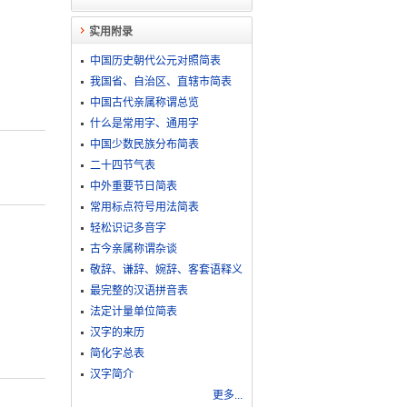
实用附录
中国历史朝代公元对照简表
我国省、自治区、直辖市简表
中国古代亲属称谓总览
什么是常用字、通用字
中国少数民族分布简表
二十四节气表
中外重要节日简表
常用标点符号用法简表
轻松识记多音字
古今亲属称谓杂谈
敬​辞​、​谦​辞​、​婉​辞​、​客​套​语​释​义
最完整的汉语拼音表
法定计量单位简表
汉字的来历
简化字总表
汉字简介
更多...