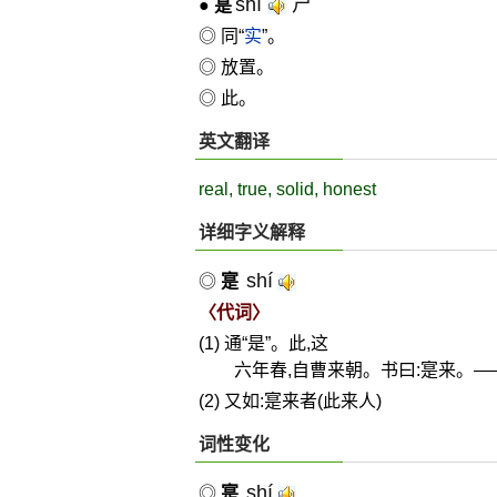
shí
ㄕˊ
●
寔
◎ 同“
实
”。
◎ 放置。
◎ 此。
英文翻译
real, true, solid, honest
详细字义解释
shí
◎
寔
〈代词〉
(1) 通“是”。此,这
六年春,自曹来朝。书曰:寔来。—
(2) 又如:寔来者(此来人)
词性变化
shí
◎
寔