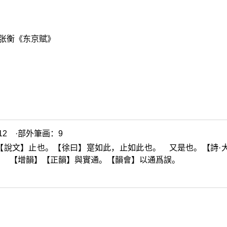
—张衡《东京赋》
2 ·部外筆画：9
【說文】止也。【徐曰】寔如此，止如此也。 又是也。【詩·
。 【增韻】【正韻】與實通。【韻會】以通爲誤。