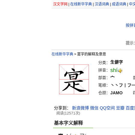
汉文学网
|
在线新华字典
|
汉语词典
|
成语词典
|
中
按拼
提示
在线新华字典
>
寔字的解释及意思
生僻字
分类：
shí
拼音：
部首：
宀
笔顺：
丶丶フ丨フ
仓颉：
JAMO
分享到：
新浪微博
微信
QQ空间
豆瓣
百度
阅读(12571次)
基本字义解释