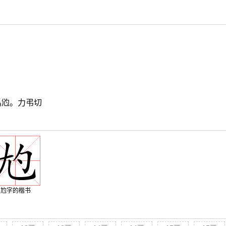
爲尦。力弔切
尥字的楷书