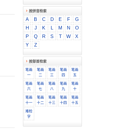
按拼音检索
A
B
C
D
E
F
G
H
J
K
L
M
N
O
P
Q
R
S
T
W
X
Y
Z
按部首检索
笔画
笔画
笔画
笔画
笔画
一
二
三
四
五
笔画
笔画
笔画
笔画
笔画
六
七
八
九
十
笔画
笔画
笔画
笔画
笔画
十一
十二
十三
十四
十五
难检
字