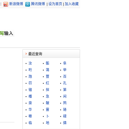
：
新浪微博
腾讯微博
|
设为首页
|
加入收藏
最近查询
汝
骺
阜
哘
蔼
举
虺
豐
百
葕
红
孔
镏
探
第
橎
急
闲
稁
皶
鹁
华
霻
锩
嚤
卜
礞
临
地
擣