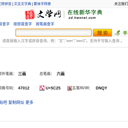
文转拼音
|
文言文字典
|
繁体字转换
关注我们
音查字
按部首查字
按笔画查字
：
请直接输入汉字或拼音查询，例：“文”;“
wen
”;“
wen2
”。支持手写输入查询 。
部外笔画：
三画
总笔画：
六画
丶
四角号码：
47012
U+5C25
五笔86/98：
DNQY
贴吧
复制网址
更多