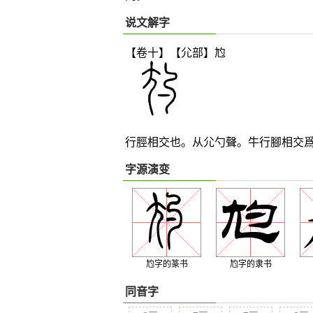
说文解字
【卷十】【尣部】
尥
行脛相交也。从尣勺聲。牛行腳相交
字源演变
尥字的篆书
尥字的隶书
同音字