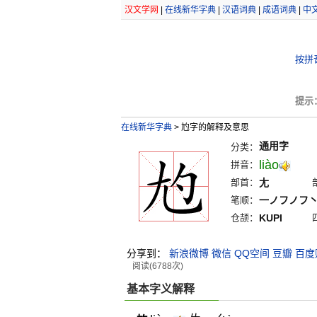
汉文学网
|
在线新华字典
|
汉语词典
|
成语词典
|
中
按拼
提示
在线新华字典
>
尥字的解释及意思
通用字
分类：
liào
拼音：
部首：
尢
笔顺：
一ノフノフ
仓颉：
KUPI
分享到：
新浪微博
微信
QQ空间
豆瓣
百度
阅读(6788次)
基本字义解释