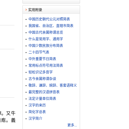
实用附录
中国历史朝代公元对照简表
我国省、自治区、直辖市简表
中国古代亲属称谓总览
什么是常用字、通用字
中国少数民族分布简表
二十四节气表
中外重要节日简表
常用标点符号用法简表
轻松识记多音字
古今亲属称谓杂谈
敬​辞​、​谦​辞​、​婉​辞​、​客​套​语​释​义
最完整的汉语拼音表
法定计量单位简表
汉字的来历
简化字总表
掉。又牛
汉字简介
音庖。義
更多...