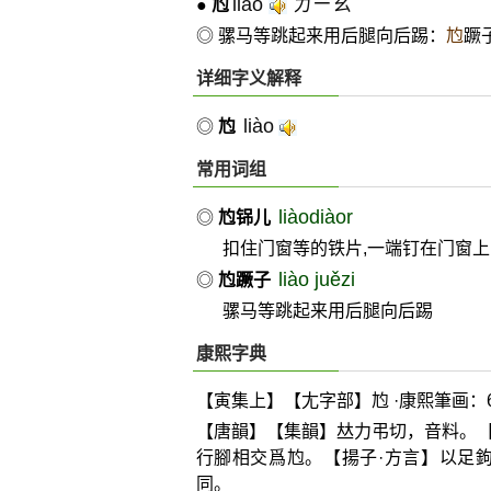
liào
ㄌㄧㄠˋ
●
尥
◎ 骡马等跳起来用后腿向后踢：
尥
蹶
详细字义解释
liào
◎
尥
常用词组
liàodiàor
◎
尥铞儿
扣住门窗等的铁片,一端钉在门窗
liào juězi
◎
尥蹶子
骡马等跳起来用后腿向后踢
康熙字典
【寅集上】【尢字部】尥 ·康熙筆画：
【唐韻】【集韻】
𠀤
力弔切，音料。
行腳相交爲尥。【揚子·方言】以足
同。