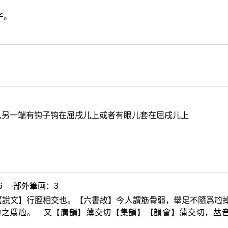
子。
上,另一端有钩子钩在屈戌儿上或者有眼儿套在屈戌儿上
6 ·部外筆画：3
【說文】行脛相交也。【六書故】今人謂筋骨弱，舉足不隨爲尥
鉤之爲尥。 又【廣韻】薄交切【集韻】【韻會】蒲交切，
𠀤