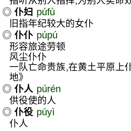
指听从别人指挥,为别人卖命
púfù
◎
仆妇
旧指年纪较大的女仆
púpú
◎
仆仆
形容旅途劳顿
风尘仆仆
一队亡命贵族,在黄土平原上
地》
púrén
◎
仆人
供役使的人
púyì
◎
仆役
仆人