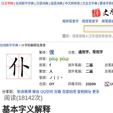
汉文学网
|
在线新华字典
|
汉语词典
|
成语词典
|
中文转拼音
|
文言文字典
|
繁体字转
按拼音查字
按部首查字
按笔画
提示：
请直接输入汉字或拼音查询，例
在线新华字典
>
仆字的解释及意思
僕
通用字、常用字
繁体：
分类：
pū
pú
拼音：
部首：
亻
部外笔画：
二画
总笔
繁部：
人
部外笔画：
二画
总笔
笔顺：
ノ丨丨丶
仓颉：
OY
四角号码：
23200
U
分享到：
新浪微博
微信
QQ空间
豆瓣
百度贴吧
复制网址
更多
阅读(18142次)
基本字义解释