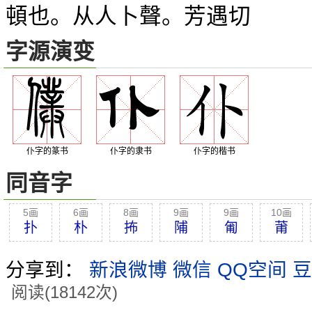
頓也。从人卜聲。芳遇切
字源演变
仆字的篆书
仆字的隶书
仆字的楷书
同音字
5画
6画
8画
9画
9画
10画
扑
朴
抪
陠
匍
莆
分享到：
新浪微博
微信
QQ空间
豆
阅读(18142次)