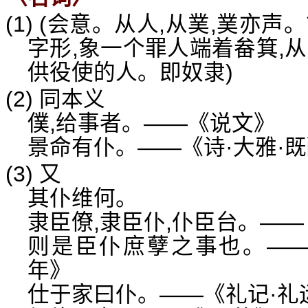
(1) (会意。从人,从菐,菐亦
字形,象一个罪人端着畚箕,
供役使的人。即奴隶)
(2) 同本义
僕,给事者。——《说文》
景命有仆。——《诗·大雅·
(3) 又
其仆维何。
隶臣僚,隶臣仆,仆臣台。——
则是臣仆庶孽之事也。——
年》
仕于家曰仆。——《礼记·礼