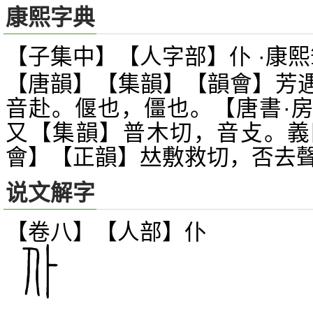
康熙字典
【子集中】【人字部】仆 ·康熙
【唐韻】【集韻】【韻會】芳
音赴。偃也，僵也。【唐書·
又【集韻】普木切，音攴。義
會】【正韻】
敷救切，否去
𠀤
说文解字
【卷八】【人部】
仆