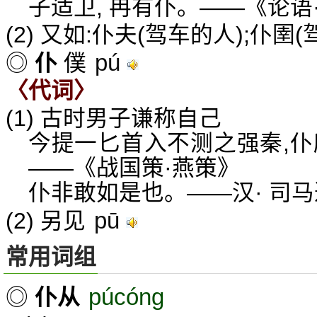
子适卫, 冉有仆。——《论语
(2) 又如:仆夫(驾车的人);仆圉
pú
◎
仆
僕
〈代词〉
(1) 古时男子谦称自己
今提一匕首入不测之强秦,仆
——《战国策·燕策》
仆非敢如是也。——汉· 司
pū
(2) 另见
常用词组
púcóng
◎
仆从