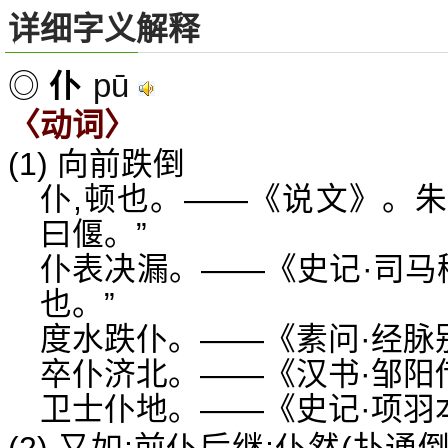
详细字义解释
pū
◎
仆
〈动词〉
(1) 向前跌倒
仆,顿也。——《说文》。朱
曰偃。”
仆表决漏。——《史记·司马
也。”
度水跌仆。——《素问·经脉
卒仆济北。——《汉书·邹阳传
卫士仆地。——《史记·项羽