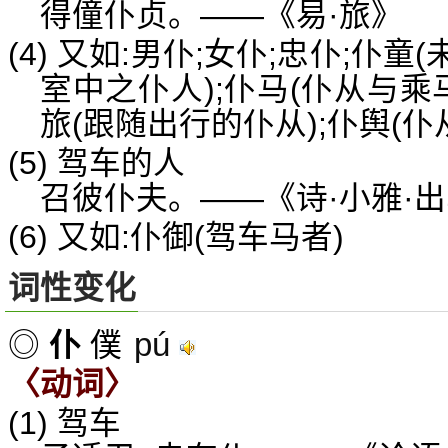
得僮仆贞。——《易·旅》
(4) 又如:男仆;女仆;忠仆;仆童
室中之仆人);仆马(仆从与乘马
旅(跟随出行的仆从);仆舆(仆
(5) 驾车的人
召彼仆夫。——《诗·小雅·
(6) 又如:仆御(驾车马者)
词性变化
pú
◎
仆
僕
〈动词〉
(1) 驾车