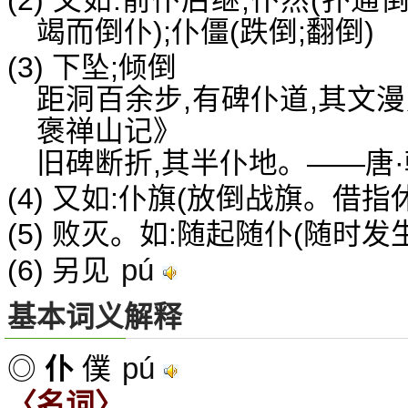
(2) 又如:前仆后继;仆然(扑通
竭而倒仆);仆僵(跌倒;翻倒)
(3) 下坠;倾倒
距洞百余步,有碑仆道,其文
褒禅山记》
旧碑断折,其半仆地。——唐
(4) 又如:仆旗(放倒战旗。借指
(5) 败灭。如:随起随仆(随时发
pú
(6) 另见
基本词义解释
pú
◎
仆
僕
〈名词〉