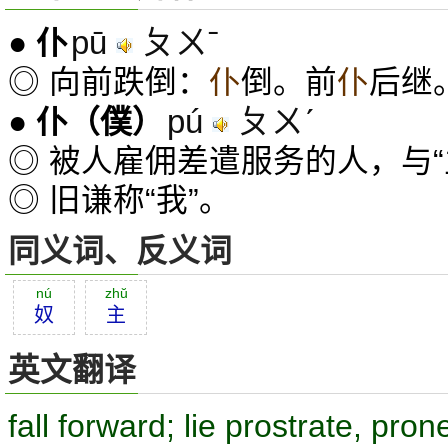
pū
ㄆㄨˉ
●
仆
◎ 向前跌倒：
仆
倒。前
仆
后继
pú
ㄆㄨˊ
●
仆
（僕）
◎ 被人雇佣差遣服务的人，与“
◎ 旧谦称“我”。
同义词、反义词
nú
zhŭ
奴
主
英文翻译
fall forward; lie prostrate, pron