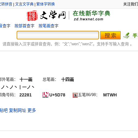
文转拼音
|
文言文字典
|
繁体字转换
关注我们
音查字
按部首查字
按笔画查字
：
请直接输入汉字或拼音查询，例：“文”;“
wen
”;“
wen2
”。支持手写输入查询 。
部外笔画：
十一画
总笔画：
十四画
丨ノ丶ノ丶丨一ノ丶
四角号码：
22281
U+5D78
五笔86/98：
MTWH
贴吧
复制网址
更多