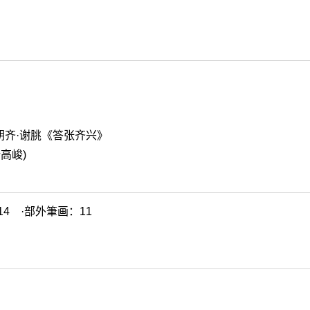
朝齐·谢朓《答张齐兴》
势高峻)
4 ·部外筆画：11