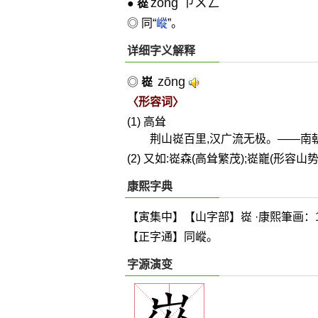
zǒng ㄗㄨㄥˇ
●
嵸
◎ 同“
嵷
”。
详细字义解释
zōng
◎
嵸
〈形容词〉
(1) 高耸
荆山嵸百里,汉广流无极。——南
(2) 又如:嵸森(高耸繁茂);嵸巃(形容山
康熙字典
【寅集中】【山字部】嵸 ·康熙筆画：1
【正字通】同嵷。
字源演变