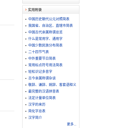
实用附录
中国历史朝代公元对照简表
我国省、自治区、直辖市简表
中国古代亲属称谓总览
什么是常用字、通用字
中国少数民族分布简表
二十四节气表
中外重要节日简表
常用标点符号用法简表
轻松识记多音字
古今亲属称谓杂谈
敬​辞​、​谦​辞​、​婉​辞​、​客​套​语​释​义
最完整的汉语拼音表
法定计量单位简表
汉字的来历
简化字总表
汉字简介
更多...