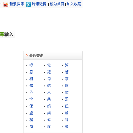
：
新浪微博
腾讯微博
|
设为首页
|
加入收藏
最近查询
崞
佐
淖
忍
鑺
瞽
相
匋
求
艡
礄
嘫
侪
米
僳
忦
菡
涩
保
歵
妞
虚
詣
帩
欃
偐
绿
蔅
髹
棩