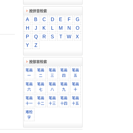
按拼音检索
A
B
C
D
E
F
G
H
J
K
L
M
N
O
P
Q
R
S
T
W
X
Y
Z
按部首检索
笔画
笔画
笔画
笔画
笔画
一
二
三
四
五
笔画
笔画
笔画
笔画
笔画
六
七
八
九
十
笔画
笔画
笔画
笔画
笔画
十一
十二
十三
十四
十五
难检
字