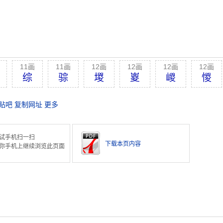
11画
11画
12画
12画
12画
12画
综
骔
堫
嵏
嵕
惾
贴吧
复制网址
更多
试手机扫一扫
下载本页内容
你手机上继续浏览此页面