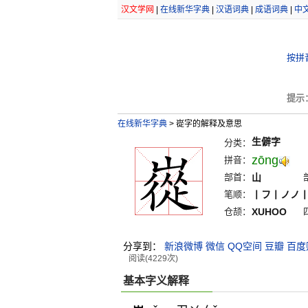
汉文学网
|
在线新华字典
|
汉语词典
|
成语词典
|
中
按拼
提示
在线新华字典
>
嵸字的解释及意思
生僻字
分类：
zōng
拼音：
部首：
山
笔顺：
丨フ丨ノノ
仓颉：
XUHOO
分享到：
新浪微博
微信
QQ空间
豆瓣
百度
阅读(4229次)
基本字义解释