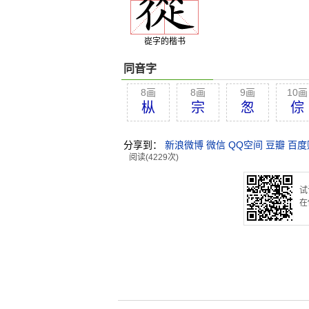
嵸字的楷书
同音字
8画
8画
9画
10画
枞
宗
怱
倧
分享到：
新浪微博
微信
QQ空间
豆瓣
百度
阅读(4229次)
试
在