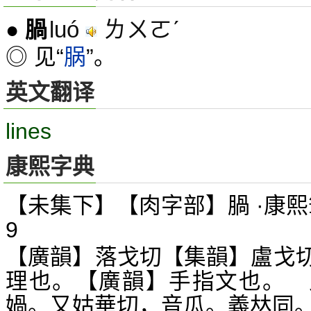
luó
ㄌㄨㄛˊ
●
腡
◎ 见“
脶
”。
英文翻译
lines
康熙字典
【未集下】【肉字部】腡 ·康熙
9
【廣韻】落戈切【集韻】盧戈
理也。【廣韻】手指文也。 
媧。又姑華切，音瓜。義
同
𠀤