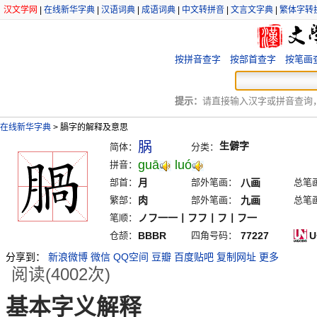
汉文学网
|
在线新华字典
|
汉语词典
|
成语词典
|
中文转拼音
|
文言文字典
|
繁体字转
按拼音查字
按部首查字
按笔画
提示：
请直接输入汉字或拼音查询，例
在线新华字典
>
腡字的解释及意思
脶
生僻字
简体：
分类：
guā
luó
拼音：
部首：
月
部外笔画：
八画
总笔
繁部：
肉
部外笔画：
九画
总笔
笔顺：
ノフ一一丨フフ丨フ丨フ一
仓颉：
BBBR
四角号码：
77227
U
分享到：
新浪微博
微信
QQ空间
豆瓣
百度贴吧
复制网址
更多
阅读(4002次)
基本字义解释