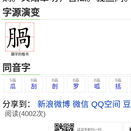
字源演变
腡字的楷书
同音字
5画
8画
8画
8画
8画
9画
瓜
刮
剆
罗
呱
括
分享到：
新浪微博
微信
QQ空间
豆
阅读(4002次)
试试手机扫一扫