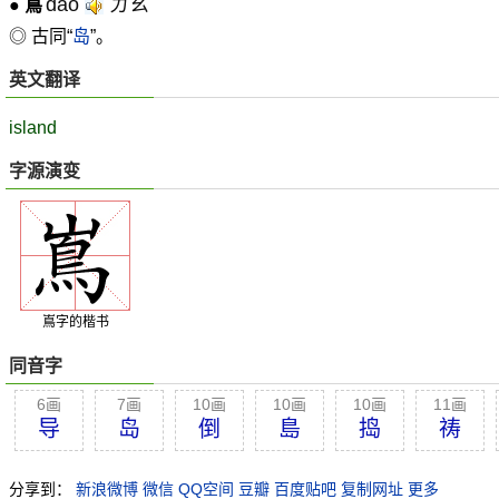
dǎo
ㄉㄠˇ
●
嶌
◎ 古同“
岛
”。
英文翻译
island
字源演变
嶌字的楷书
同音字
6画
7画
10画
10画
10画
11画
导
岛
倒
島
捣
祷
分享到：
新浪微博
微信
QQ空间
豆瓣
百度贴吧
复制网址
更多