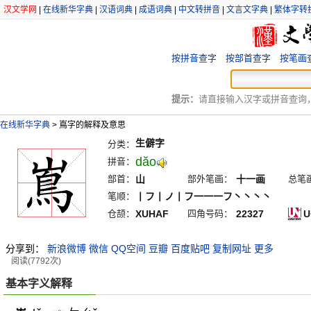
汉文学网
|
在线新华字典
|
汉语词典
|
成语词典
|
中文转拼音
|
文言文字典
|
繁体字转
按拼音查字
按部首查字
按笔画
提示：
请直接输入汉字或拼音查询，例
在线新华字典
>
嶌字的解释及意思
生僻字
分类：
dăo
拼音：
部首：
山
部外笔画：
十一画
总笔
笔顺：
丨フ丨ノ丨フ一一一フ丶丶丶丶
仓颉：
XUHAF
四角号码：
22327
U
分享到：
新浪微博
微信
QQ空间
豆瓣
百度贴吧
复制网址
更多
阅读(7792次)
基本字义解释