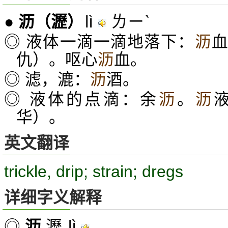
lì
ㄌㄧˋ
●
沥
（瀝）
◎ 液体一滴一滴地落下：
沥
仇）。呕心
沥
血。
◎ 滤，漉：
沥
酒。
◎ 液体的点滴：余
沥
。
沥
华）。
英文翻译
trickle, drip; strain; dregs
详细字义解释
lì
◎
沥
瀝