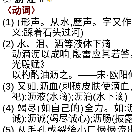
〈动词〉
(1) (形声。从水,歷声。字又
义:踩着石头过河)
(2) 水、泪、酒等液体下滴
动滴沥以成响,殷雷应其若警
光殿赋》
以杓酌油沥之。——宋·欧阳
(3) 又如:沥血(刺破皮肤使
祀);沥液(水滴);沥滴(水下滴)
(4) 竭尽(如自己的)全力。如:
诚);沥诚(竭尽诚心);沥肠(披
(5) 从毛孔或裂缝小口慢慢流