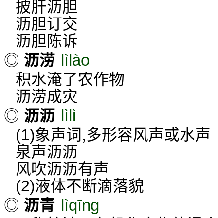
披肝沥胆
沥胆订交
沥胆陈诉
lìlào
◎
沥涝
积水淹了农作物
沥涝成灾
lìlì
◎
沥沥
(1)象声词,多形容风声或水声
泉声沥沥
风吹沥沥有声
(2)液体不断滴落貌
lìqīng
◎
沥青