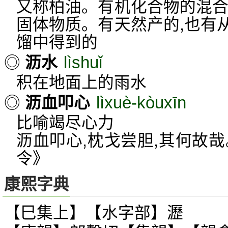
又称柏油。有机化合物的混合
固体物质。有天然产的,也有
馏中得到的
lìshuǐ
◎
沥水
积在地面上的雨水
lìxuè-kòuxīn
◎
沥血叩心
比喻竭尽心力
沥血叩心,枕戈尝胆,其何故
令》
康熙字典
【巳集上】【水字部】瀝