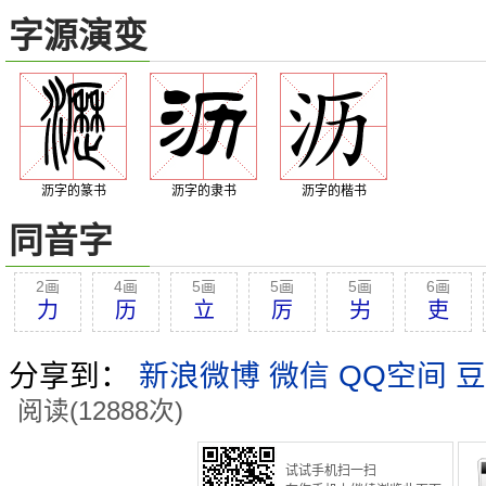
字源演变
沥字的篆书
沥字的隶书
沥字的楷书
同音字
2画
4画
5画
5画
5画
6画
力
历
立
厉
屴
吏
分享到：
新浪微博
微信
QQ空间
豆
阅读(12888次)
试试手机扫一扫