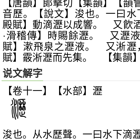
【唐韻】郞擊切【集韻】【韻
音歷。【說文】浚也。一曰水
殿賦】動滴瀝以成響。 又飮
·滑稽傳】時賜餘瀝。 又瀝液
賦】漱飛泉之瀝液。 又淅瀝
賦】霰淅瀝而先集。 【集韻
说文解字
【卷十一】【水部】
瀝
浚也。从水歷聲。一曰水下滴