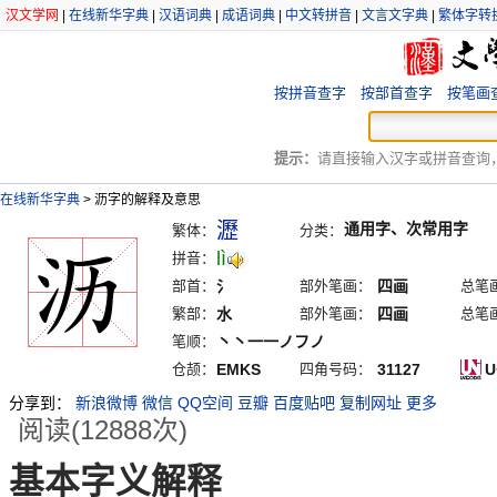
汉文学网
|
在线新华字典
|
汉语词典
|
成语词典
|
中文转拼音
|
文言文字典
|
繁体字转
按拼音查字
按部首查字
按笔画
提示：
请直接输入汉字或拼音查询，例
在线新华字典
>
沥字的解释及意思
瀝
通用字、次常用字
繁体：
分类：
lì
拼音：
部首：
氵
部外笔画：
四画
总笔
繁部：
水
部外笔画：
四画
总笔
笔顺：
丶丶一一ノフノ
仓颉：
EMKS
四角号码：
31127
U
分享到：
新浪微博
微信
QQ空间
豆瓣
百度贴吧
复制网址
更多
阅读(12888次)
基本字义解释