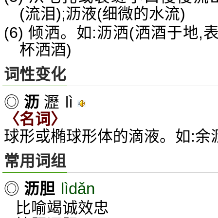
(流泪);沥液(细微的水流)
(6) 倾洒。如:沥洒(洒酒于地,
杯洒酒)
词性变化
lì
◎
沥
瀝
〈名词〉
球形或椭球形体的滴液。如:余
常用词组
lìdǎn
◎
沥胆
比喻竭诚效忠