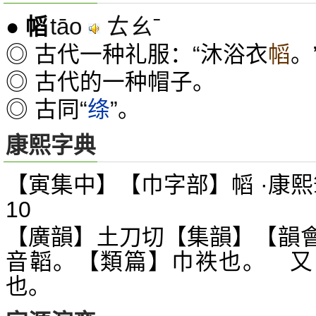
tāo
ㄊㄠˉ
●
幍
◎ 古代一种礼服：“沐浴衣
幍
。
◎ 古代的一种帽子。
◎ 古同“
绦
”。
康熙字典
【寅集中】【巾字部】幍 ·康熙
10
【廣韻】土刀切【集韻】【韻
音韜。【類篇】巾袟也。 又
也。