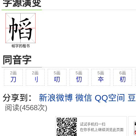
字源演变
幍字的楷书
同音字
2画
2画
5画
5画
5画
6画
刀
刂
叨
忉
夲
朷
分享到：
新浪微博
微信
QQ空间
豆
阅读(4568次)
试试手机扫一扫
在你手机上继续浏览此页面