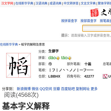
汉文学网
|
在线新华字典
|
汉语词典
|
成语词典
|
中文转拼音
|
文言文字典
|
繁体字转
按拼音查字
按部首查字
按笔画
提示：
请直接输入汉字或拼音查询，例
在线新华字典
>
幍字的解释及意思
生僻字
分类：
dāo
tāo
拼音：
部首：
巾
部外笔画：
十画
总笔
笔顺：
丨フ丨ノ丶丶ノノ丨一フ一一
仓颉：
LBBHX
四角号码：
42277
U
分享到：
新浪微博
微信
QQ空间
豆瓣
百度贴吧
复制网址
更多
阅读(4568次)
基本字义解释