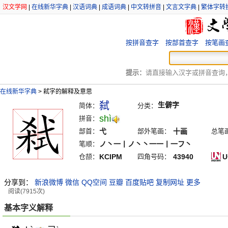
汉文学网
|
在线新华字典
|
汉语词典
|
成语词典
|
中文转拼音
|
文言文字典
|
繁体字转
按拼音查字
按部首查字
按笔画
提示：
请直接输入汉字或拼音查询，例
在线新华字典
>
弒字的解释及意思
弑
生僻字
简体：
分类：
shì
拼音：
部首：
弋
部外笔画：
十画
总笔
笔顺：
ノ丶一丨ノ丶丶一一丨一フ丶
仓颉：
KCIPM
四角号码：
43940
U
分享到：
新浪微博
微信
QQ空间
豆瓣
百度贴吧
复制网址
更多
阅读(7915次)
基本字义解释