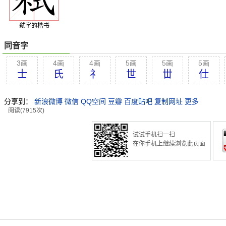
弒字的楷书
同音字
3画
4画
4画
5画
5画
5画
士
氏
礻
世
丗
仕
分享到：
新浪微博
微信
QQ空间
豆瓣
百度贴吧
复制网址
更多
阅读(7915次)
试试手机扫一扫
在你手机上继续浏览此页面