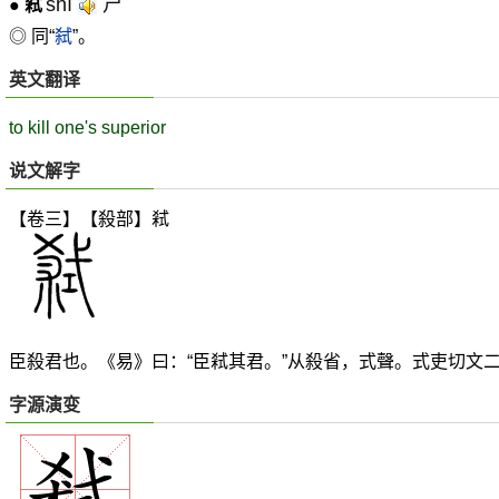
shì
ㄕˋ
●
弒
◎ 同“
弑
”。
英文翻译
to kill one's superior
说文解字
【卷三】【殺部】
弒
臣殺君也。《易》曰：“臣弒其君。”从殺省，式聲。式吏切文
字源演变