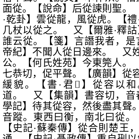
面從。【說命】后從諫則聖。
·乾卦】雲從龍，風從虎。【禮
几杖以從之。 又【爾雅·釋詁
誰云從。【箋】言譖我者，是
帝紀】不聞人從日邊來。 又
公。【何氏姓苑】今東筦人。
七恭切，促平聲。【廣韻】從
緩貌。【書·君
】從容以和
𨻰
道。 又【集韻】書容切，音
學記】待其從容，然後盡其聲
音蹤。東西曰衡，南北曰從。
【史記·蘇秦傳】從合則楚王
通。【史記·聶政傳】重自
以
𠛬