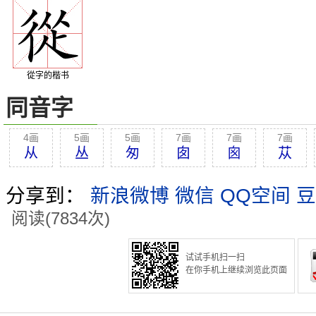
從字的楷书
同音字
4画
5画
5画
7画
7画
7画
从
丛
匆
囱
囪
苁
分享到：
新浪微博
微信
QQ空间
豆
阅读(7834次)
试试手机扫一扫
在你手机上继续浏览此页面