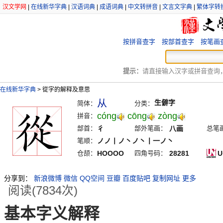
汉文学网
|
在线新华字典
|
汉语词典
|
成语词典
|
中文转拼音
|
文言文字典
|
繁体字转
按拼音查字
按部首查字
按笔画
提示：
请直接输入汉字或拼音查询，例
在线新华字典
>
從字的解释及意思
从
生僻字
简体：
分类：
cóng
cōng
zòng
拼音：
部首：
彳
部外笔画：
八画
总笔
笔顺：
ノノ丨ノ丶ノ丶丨一ノ丶
仓颉：
HOOOO
四角号码：
28281
U
分享到：
新浪微博
微信
QQ空间
豆瓣
百度贴吧
复制网址
更多
阅读(7834次)
基本字义解释