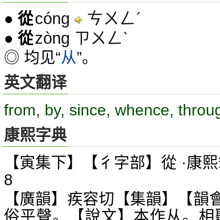
cóng
ㄘㄨㄥˊ
●
從
zòng ㄗㄨㄥˋ
●
從
◎ 均见“
从
”。
英文翻译
from, by, since, whence, throu
康熙字典
【寅集下】【彳字部】從 ·康熙
8
【廣韻】疾容切【集韻】【韻
俗平聲。【說文】本作从。相