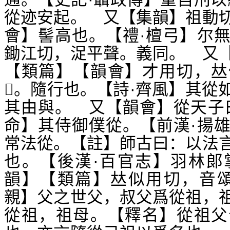
從迹安起。 又【集韻】祖動
會】髻高也。【禮·檀弓】尔
鋤江切，浞平聲。義同。 又
【類篇】【韻會】才用切，
𠀤
。隨行也。【詩·齊風】其從
𨑢
其由與。 又【韻會】從天子
命】其侍御僕從。【前漢·揚
常法從。【註】師古曰：以法
也。【後漢·百官志】羽林郞
韻】【類篇】
似用切，音
𠀤
親】父之世父，叔父爲從祖，
從祖，祖母。【釋名】從祖父