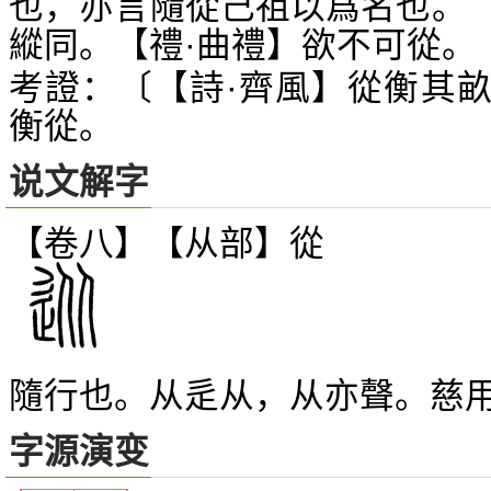
也，亦言隨從己祖以爲名也。
縱同。【禮·曲禮】欲不可從。
考證：〔【詩·齊風】從衡其
衡從。
说文解字
【卷八】【从部】
從
隨行也。从辵从，从亦聲。慈
字源演变