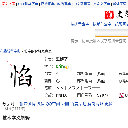
汉文学网
|
在线新华字典
|
汉语词典
|
成语词典
|
中文转拼音
|
文言文字典
|
繁体字转
按拼音查字
按部首查字
按笔画
提示：
请直接输入汉字或拼音查询，例
在线新华字典
>
惂字的解释及意思
生僻字
分类：
kăn
拼音：
部首：
忄
部外笔画：
八画
总笔
繁部：
心
部外笔画：
八画
总笔
笔顺：
丶丶丨ノフノ丨一フ一一
仓颉：
PNHX
四角号码：
97077
U
分享到：
新浪微博
微信
QQ空间
豆瓣
百度贴吧
复制网址
更多
阅读(3777次)
基本字义解释