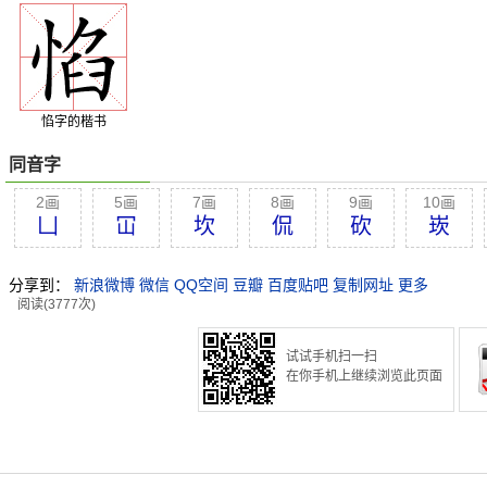
惂字的楷书
同音字
2画
5画
7画
8画
9画
10画
凵
冚
坎
侃
砍
崁
分享到：
新浪微博
微信
QQ空间
豆瓣
百度贴吧
复制网址
更多
阅读(3777次)
试试手机扫一扫
在你手机上继续浏览此页面