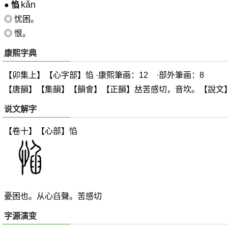
kǎn
●
惂
◎ 忧困。
◎ 恨。
康熙字典
【卯集上】【心字部】惂 ·康熙筆画：12 ·部外筆画：8
【唐韻】【集韻】【韻會】【正韻】
𠀤
苦感切，音坎。【說文
说文解字
【卷十】【心部】
惂
憂困也。从心臽聲。苦感切
字源演变